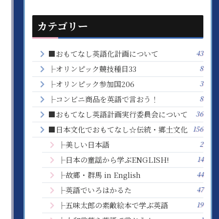
カテゴリー
43
■おもてなし英語化計画について
8
├オリンピック競技種目33
3
├オリンピック参加国206
8
├コンビニ商品を英語で言おう！
36
■おもてなし英語計画実行委員会について
156
■日本文化でおもてなし☆伝統・郷土文化
2
├美しい日本語
14
├日本の童謡から学ぶENGLISH!
44
├故郷・群馬 in English
47
├英語でいろはかるた
19
├五味太郎の素敵絵本で学ぶ英語