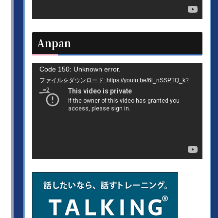
ヤ
ー
Anpan
動
Code 150: Unknown error.
ファイルをダウンロード: https://youtu.be/6l_nSSPTQ_k?
画
_=2
プ
レ
ー
ヤ
ー