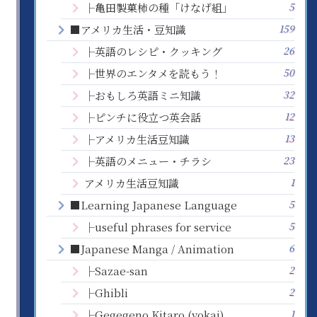
5
├亀田製菓柿の種「けなげ組」
159
■アメリカ生活・豆知識
26
├英語のレシピ・クッキング
50
├世界のエンタメを読もう！
32
├おもしろ英語ミニ知識
12
├ピンチに役立つ英会話
13
├アメリカ生活豆知識
23
├英語のメニュー・チラシ
1
アメリカ生活豆知識
5
■Learning Japanese Language
5
├useful phrases for service
6
■Japanese Manga / Animation
2
├Sazae-san
2
├Ghibli
1
├Gegegeno Kitaro (yokai)