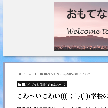
ホーム
■おもてなし英語化計画について
■おもてなし英語化計画について
こわ〜いこわい((( ；ﾟДﾟ))学校の