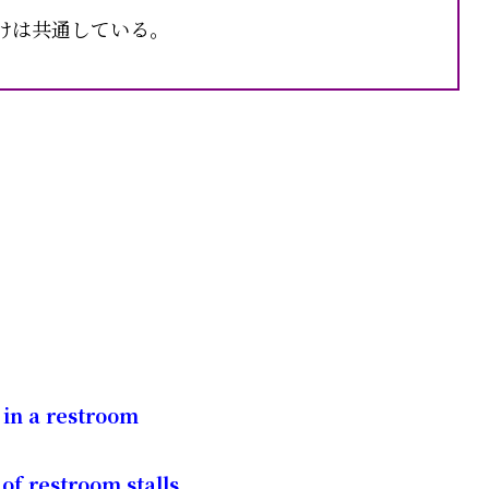
けは共通している。
 in a restroom
of restroom stalls,