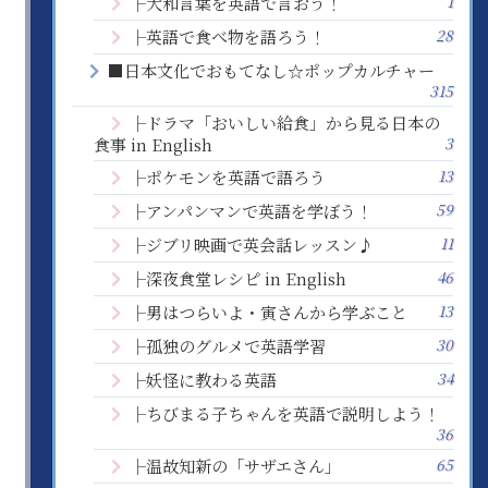
1
├大和言葉を英語で言おう！
28
├英語で食べ物を語ろう！
■日本文化でおもてなし☆ポップカルチャー
315
├ドラマ「おいしい給食」から見る日本の
3
食事 in English
13
├ポケモンを英語で語ろう
59
├アンパンマンで英語を学ぼう！
11
├ジブリ映画で英会話レッスン♪
46
├深夜食堂レシピ in English
13
├男はつらいよ・寅さんから学ぶこと
30
├孤独のグルメで英語学習
34
├妖怪に教わる英語
├ちびまる子ちゃんを英語で説明しよう！
36
65
├温故知新の「サザエさん」