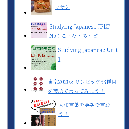
ッサン
Studying Japanese JPLT
N5：こ・そ・あ・ど
Studying Japanese Unit
1
東京2020オリンピック33種目
を英語で言ってみよう！
大和言葉を英語で言お
う！