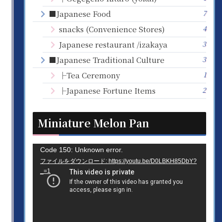
7
■Japanese Food
4
snacks (Convenience Stores)
3
Japanese restaurant /izakaya
3
■Japanese Traditional Culture
1
├Tea Ceremony
2
├Japanese Fortune Items
Miniature Melon Pan
動
Code 150: Unknown error.
ファイルをダウンロード: https://youtu.be/D0LBKH85DbY?
画
_=1
プ
レ
ー