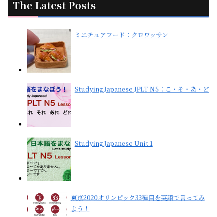
The Latest Posts
ミニチュアフード：クロワッサン
Studying Japanese JPLT N5：こ・そ・あ・ど
Studying Japanese Unit 1
東京2020オリンピック33種目を英語で言ってみ
よう！