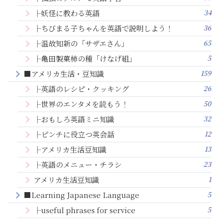
34
├妖怪に教わる英語
36
├ちびまる子ちゃんを英語で説明しよう！
65
├温故知新の「サザエさん」
5
├亀田製菓柿の種「けなげ組」
159
■アメリカ生活・豆知識
26
├英語のレシピ・クッキング
50
├世界のエンタメを読もう！
32
├おもしろ英語ミニ知識
12
├ピンチに役立つ英会話
13
├アメリカ生活豆知識
23
├英語のメニュー・チラシ
1
アメリカ生活豆知識
5
■Learning Japanese Language
5
├useful phrases for service