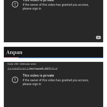
レ
ー
ヤ
ー
Anpan
動
Code 150: Unknown error.
ファイルをダウンロード: https://youtu.be/6l_nSSPTQ_k?_=2
画
プ
レ
ー
ヤ
ー