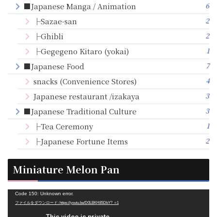
6
■Japanese Manga / Animation
2
├Sazae-san
2
├Ghibli
1
├Gegegeno Kitaro (yokai)
7
■Japanese Food
4
snacks (Convenience Stores)
3
Japanese restaurant /izakaya
3
■Japanese Traditional Culture
1
├Tea Ceremony
2
├Japanese Fortune Items
Miniature Melon Pan
動
Code 150: Unknown error.
ファイルをダウンロード: https://youtu.be/D0LBKH85DbY?_=1
画
プ