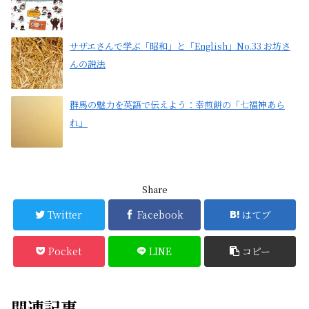
サザエさんで学ぶ「昭和」と「English」No.33 お坊さ
んの説法
群馬の魅力を英語で伝えよう：幸煎餅の「七福神あら
れ」
Share
Twitter
Facebook
はてブ
Pocket
LINE
コピー
関連記事