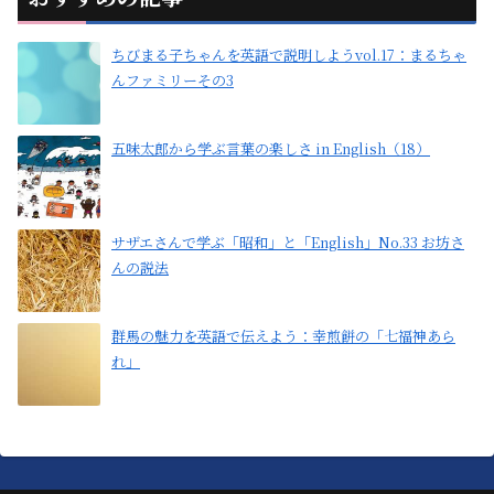
ちびまる子ちゃんを英語で説明しようvol.17：まるちゃ
んファミリーその3
五味太郎から学ぶ言葉の楽しさ in English（18）
サザエさんで学ぶ「昭和」と「English」No.33 お坊さ
んの説法
群馬の魅力を英語で伝えよう：幸煎餅の「七福神あら
れ」