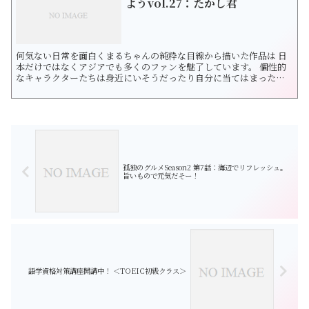
ようvol.27：たかし君
何気ない日常を面白くまるちゃんの純粋な目線から描いた作品は 日
本だけではなくアジアでも多くのファンを魅了しています。 個性的
なキャラクターたちは身近にいそうだったり自分に当てはまった
り…。 世代は違えどなんだか懐かしい気持ちになるそんな作品です
ね。 昭和・平成の代表的な漫画家さくらももこ先生を偲んで 一ファ
ンとしてこれからも作品を楽しみたいと思います。 それでは まるち
ゃんのクラス３年４組の仲...
孤独のグルメSeason2 第7話：海辺でリフレッシュ。
旨いもので元気だそー！
語学資格対策講座開講中！ ＜TOEIC初級クラス＞