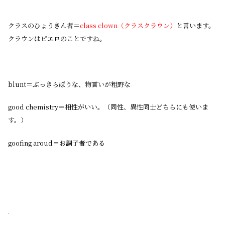
クラスのひょうきん者＝
class clown（クラスクラウン）
と言います。
クラウンはピエロのことですね。
blunt＝ぶっきらぼうな、物言いが粗野な
good chemistry＝相性がいい。（同性、異性同士どちらにも使いま
す。）
goofing aroud＝お調子者である