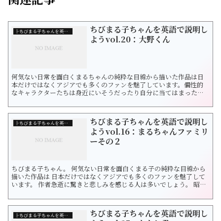
ちびまる子ちゃんを英語で説明し
├ちびまる子ちゃんを英語で説明しよう！
ようvol.20：大野くん
何気ない日常を面白くまるちゃんの純粋な目線から描いた作品は日
本だけではなくアジアでも多くのファンを魅了しています。個性的
なキャラクターたちは身近にいそうだったり自分に当てはまった
り…。世代は違えどなんだか懐かしい気持ちになるそんな作品です
ね。昭和・平成の代表的な漫画家さくらももこ先生を偲んで一ファ
ンとしてこれからも作品を楽しみたいと思います。それではまるち
ちびまる子ちゃんを英語で説明し
ゃんのクラス３年４組の仲間を見ていきましょ...
├ちびまる子ちゃんを英語で説明しよう！
ようvol.16：まるちゃんファミリ
ーその２
ちびまる子ちゃん。 何気ない日常を面白くまる子の純粋な目線から
描いた作品は 日本だけではなくアジアでも多くのファンを魅了して
います。 作者急逝に驚きと悲しみを感じる人は多いでしょう。 昭
和・平成の代表的な漫画家さくらももこさんを偲んで 一ファンとし
てこれからも作品を楽しみたいと思います。 今回は３年４組シリー
ズではなく、 まるちゃんファミリーその2です。英語で言ってましょ
ちびまる子ちゃんを英語で説明し
う！ お父さん（...
├ちびまる子ちゃんを英語で説明しよう！