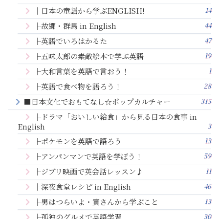
14
├日本の童謡から学ぶENGLISH!
44
├故郷・群馬 in English
47
├英語でいろはかるた
19
├五味太郎の素敵絵本で学ぶ英語
1
├大和言葉を英語で言おう！
28
├英語で食べ物を語ろう！
315
■日本文化でおもてなし☆ポップカルチャー
├ドラマ「おいしい給食」から見る日本の食事 in
3
English
13
├ポケモンを英語で語ろう
59
├アンパンマンで英語を学ぼう！
11
├ジブリ映画で英会話レッスン♪
46
├深夜食堂レシピ in English
13
├男はつらいよ・寅さんから学ぶこと
30
├孤独のグルメで英語学習