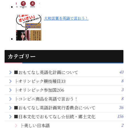
大和言葉を英語で言おう！
カテゴリー
43
■おもてなし英語化計画について
8
├オリンピック競技種目33
3
├オリンピック参加国206
8
├コンビニ商品を英語で言おう！
36
■おもてなし英語計画実行委員会について
156
■日本文化でおもてなし☆伝統・郷土文化
2
├美しい日本語