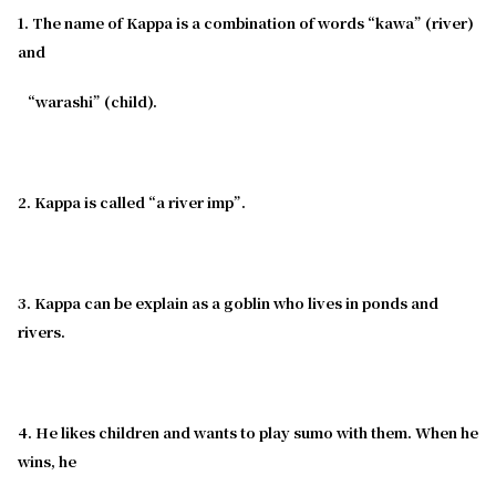
1. The name of Kappa is a combination of words “kawa” (river)
and
“warashi” (child).
2. Kappa is called “a river imp”.
3. Kappa can be explain as a goblin who lives in ponds and
rivers.
4. He likes children and wants to play sumo with them. When he
wins, he