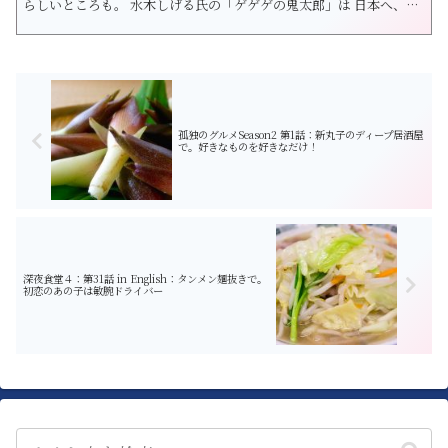
らしいところも。 水木しげる氏の「ゲゲゲの鬼太郎」は 日本へ、社
会へ、世界へとメッセージがいっぱいです。 日本独自の妖怪につい
て学びつつ 英語も勉強しちゃいましょう♪ 今回は「朧車」です。 朧
車とは牛車の妖怪です。 平安時代、物見見物のために貴族が場所取
り...
孤独のグルメSeason2 第1話：新丸子のディープ居酒屋
で。好きなものを好きなだけ！
深夜食堂４：第31話 in English：タンメン麺抜きで。
初恋のあの子は敏腕ドライバー