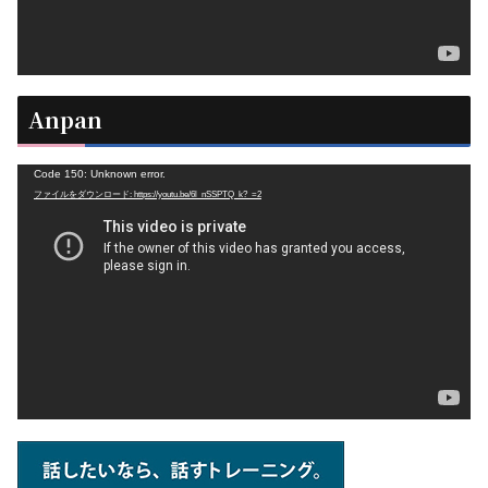
Anpan
動
Code 150: Unknown error.
ファイルをダウンロード: https://youtu.be/6l_nSSPTQ_k?_=2
画
プ
レ
ー
ヤ
ー