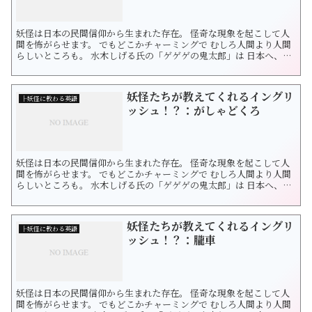
妖怪は日本の民間信仰から生まれた存在。 怪奇な現象を起こして人
間を怖がらせます。 でもどこかチャーミングで むしろ人間より人間
らしいところも。 水木しげる氏の「ゲゲゲの鬼太郎」は 日本へ、社
会へ、世界へとメッセージがいっぱいです。 日本独自の妖怪につい
て学びつつ 英語も勉強しちゃいましょう♪ 今回は山ガールならもう
出会ってる！？ 「呼子」です。 では呼子について英語で学びましょ
妖怪たちが教えてくれるイングリ
う！ ...
├妖怪に教わる英語
ッシュ！？：がしゃどくろ
妖怪は日本の民間信仰から生まれた存在。 怪奇な現象を起こして人
間を怖がらせます。 でもどこかチャーミングで むしろ人間より人間
らしいところも。 水木しげる氏の「ゲゲゲの鬼太郎」は 日本へ、社
会へ、世界へとメッセージがいっぱいです。 日本独自の妖怪につい
て学びつつ 英語も勉強しちゃいましょう♪ 今回は「がしゃどくろ」
です。 がしゃどくろは「 餓者どくろ」と書きます。 不慮の事故な...
妖怪たちが教えてくれるイングリ
├妖怪に教わる英語
ッシュ！？：朧車
妖怪は日本の民間信仰から生まれた存在。 怪奇な現象を起こして人
間を怖がらせます。 でもどこかチャーミングで むしろ人間より人間