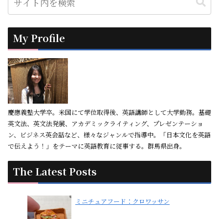
My Profile
慶應義塾大学卒。米国にて学位取得後、英語講師として大学勤務。基礎
英文法、英文法発展、アカデミックライティング、プレゼンテーショ
ン、ビジネス英会話など、様々なジャンルで指導中。「日本文化を英語
で伝えよう！」をテーマに英語教育に従事する。群馬県出身。
The Latest Posts
ミニチュアフード：クロワッサン