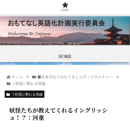
HOME
HOME
ホーム
■日本文化でおもてなし☆ポップカルチャー
├妖怪に教わる英語
├妖怪に教わる英語
妖怪たちが教えてくれるイングリッシ
ュ！？：河童