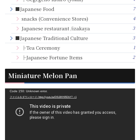
7
■Japanese Food
4
snacks (Convenience Stores)
3
Japanese restaurant /izakaya
3
■Japanese Traditional Culture
1
├Tea Ceremony
2
├Japanese Fortune Items
Miniature Melon Pan
動
Code 150: Unknown error.
ファイルをダウンロード: https://youtu.be/D0LBKH85DbY?_=1
画
プ
レ
ー
ヤ
ー