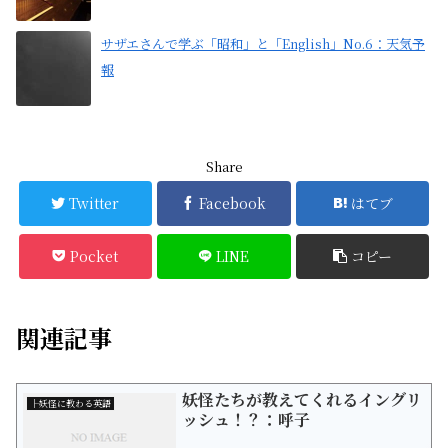
サザエさんで学ぶ「昭和」と「English」No.6：天気予
報
Share
Twitter
Facebook
はてブ
Pocket
LINE
コピー
関連記事
妖怪たちが教えてくれるイングリ
├妖怪に教わる英語
ッシュ！？：呼子