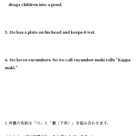
drags children into a pond.
5. He has a plate on his head and keeps it wet.
6. He loves cucumbers. So we call cucumber sushi rolls “Kappa
maki.”
1. 河童の名前は「川」と「童（子供）」を組み合わせます。