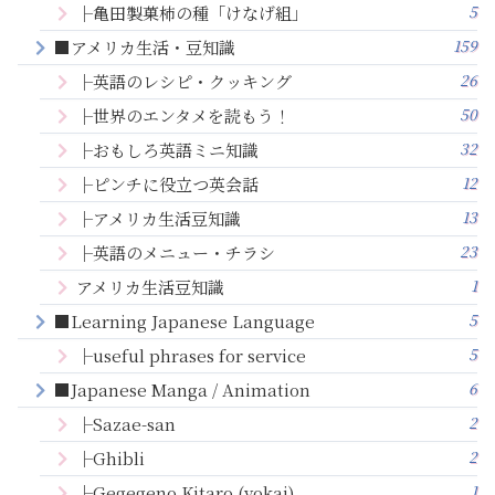
5
├亀田製菓柿の種「けなげ組」
159
■アメリカ生活・豆知識
26
├英語のレシピ・クッキング
50
├世界のエンタメを読もう！
32
├おもしろ英語ミニ知識
12
├ピンチに役立つ英会話
13
├アメリカ生活豆知識
23
├英語のメニュー・チラシ
1
アメリカ生活豆知識
5
■Learning Japanese Language
5
├useful phrases for service
6
■Japanese Manga / Animation
2
├Sazae-san
2
├Ghibli
1
├Gegegeno Kitaro (yokai)