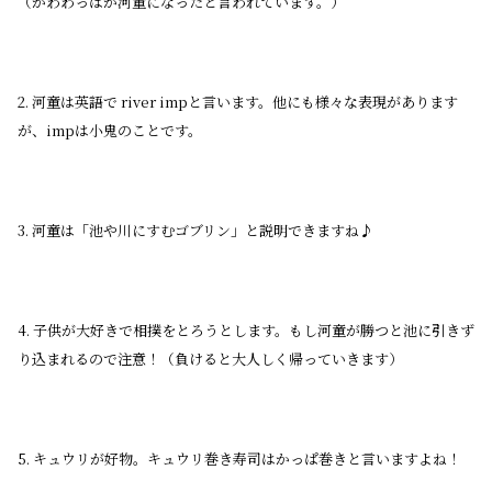
（かわわっぱが河童になったと言われています。）
2. 河童は英語で river impと言います。他にも様々な表現があります
が、impは小鬼のことです。
3. 河童は「池や川にすむゴブリン」と説明できますね♪
4. 子供が大好きで相撲をとろうとします。もし河童が勝つと池に引きず
り込まれるので注意！（負けると大人しく帰っていきます）
5. キュウリが好物。キュウリ巻き寿司はかっぱ巻きと言いますよね！