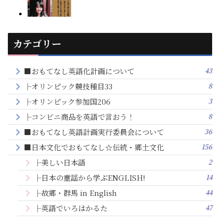
カテゴリー
43
■おもてなし英語化計画について
8
├オリンピック競技種目33
3
├オリンピック参加国206
8
├コンビニ商品を英語で言おう！
36
■おもてなし英語計画実行委員会について
156
■日本文化でおもてなし☆伝統・郷土文化
2
├美しい日本語
14
├日本の童謡から学ぶENGLISH!
44
├故郷・群馬 in English
47
├英語でいろはかるた