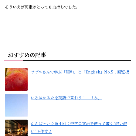
そういえば河童はとっても力持ちでした。
—–
おすすめの記事
サザエさんで学ぶ「昭和」と「English」No.5：回覧板
いろはかるたを英語で言おう！：「み」
かんぱ〜い♡第４回：中学英文法を使って書く“酔い酔
い”英作文♪