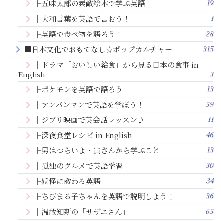
19
├五味太郎の素敵絵本で学ぶ英語
1
├大和言葉を英語で言おう！
28
├英語で食べ物を語ろう！
315
■日本文化でおもてなし☆ポップカルチャー
├ドラマ「おいしい給食」から見る日本の食事 in
3
English
13
├ポケモンを英語で語ろう
59
├アンパンマンで英語を学ぼう！
11
├ジブリ映画で英会話レッスン♪
46
├深夜食堂レシピ in English
13
├男はつらいよ・寅さんから学ぶこと
30
├孤独のグルメで英語学習
34
├妖怪に教わる英語
36
├ちびまる子ちゃんを英語で説明しよう！
65
├温故知新の「サザエさん」