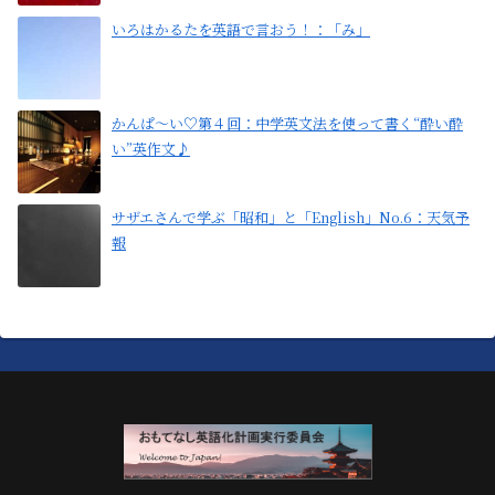
いろはかるたを英語で言おう！：「み」
かんぱ〜い♡第４回：中学英文法を使って書く“酔い酔
い”英作文♪
サザエさんで学ぶ「昭和」と「English」No.6：天気予
報