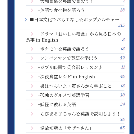
1
├大和言葉を英語で言おう！
28
├英語で食べ物を語ろう！
■日本文化でおもてなし☆ポップカルチャー
315
├ドラマ「おいしい給食」から見る日本の
3
食事 in English
13
├ポケモンを英語で語ろう
59
├アンパンマンで英語を学ぼう！
11
├ジブリ映画で英会話レッスン♪
46
├深夜食堂レシピ in English
13
├男はつらいよ・寅さんから学ぶこと
30
├孤独のグルメで英語学習
34
├妖怪に教わる英語
├ちびまる子ちゃんを英語で説明しよう！
36
65
├温故知新の「サザエさん」