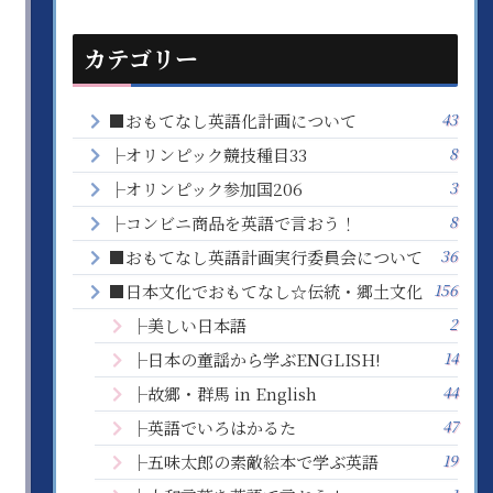
カテゴリー
43
■おもてなし英語化計画について
8
├オリンピック競技種目33
3
├オリンピック参加国206
8
├コンビニ商品を英語で言おう！
36
■おもてなし英語計画実行委員会について
156
■日本文化でおもてなし☆伝統・郷土文化
2
├美しい日本語
14
├日本の童謡から学ぶENGLISH!
44
├故郷・群馬 in English
47
├英語でいろはかるた
19
├五味太郎の素敵絵本で学ぶ英語