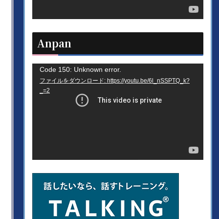
ヤ
ー
Anpan
動
Code 150: Unknown error.
ファイルをダウンロード: https://youtu.be/6l_nSSPTQ_k?
画
_=2
プ
レ
ー
ヤ
ー