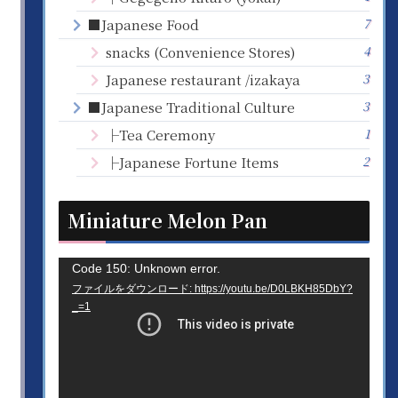
7
■Japanese Food
4
snacks (Convenience Stores)
3
Japanese restaurant /izakaya
3
■Japanese Traditional Culture
1
├Tea Ceremony
2
├Japanese Fortune Items
Miniature Melon Pan
動
Code 150: Unknown error.
ファイルをダウンロード: https://youtu.be/D0LBKH85DbY?
画
_=1
プ
レ
ー