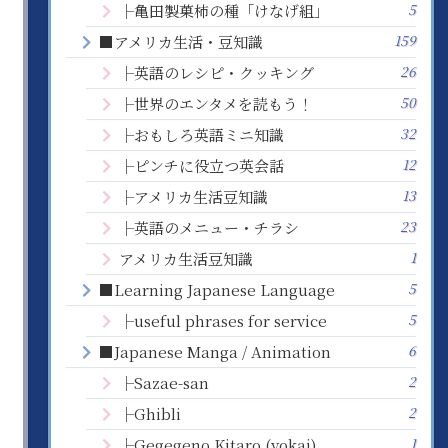
5
├亀田製菓柿の種「けなげ組」
159
■アメリカ生活・豆知識
26
├英語のレシピ・クッキング
50
├世界のエンタメを読もう！
32
├おもしろ英語ミニ知識
12
├ピンチに役立つ英会話
13
├アメリカ生活豆知識
23
├英語のメニュー・チラシ
1
アメリカ生活豆知識
5
■Learning Japanese Language
5
├useful phrases for service
6
■Japanese Manga / Animation
2
├Sazae-san
2
├Ghibli
1
├Gegegeno Kitaro (yokai)