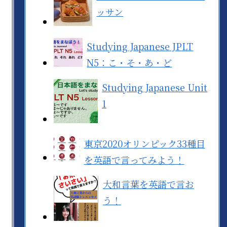
ッサン
Studying Japanese JPLT
N5：こ・そ・あ・ど
Studying Japanese Unit
1
東京2020オリンピック33種目
を英語で言ってみよう！
大和言葉を英語で言お
う！