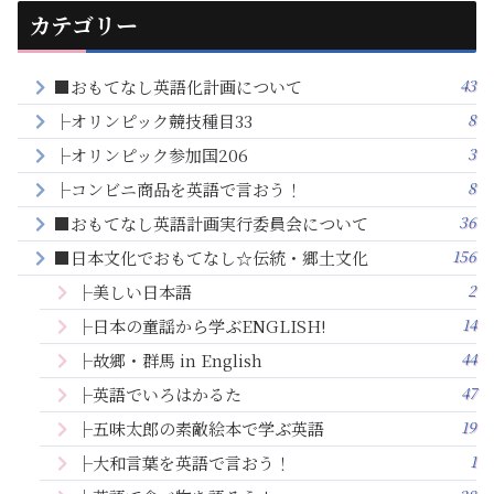
カテゴリー
43
■おもてなし英語化計画について
8
├オリンピック競技種目33
3
├オリンピック参加国206
8
├コンビニ商品を英語で言おう！
36
■おもてなし英語計画実行委員会について
156
■日本文化でおもてなし☆伝統・郷土文化
2
├美しい日本語
14
├日本の童謡から学ぶENGLISH!
44
├故郷・群馬 in English
47
├英語でいろはかるた
19
├五味太郎の素敵絵本で学ぶ英語
1
├大和言葉を英語で言おう！