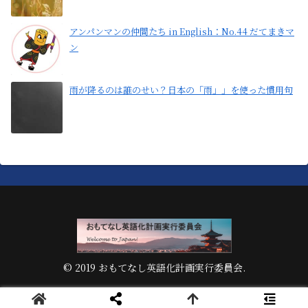
アンパンマンの仲間たち in English：No.44 だてまきマ
ン
雨が降るのは誰のせい？日本の「雨」」を使った慣用句
© 2019 おもてなし英語化計画実行委員会.