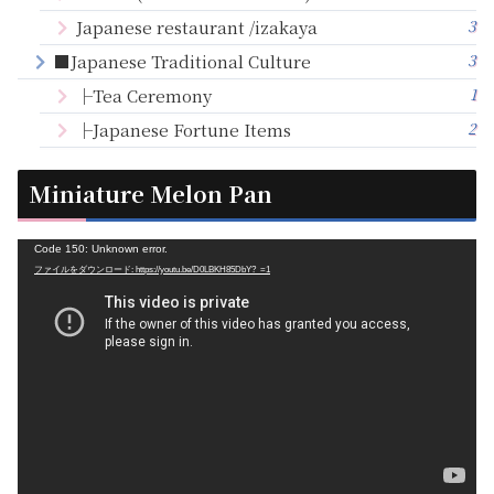
3
Japanese restaurant /izakaya
3
■Japanese Traditional Culture
1
├Tea Ceremony
2
├Japanese Fortune Items
Miniature Melon Pan
動
Code 150: Unknown error.
ファイルをダウンロード: https://youtu.be/D0LBKH85DbY?_=1
画
プ
レ
ー
ヤ
ー