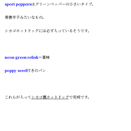
sport peppers
はグリーンペッパーの小さいタイプ。
青唐辛子みたいなもの。
シカゴホットドッグには必ず入っているそうです。
neon green relish
＝薬味
poppy seed
付きのパン
これらが入って
シカゴ風ホットドッグ
で完成です。