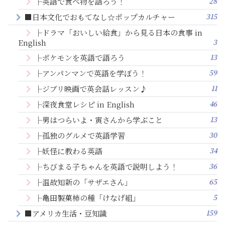
28
├英語で食べ物を語ろう！
315
■日本文化でおもてなし☆ポップカルチャー
├ドラマ「おいしい給食」から見る日本の食事 in
3
English
13
├ポケモンを英語で語ろう
59
├アンパンマンで英語を学ぼう！
11
├ジブリ映画で英会話レッスン♪
46
├深夜食堂レシピ in English
13
├男はつらいよ・寅さんから学ぶこと
30
├孤独のグルメで英語学習
34
├妖怪に教わる英語
36
├ちびまる子ちゃんを英語で説明しよう！
65
├温故知新の「サザエさん」
5
├亀田製菓柿の種「けなげ組」
159
■アメリカ生活・豆知識