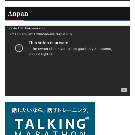
Anpan
動
Code 150: Unknown error.
ファイルをダウンロード: https://youtu.be/6l_nSSPTQ_k?_=2
画
プ
レ
ー
ヤ
ー