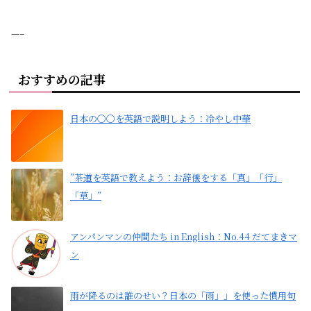
—–
おすすめの記事
日本の〇〇を英語で説明しよう：冷やし中華
”茶道を英語で教えよう：お辞儀をする「真」「行」
「草」”
アンパンマンの仲間たち in English：No.44 だてまきマ
ン
雨が降るのは誰のせい？日本の「雨」」を使った慣用句