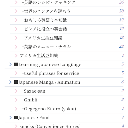
26
├英語のレシピ・クッキング
50
├世界のエンタメを読もう！
32
├おもしろ英語ミニ知識
12
├ピンチに役立つ英会話
13
├アメリカ生活豆知識
23
├英語のメニュー・チラシ
1
アメリカ生活豆知識
5
■Learning Japanese Language
5
├useful phrases for service
6
■Japanese Manga / Animation
2
├Sazae-san
2
├Ghibli
1
├Gegegeno Kitaro (yokai)
7
■Japanese Food
4
snacks (Convenience Stores)