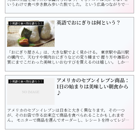
いうわけで食べ歩き飲み歩いた旅でした。 という広島つながりで今
回は、「広島焼き」の美味しさを紹介しましょう。 ついでに英語も
勉強しちゃいましょう！ お土産店で見つけた可愛い絵葉書より。 ＜
まずは生地作り♪＞ Make dough for Okonomiyaki. A...
英語でおにぎりは何という？
├英語で食べ物を語ろう！
「おにぎり屋さん」は、大きな駅でよく見かける。 東京駅や品川駅
の構内で、天むすや焼肉おにぎりなどの変り種まで 握り方や海苔の
質にまでこだわった美味しいおむすびを買えるのは嬉しい。 しか
し、店頭で買えてもイートインできるおにぎり屋さんは少ないのが
難点だ。 朝ごはんに作りたてホカホカおにぎりとあったか味噌汁が
飲めたら最高なのに。 そ...
アメリカのセブンイレブン商品：
├英語で食べ物を語ろう！
1日の始まりは美味しい朝食から
♪
アメリカのセブンイレブンは日本と大きく異なります。 その一つ
が、そのお店で作る出来立て商品を食べられることかもしれませ
ん。 モニターで商品を選んでオーダーし、レシートを持ってレジ
へ。 数分で熱々商品が購入できます。 サンドイッチは冷蔵されて陳
列されています。 手軽に買えて、朝ごはんにぴったりですよ♪ それ
では、朝ごはんだけでなくランチにもぴったりな フレッシュなライ