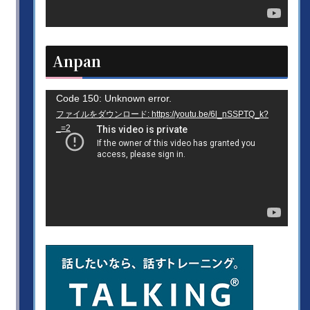
ヤ
ー
Anpan
動
Code 150: Unknown error.
ファイルをダウンロード: https://youtu.be/6l_nSSPTQ_k?
画
_=2
プ
レ
ー
ヤ
ー