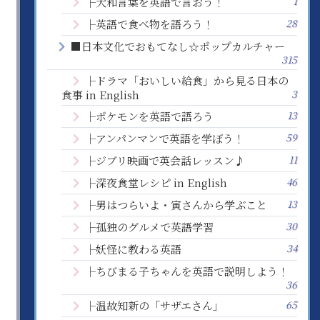
1
├大和言葉を英語で言おう！
28
├英語で食べ物を語ろう！
■日本文化でおもてなし☆ポップカルチャー
315
├ドラマ「おいしい給食」から見る日本の
3
食事 in English
13
├ポケモンを英語で語ろう
59
├アンパンマンで英語を学ぼう！
11
├ジブリ映画で英会話レッスン♪
46
├深夜食堂レシピ in English
13
├男はつらいよ・寅さんから学ぶこと
30
├孤独のグルメで英語学習
34
├妖怪に教わる英語
├ちびまる子ちゃんを英語で説明しよう！
36
65
├温故知新の「サザエさん」