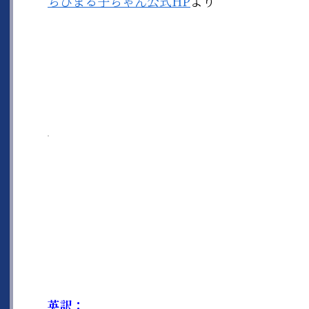
ちびまる子ちゃん公式HP
より
英訳：