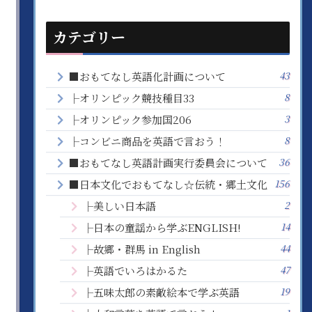
カテゴリー
43
■おもてなし英語化計画について
8
├オリンピック競技種目33
3
├オリンピック参加国206
8
├コンビニ商品を英語で言おう！
36
■おもてなし英語計画実行委員会について
156
■日本文化でおもてなし☆伝統・郷土文化
2
├美しい日本語
14
├日本の童謡から学ぶENGLISH!
44
├故郷・群馬 in English
47
├英語でいろはかるた
19
├五味太郎の素敵絵本で学ぶ英語