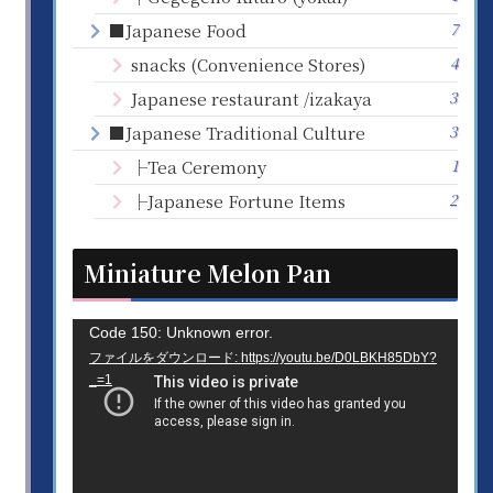
7
■Japanese Food
4
snacks (Convenience Stores)
3
Japanese restaurant /izakaya
3
■Japanese Traditional Culture
1
├Tea Ceremony
2
├Japanese Fortune Items
Miniature Melon Pan
動
Code 150: Unknown error.
ファイルをダウンロード: https://youtu.be/D0LBKH85DbY?
画
_=1
プ
レ
ー