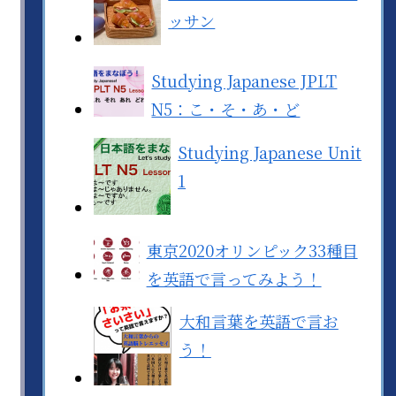
ッサン
Studying Japanese JPLT
N5：こ・そ・あ・ど
Studying Japanese Unit
1
東京2020オリンピック33種目
を英語で言ってみよう！
大和言葉を英語で言お
う！