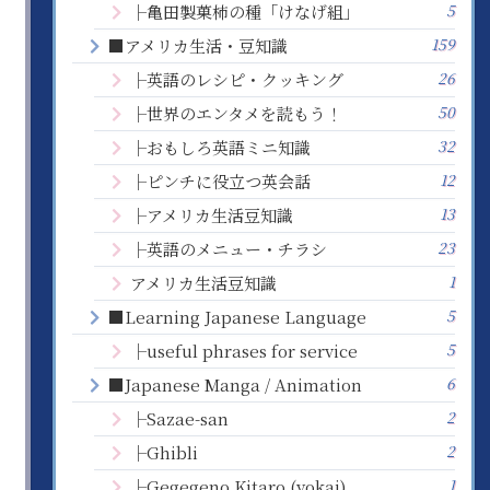
5
├亀田製菓柿の種「けなげ組」
159
■アメリカ生活・豆知識
26
├英語のレシピ・クッキング
50
├世界のエンタメを読もう！
32
├おもしろ英語ミニ知識
12
├ピンチに役立つ英会話
13
├アメリカ生活豆知識
23
├英語のメニュー・チラシ
1
アメリカ生活豆知識
5
■Learning Japanese Language
5
├useful phrases for service
6
■Japanese Manga / Animation
2
├Sazae-san
2
├Ghibli
1
├Gegegeno Kitaro (yokai)