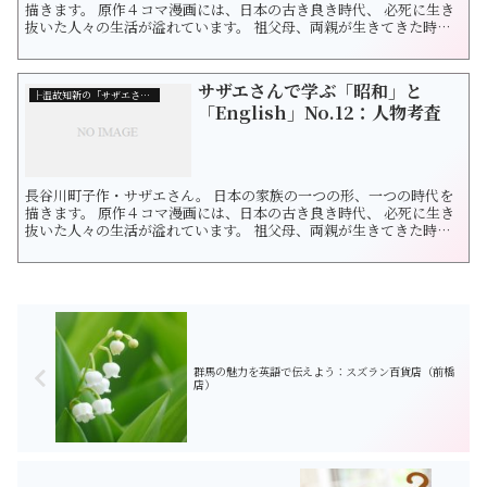
描きます。 原作４コマ漫画には、日本の古き良き時代、 必死に生き
抜いた人々の生活が溢れています。 祖父母、両親が生きてきた時代
をたどりつつ 未来の日本を想像したくなりました。 サザエさんの漫
画を通じて和洋を探求します。 今回は、昔の単位「貫」です。
「貫」は、明治時代にあらためて制定された単位で 1貫＝1000匁
サザエさんで学ぶ「昭和」と
(も...
├温故知新の「サザエさん」
「English」No.12：人物考査
長谷川町子作・サザエさん。 日本の家族の一つの形、一つの時代を
描きます。 原作４コマ漫画には、日本の古き良き時代、 必死に生き
抜いた人々の生活が溢れています。 祖父母、両親が生きてきた時代
をたどりつつ 未来の日本を想像したくなりました。 サザエさんの漫
画を通じて和洋を探求します。 日本の「昭和」と「英語表現」を学
びましょう。 今回は「人物考査」です。 サザエさん、なんと会社勤
めを始めました...
群馬の魅力を英語で伝えよう：スズラン百貨店（前橋
店）