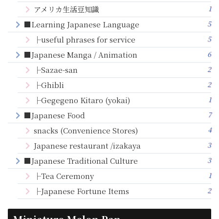
1
アメリカ生活豆知識
5
■Learning Japanese Language
5
├useful phrases for service
6
■Japanese Manga / Animation
2
├Sazae-san
2
├Ghibli
1
├Gegegeno Kitaro (yokai)
7
■Japanese Food
4
snacks (Convenience Stores)
3
Japanese restaurant /izakaya
3
■Japanese Traditional Culture
1
├Tea Ceremony
2
├Japanese Fortune Items