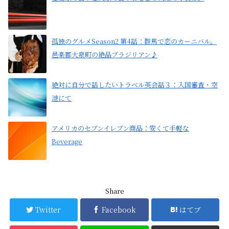
孤独のグルメSeason2 第4話：群馬で恋のカーニバル。
邑楽郡大泉町の絶品ブラジリアン♪
絶対に自分で話したいトラベル英会話３：入国審査・空
港にて
アメリカのセブンイレブン商品：安くて手軽な
Beverage
Share
Twitter
Facebook
はてブ