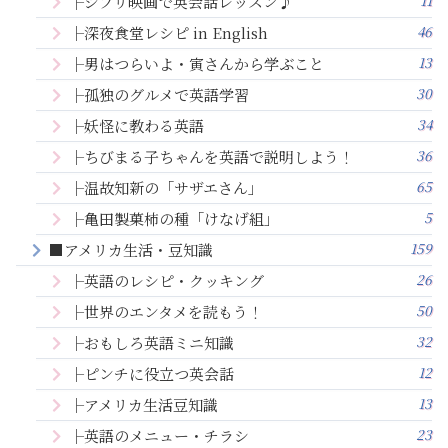
11
├ジブリ映画で英会話レッスン♪
46
├深夜食堂レシピ in English
13
├男はつらいよ・寅さんから学ぶこと
30
├孤独のグルメで英語学習
34
├妖怪に教わる英語
36
├ちびまる子ちゃんを英語で説明しよう！
65
├温故知新の「サザエさん」
5
├亀田製菓柿の種「けなげ組」
159
■アメリカ生活・豆知識
26
├英語のレシピ・クッキング
50
├世界のエンタメを読もう！
32
├おもしろ英語ミニ知識
12
├ピンチに役立つ英会話
13
├アメリカ生活豆知識
23
├英語のメニュー・チラシ