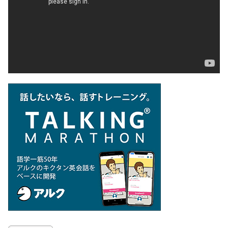
ー
ヤ
ー