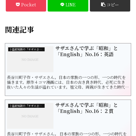
Pocket
LINE
コピー
関連記事
サザエさんで学ぶ「昭和」と
├温故知新の「サザエさん」
「English」No.16：英語
長谷川町子作・サザエさん。日本の家族の一つの形、一つの時代を
描きます。原作４コマ漫画には、日本の古き良き時代、必死に生き
抜いた人々の生活が溢れています。祖父母、両親が生きてきた時代
をたどりつつ未来の日本を想像したくなりました。サザエさんの漫
画を通じて和洋を探求します。今回は「英語」です。ベビーカーは和
製英語です。英語ではstrollerとかbaggyと言います。今では外国人
サザエさんで学ぶ「昭和」と
を見かけるのは当たり前。...
├温故知新の「サザエさん」
「English」No.16：２貫
長谷川町子作・サザエさん。 日本の家族の一つの形、一つの時代を