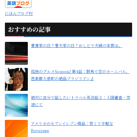
にほんブログ村
おすすめの記事
愛妻家の日？愛夫家の日？おしどり夫婦の本質は。
孤独のグルメSeason2 第4話：群馬で恋のカーニバル。
邑楽郡大泉町の絶品ブラジリアン♪
絶対に自分で話したいトラベル英会話３：入国審査・空
港にて
アメリカのセブンイレブン商品：安くて手軽な
Beverage