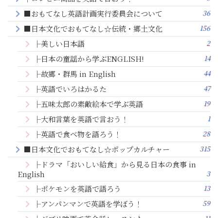
36
■おもてなし英語計画実行委員会について
156
■日本文化でおもてなし☆伝統・郷土文化
2
├美しい日本語
14
├日本の童謡から学ぶENGLISH!
44
├故郷・群馬 in English
47
├英語でいろはかるた
19
├五味太郎の素敵絵本で学ぶ英語
1
├大和言葉を英語で言おう！
28
├英語で食べ物を語ろう！
315
■日本文化でおもてなし☆ポップカルチャー
├ドラマ「おいしい給食」から見る日本の食事 in
3
English
13
├ポケモンを英語で語ろう
59
├アンパンマンで英語を学ぼう！