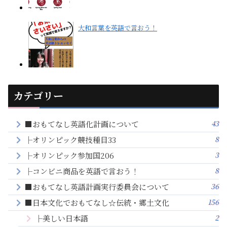
大和言葉を英語で言おう！
カテゴリー
43
■おもてなし英語化計画について
8
├オリンピック競技種目33
3
├オリンピック参加国206
8
├コンビニ商品を英語で言おう！
36
■おもてなし英語計画実行委員会について
156
■日本文化でおもてなし☆伝統・郷土文化
2
├美しい日本語