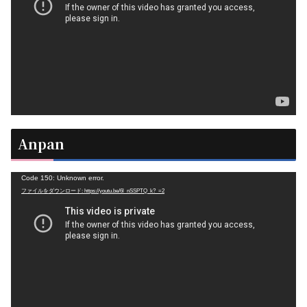
レ
ー
ヤ
ー
Anpan
動
Code 150: Unknown error.
ファイルをダウンロード: https://youtu.be/6l_nSSPTQ_k?_=2
画
プ
レ
ー
ヤ
ー