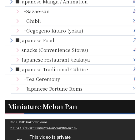
6
■Japanese Manga / Animation
2
├Sazae-san
2
├Ghibli
1
├Gegegeno Kitaro (yokai)
7
■Japanese Food
4
snacks (Convenience Stores)
3
Japanese restaurant /izakaya
3
■Japanese Traditional Culture
1
├Tea Ceremony
2
├Japanese Fortune Items
Miniature Melon Pan
動
Code 150: Unknown error.
ファイルをダウンロード: https://youtu.be/D0LBKH85DbY?_=1
画
プ