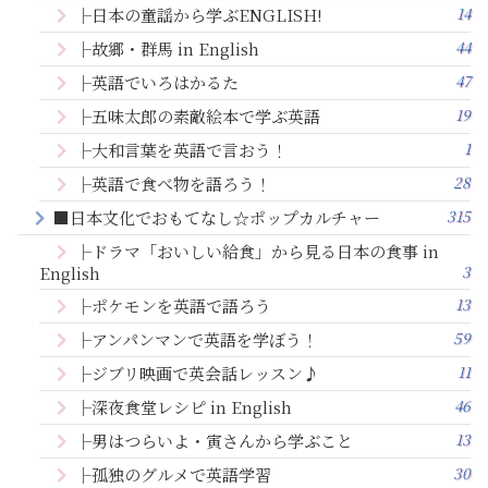
14
├日本の童謡から学ぶENGLISH!
44
├故郷・群馬 in English
47
├英語でいろはかるた
19
├五味太郎の素敵絵本で学ぶ英語
1
├大和言葉を英語で言おう！
28
├英語で食べ物を語ろう！
315
■日本文化でおもてなし☆ポップカルチャー
├ドラマ「おいしい給食」から見る日本の食事 in
3
English
13
├ポケモンを英語で語ろう
59
├アンパンマンで英語を学ぼう！
11
├ジブリ映画で英会話レッスン♪
46
├深夜食堂レシピ in English
13
├男はつらいよ・寅さんから学ぶこと
30
├孤独のグルメで英語学習