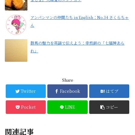
アンパンマンの仲間たち in English：No.34 さくらちゃ
ん
群馬の魅力を英語で伝えよう：幸煎餅の「七福神あら
れ」
Share
Twitter
Facebook
はてブ
Pocket
LINE
コピー
関連記事