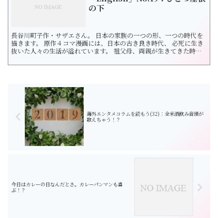
の下
長谷川町子作・サザエさん。 日本の家族の一つの形、一つの時代を
描きます。 原作４コマ漫画には、日本の古き良き時代、 必死に生き
抜いた人々の生活が溢れています。 祖父母、両親が生きてきた時代
をたどりつつ 未来の日本を想像したくなりました。 サザエさんの漫
画を通じて和洋を探求します。 今回は「ひとつ屋根の下」です。 ひ
とつ屋根の下＝living under the sameroof ...
海外エンタメコラムを読もう(32)：全米酒飲み音頭が
歌えちゃう！？
今日はカレーの日なんだとさ。カレーパンマンも喜
ぶ！？