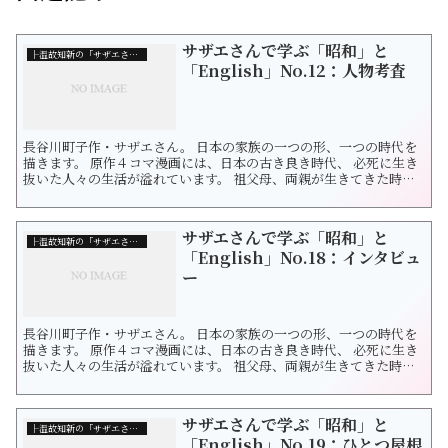
サザエさんで学ぶ「昭和」と
├温故知新の「サザエさん」
「English」No.12：人物考査
長谷川町子作・サザエさん。 日本の家族の一つの形、一つの時代を
描きます。 原作４コマ漫画には、日本の古き良き時代、 必死に生き
抜いた人々の生活が溢れています。 祖父母、両親が生きてきた時代
をたどりつつ 未来の日本を想像したくなりました。 サザエさんの漫
画を通じて和洋を探求します。 日本の「昭和」と「英語表現」を学
びましょう。 今回は「人物考査」です。 サザエさん、なんと会社勤
サザエさんで学ぶ「昭和」と
めを始めました...
├温故知新の「サザエさん」
「English」No.18：インタビュ
ー
長谷川町子作・サザエさん。 日本の家族の一つの形、一つの時代を
描きます。 原作４コマ漫画には、日本の古き良き時代、 必死に生き
抜いた人々の生活が溢れています。 祖父母、両親が生きてきた時代
をたどりつつ 未来の日本を想像したくなりました。 サザエさんの漫
画を通じて和洋を探求します。 今回は「インタビュー」です。 ノリ
スケさんは波平の甥っ子で、カツオたちとは従兄弟同士になりま
サザエさんで学ぶ「昭和」と
す。 出版社...
├温故知新の「サザエさん」
「English」No.19：ひとつ屋根