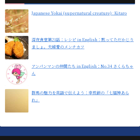
Japanese Yokai (supernatural creature) : Kitaro
深夜食堂第21話：レシピ in English：黙ってただかじり
ましょ。夫婦愛のメンチカツ
アンパンマンの仲間たち in English：No.34 さくらちゃ
ん
群馬の魅力を英語で伝えよう：幸煎餅の「七福神あら
れ」