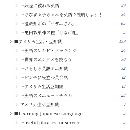
34
├妖怪に教わる英語
36
├ちびまる子ちゃんを英語で説明しよう！
65
├温故知新の「サザエさん」
5
├亀田製菓柿の種「けなげ組」
159
■アメリカ生活・豆知識
26
├英語のレシピ・クッキング
50
├世界のエンタメを読もう！
32
├おもしろ英語ミニ知識
12
├ピンチに役立つ英会話
13
├アメリカ生活豆知識
23
├英語のメニュー・チラシ
1
アメリカ生活豆知識
5
■Learning Japanese Language
5
├useful phrases for service