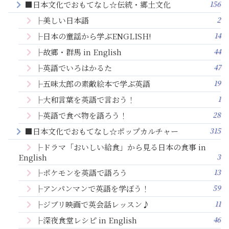
156
■日本文化でおもてなし☆伝統・郷土文化
2
├美しい日本語
14
├日本の童謡から学ぶENGLISH!
44
├故郷・群馬 in English
47
├英語でいろはかるた
19
├五味太郎の素敵絵本で学ぶ英語
1
├大和言葉を英語で言おう！
28
├英語で食べ物を語ろう！
315
■日本文化でおもてなし☆ポップカルチャー
├ドラマ「おいしい給食」から見る日本の食事 in
3
English
13
├ポケモンを英語で語ろう
59
├アンパンマンで英語を学ぼう！
11
├ジブリ映画で英会話レッスン♪
46
├深夜食堂レシピ in English