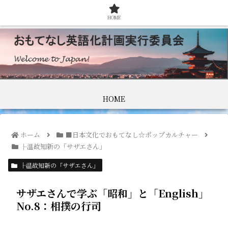
HOME
HOME
ホーム
■日本文化でおもてなし☆ポップカルチャー
├温故知新の「サザエさん」
├温故知新の「サザエさん」
サザエさんで学ぶ「昭和」と「English」
No.8：相撲の行司