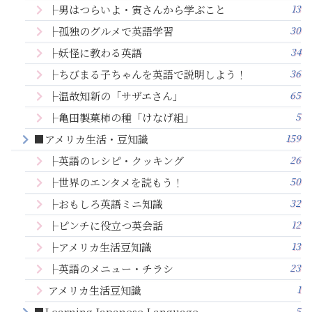
13
├男はつらいよ・寅さんから学ぶこと
30
├孤独のグルメで英語学習
34
├妖怪に教わる英語
36
├ちびまる子ちゃんを英語で説明しよう！
65
├温故知新の「サザエさん」
5
├亀田製菓柿の種「けなげ組」
159
■アメリカ生活・豆知識
26
├英語のレシピ・クッキング
50
├世界のエンタメを読もう！
32
├おもしろ英語ミニ知識
12
├ピンチに役立つ英会話
13
├アメリカ生活豆知識
23
├英語のメニュー・チラシ
1
アメリカ生活豆知識
5
■Learning Japanese Language