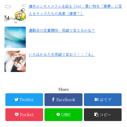
海外エンタメコラムを読もう(6)：買い物を「悪夢」に変
えるキッズたちの為業（偉業？）
運動会の定番競技・英語で言えるかな？
いろはかるたを英語で言おう！：「る」
Share
Twitter
Facebook
はてブ
Pocket
LINE
コピー