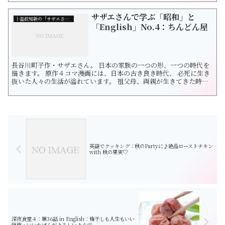
画を通じて和洋を探求します。 今回は、昔の単位「貫」です。
「貫」は、明治時代にあらためて制定された単位で 1貫＝1000匁
サザエさんで学ぶ「昭和」と
(も...
├温故知新の「サザエさん」
「English」No.4：ちんどん屋
長谷川町子作・サザエさん。 日本の家族の一つの形、一つの時代を
描きます。 原作４コマ漫画には、日本の古き良き時代、 必死に生き
抜いた人々の生活が溢れています。 祖父母、両親が生きてきた時代
をたどりつつ 未来の日本を想像したくなりました。 サザエさんの漫
画を通じて和洋を探求します。 日本の「昭和」と「英語表現」を学
びましょう。 No.3「チンドン屋」 サザエさん第1巻より チンドン
屋...
英語でクッキング：秋のPartyに♪絶品ローストチキン
with 秋の果実♡
深夜食堂４：第36話 in English：梅干しも人生もいい
塩梅・いいかげんがよろしいようで。