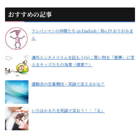
おすすめの記事
アンパンマンの仲間たち in English：No.19 おりがみま
ん
海外エンタメコラムを読もう(6)：買い物を「悪夢」に変
えるキッズたちの為業（偉業？）
運動会の定番競技・英語で言えるかな？
いろはかるたを英語で言おう！：「る」