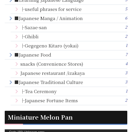
5
├useful phrases for service
6
■Japanese Manga / Animation
2
├Sazae-san
2
├Ghibli
1
├Gegegeno Kitaro (yokai)
7
■Japanese Food
4
snacks (Convenience Stores)
3
Japanese restaurant /izakaya
3
■Japanese Traditional Culture
1
├Tea Ceremony
2
├Japanese Fortune Items
Miniature Melon Pan
Code 150: Unknown error.