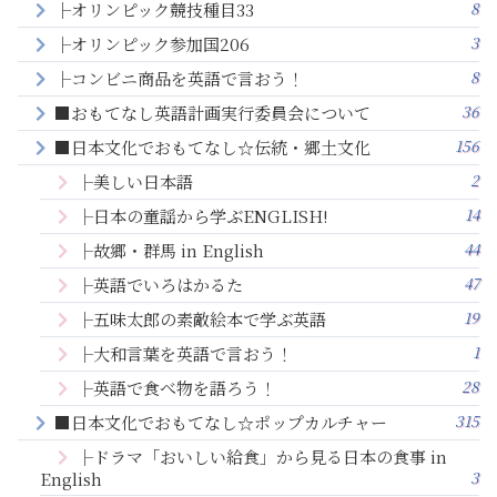
8
├オリンピック競技種目33
3
├オリンピック参加国206
8
├コンビニ商品を英語で言おう！
36
■おもてなし英語計画実行委員会について
156
■日本文化でおもてなし☆伝統・郷土文化
2
├美しい日本語
14
├日本の童謡から学ぶENGLISH!
44
├故郷・群馬 in English
47
├英語でいろはかるた
19
├五味太郎の素敵絵本で学ぶ英語
1
├大和言葉を英語で言おう！
28
├英語で食べ物を語ろう！
315
■日本文化でおもてなし☆ポップカルチャー
├ドラマ「おいしい給食」から見る日本の食事 in
3
English