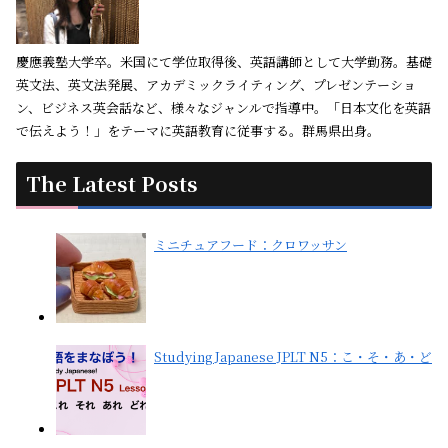
慶應義塾大学卒。米国にて学位取得後、英語講師として大学勤務。基礎
英文法、英文法発展、アカデミックライティング、プレゼンテーショ
ン、ビジネス英会話など、様々なジャンルで指導中。「日本文化を英語
で伝えよう！」をテーマに英語教育に従事する。群馬県出身。
The Latest Posts
ミニチュアフード：クロワッサン
Studying Japanese JPLT N5：こ・そ・あ・ど