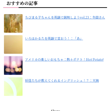
おすすめの記事
ちびまる子ちゃんを英語で説明しようvol.23：冬田さん
いろはかるたを英語で言おう！：「あ」
アメリカの楽しいおもちゃ：熱々ポテト！Hot Potato!
妖怪たちが教えてくれるイングリッシュ！？：天狗
Share