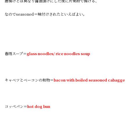
唐揚げとは異なり醤油漬けにした後に片栗粉で揚げる、
なのでseasoned＝味付けされたといえばよい。
春雨スープ＝
glass noodles/ rice noodles soup
キャベツとベーコンの和物＝
bacon with boiled seasoned cabagge
コッペパン＝
hot dog bun