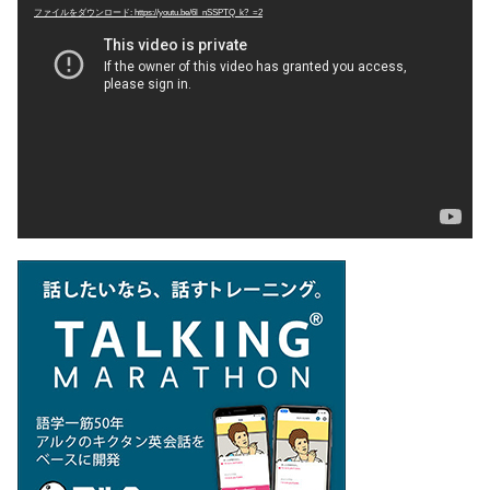
ファイルをダウンロード: https://youtu.be/6l_nSSPTQ_k?_=2
画
プ
レ
ー
ヤ
ー