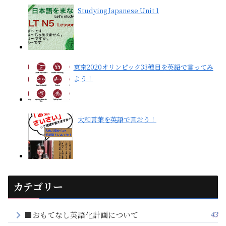
Studying Japanese Unit 1
東京2020オリンピック33種目を英語で言ってみ
よう！
大和言葉を英語で言おう！
カテゴリー
43
■おもてなし英語化計画について