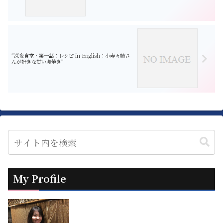
”深夜食堂・第一話：レシピ in English：小寿々姉さ
んが好きな甘い卵焼き”
My Profile