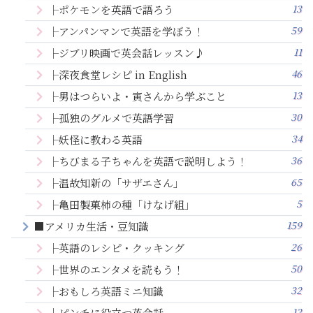
13
├ポケモンを英語で語ろう
59
├アンパンマンで英語を学ぼう！
11
├ジブリ映画で英会話レッスン♪
46
├深夜食堂レシピ in English
13
├男はつらいよ・寅さんから学ぶこと
30
├孤独のグルメで英語学習
34
├妖怪に教わる英語
36
├ちびまる子ちゃんを英語で説明しよう！
65
├温故知新の「サザエさん」
5
├亀田製菓柿の種「けなげ組」
159
■アメリカ生活・豆知識
26
├英語のレシピ・クッキング
50
├世界のエンタメを読もう！
32
├おもしろ英語ミニ知識
12
├ピンチに役立つ英会話