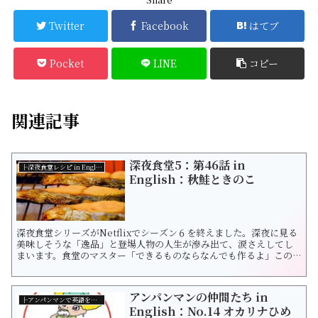
Twitter
Facebook
はてブ
Pocket
LINE
コピー
関連記事
深夜食堂5：第46話 in
├深夜食堂レシピ in English
English：秋鮭ときのこ
深夜食堂シリーズがNetflixでシーズン６を終えました。深夜に見る
美味しそうな「逸品」と登場人物の人生が滲み出て、涙さえしてし
まいます。食堂のマスター「できるものならなんでも作るよ」この
言葉にホッとしますね。 飯テロなどとも言われて久しいこのドラ
マ。この美味しい「飯」を英語で表現したらどうなるでしょう。深
夜食堂は Tokyo Storiesが英題です。さて、今回の逸品は？ 深夜
アンパンマンの仲間たち in
食堂５・5...
├アンパンマンで英語を学ぼう！
English：No.14 オカリナひめ