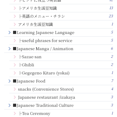
13
├アメリカ生活豆知識
23
├英語のメニュー・チラシ
1
アメリカ生活豆知識
5
■Learning Japanese Language
5
├useful phrases for service
6
■Japanese Manga / Animation
2
├Sazae-san
2
├Ghibli
1
├Gegegeno Kitaro (yokai)
7
■Japanese Food
4
snacks (Convenience Stores)
3
Japanese restaurant /izakaya
3
■Japanese Traditional Culture
1
├Tea Ceremony