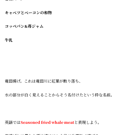
キャベツとベーコンの和物
コッペパン&苺ジャム
牛乳
竜田揚げ。これは竜田川に紅葉が散り落ち、
水の部分が白く見えることからそう名付けたという粋な名前。
英語では
Seasoned fried whale meat
と表現しよう。