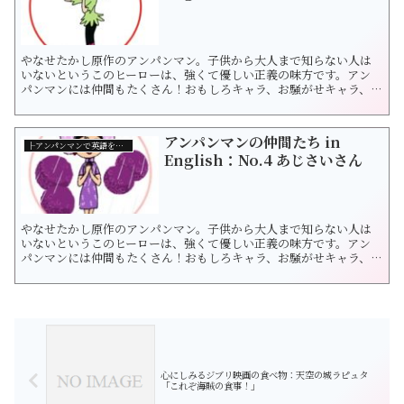
やなせたかし原作のアンパンマン。子供から大人まで知らない人は
いないというこのヒーローは、強くて優しい正義の味方です。アン
パンマンには仲間もたくさん！おもしろキャラ、お騒がせキャラ、ち
ょっぴり意地悪キャラなど様々です。 楽しいアニメである一方、ア
ンパンマンは「平和な生活ってなんだ？」という大きなテーマを考
えさせてくれますね。「世界の平和」について日本を超えて教えて
アンパンマンの仲間たち in
くれる気がします。 ...
├アンパンマンで英語を学ぼう！
English：No.4 あじさいさん
やなせたかし原作のアンパンマン。子供から大人まで知らない人は
いないというこのヒーローは、強くて優しい正義の味方です。アン
パンマンには仲間もたくさん！おもしろキャラ、お騒がせキャラ、ち
ょっぴり意地悪キャラなど様々です。 楽しいアニメである一方、ア
ンパンマンは「平和な生活ってなんだ？」という大きなテーマを考
えさせてくれますね。「世界の平和」について日本を超えて教えて
くれる気がします。 ...
心にしみるジブリ映画の食べ物：天空の城ラピュタ
「これぞ海賊の食事！」