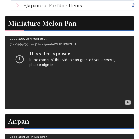
2
├Japanese Fortune Items
Miniature Melon Pan
動
Code 150: Unknown error.
ファイルをダウンロード: https://youtu.be/D0LBKH85DbY?_=1
画
プ
レ
ー
ヤ
ー
Anpan
動
Code 150: Unknown error.