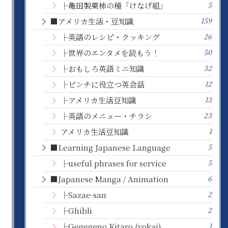
5
├亀田製菓柿の種「けなげ組」
159
■アメリカ生活・豆知識
26
├英語のレシピ・クッキング
50
├世界のエンタメを読もう！
32
├おもしろ英語ミニ知識
12
├ピンチに役立つ英会話
13
├アメリカ生活豆知識
23
├英語のメニュー・チラシ
1
アメリカ生活豆知識
5
■Learning Japanese Language
5
├useful phrases for service
6
■Japanese Manga / Animation
2
├Sazae-san
2
├Ghibli
1
├Gegegeno Kitaro (yokai)