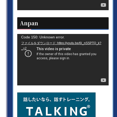
ヤ
ー
Anpan
動
Code 150: Unknown error.
ファイルをダウンロード: https://youtu.be/6l_nSSPTQ_k?
画
_=2
プ
レ
ー
ヤ
ー