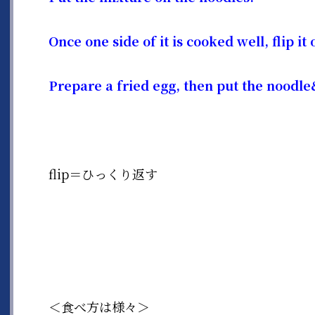
Once one side of it is cooked well, flip it
Prepare a fried egg, then put the noodle
flip＝ひっくり返す
＜食べ方は様々＞