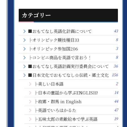
カテゴリー
43
■おもてなし英語化計画について
8
├オリンピック競技種目33
3
├オリンピック参加国206
8
├コンビニ商品を英語で言おう！
36
■おもてなし英語計画実行委員会について
156
■日本文化でおもてなし☆伝統・郷土文化
2
├美しい日本語
14
├日本の童謡から学ぶENGLISH!
44
├故郷・群馬 in English
47
├英語でいろはかるた
19
├五味太郎の素敵絵本で学ぶ英語