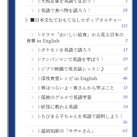
1
├大和言葉を英語で言おう！
28
├英語で食べ物を語ろう！
■日本文化でおもてなし☆ポップカルチャー
315
├ドラマ「おいしい給食」から見る日本の
3
食事 in English
13
├ポケモンを英語で語ろう
59
├アンパンマンで英語を学ぼう！
11
├ジブリ映画で英会話レッスン♪
46
├深夜食堂レシピ in English
13
├男はつらいよ・寅さんから学ぶこと
30
├孤独のグルメで英語学習
34
├妖怪に教わる英語
├ちびまる子ちゃんを英語で説明しよう！
36
65
├温故知新の「サザエさん」