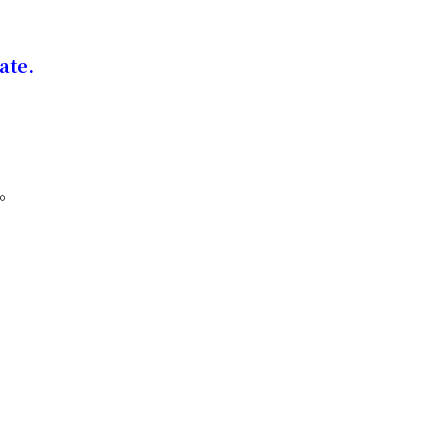
ate.
。