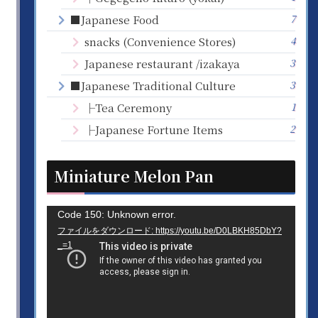
7
■Japanese Food
4
snacks (Convenience Stores)
3
Japanese restaurant /izakaya
3
■Japanese Traditional Culture
1
├Tea Ceremony
2
├Japanese Fortune Items
Miniature Melon Pan
動
Code 150: Unknown error.
ファイルをダウンロード: https://youtu.be/D0LBKH85DbY?
画
_=1
プ
レ
ー