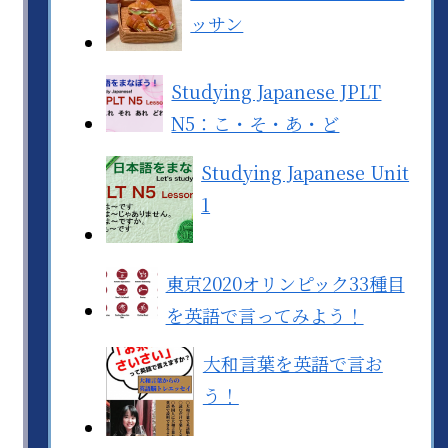
ッサン
Studying Japanese JPLT
N5：こ・そ・あ・ど
Studying Japanese Unit
1
東京2020オリンピック33種目
を英語で言ってみよう！
大和言葉を英語で言お
う！