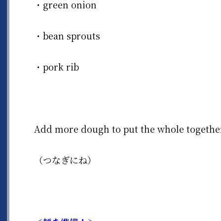
・green onion
・bean sprouts
・pork rib
Add more dough to put the whole togethe
（つなぎにね）