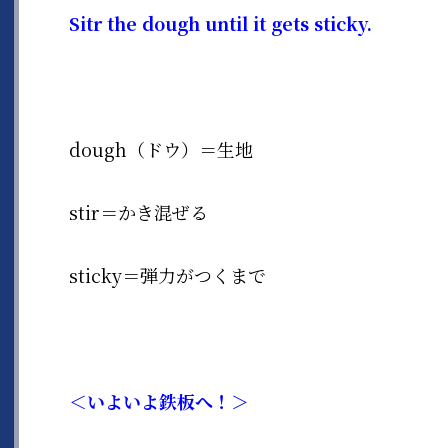
Sitr the dough until it gets sticky.
dough（ドウ）＝生地
stir＝かき混ぜる
sticky＝弾力がつくまで
＜いよいよ鉄板へ！＞