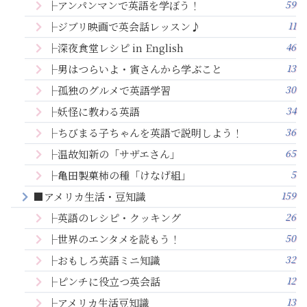
59
├アンパンマンで英語を学ぼう！
11
├ジブリ映画で英会話レッスン♪
46
├深夜食堂レシピ in English
13
├男はつらいよ・寅さんから学ぶこと
30
├孤独のグルメで英語学習
34
├妖怪に教わる英語
36
├ちびまる子ちゃんを英語で説明しよう！
65
├温故知新の「サザエさん」
5
├亀田製菓柿の種「けなげ組」
159
■アメリカ生活・豆知識
26
├英語のレシピ・クッキング
50
├世界のエンタメを読もう！
32
├おもしろ英語ミニ知識
12
├ピンチに役立つ英会話
13
├アメリカ生活豆知識