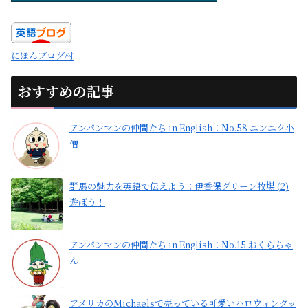
にほんブログ村
おすすめの記事
アンパンマンの仲間たち in English：No.58 ニンニク小
僧
群馬の魅力を英語で伝えよう：伊香保グリーン牧場 (2)
遊ぼう！
アンパンマンの仲間たち in English：No.15 おくらちゃ
ん
アメリカのMichaelsで売っている可愛いハロウィングッ