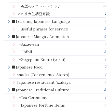
23
├英語のメニュー・チラシ
1
アメリカ生活豆知識
5
■Learning Japanese Language
5
├useful phrases for service
6
■Japanese Manga / Animation
2
├Sazae-san
2
├Ghibli
1
├Gegegeno Kitaro (yokai)
7
■Japanese Food
4
snacks (Convenience Stores)
3
Japanese restaurant /izakaya
3
■Japanese Traditional Culture
1
├Tea Ceremony
2
├Japanese Fortune Items