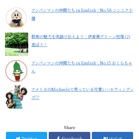
アンパンマンの仲間たち in English：No.58 ニンニク小
僧
群馬の魅力を英語で伝えよう：伊香保グリーン牧場 (2)
遊ぼう！
アンパンマンの仲間たち in English：No.15 おくらちゃ
ん
アメリカのMichaelsで売っている可愛いハロウィングッ
ズ♡
Share
Twitter
Facebook
はてブ