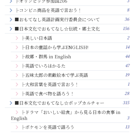
3
├オリンピック参加国206
8
├コンビニ商品を英語で言おう！
36
■おもてなし英語計画実行委員会について
156
■日本文化でおもてなし☆伝統・郷土文化
2
├美しい日本語
14
├日本の童謡から学ぶENGLISH!
44
├故郷・群馬 in English
47
├英語でいろはかるた
19
├五味太郎の素敵絵本で学ぶ英語
1
├大和言葉を英語で言おう！
28
├英語で食べ物を語ろう！
315
■日本文化でおもてなし☆ポップカルチャー
├ドラマ「おいしい給食」から見る日本の食事 in
3
English
13
├ポケモンを英語で語ろう