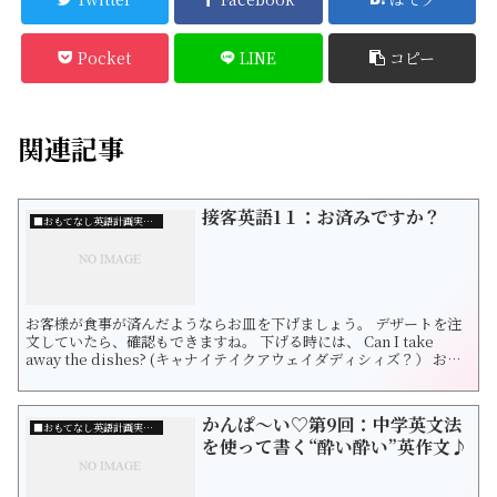
Pocket
LINE
コピー
関連記事
接客英語1１：お済みですか？
■おもてなし英語計画実行委員会について
お客様が食事が済んだようならお皿を下げましょう。 デザートを注
文していたら、確認もできますね。 下げる時には、 Can I take
away the dishes? (キャナイテイクアウェイダディシィズ？） お下
げしてもよろしいですか？です。 take away＝片付ける、取り去る
という意味です。 あるいは、 Have you finished? （ハヴユーフィ
ニッシュ？） お済みです...
かんぱ〜い♡第9回：中学英文法
■おもてなし英語計画実行委員会について
を使って書く“酔い酔い”英作文♪