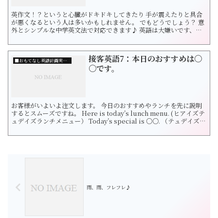
英作文！？というと心臓がドキドキしてきたり 手が震えたりと具合
が悪くなるという人は多いかもしれません。 でもどうでしょう？ 意
外とシンプルな中学英文法で対応できます♪ 英語は大嫌いです、と
いう人も、 存在自体が信じられないという人も 挑戦していただけた
ら嬉しいです。 では、今回のお題です♪ 次の日本語を英作文してみ
ましょう！ 問１：私があの店員さんに濃いめのチューハイを作って
接客英語7：本日のおすすめは〇
もらうよう...
■おもてなし英語計画実行委員会について
〇です。
お客様がいよいよ注文します。 今日のおすすめやランチを先に説明
するとスムーズですね。 Here is today’s lunch menu. (ヒアイズテ
ュデイズランチメニュー） Today’s special is ○○. （テュデイズス
ペシャルイズ〇〇） というようにメニューを示して伝えましょう。
お客様から何がおすすめですか？ What is your recommendatio...
雨、雨、フレフレ♪