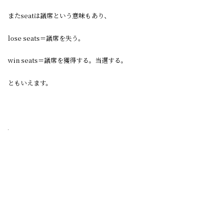
またseatは議席という意味もあり、
lose seats＝議席を失う。
win seats＝議席を獲得する。当選する。
ともいえます。