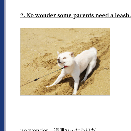
2. No wonder some parents need a leash.
no wonder＝道理で〜なわけだ