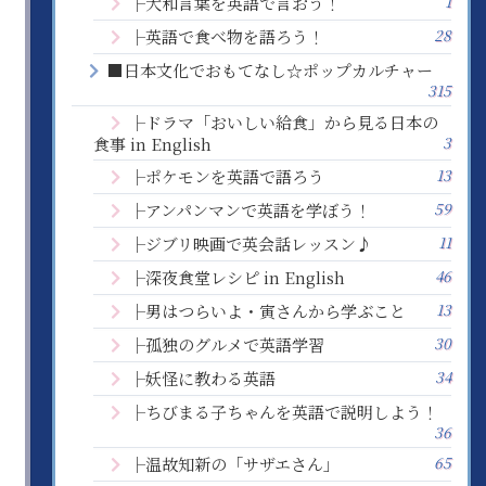
1
├大和言葉を英語で言おう！
28
├英語で食べ物を語ろう！
■日本文化でおもてなし☆ポップカルチャー
315
├ドラマ「おいしい給食」から見る日本の
3
食事 in English
13
├ポケモンを英語で語ろう
59
├アンパンマンで英語を学ぼう！
11
├ジブリ映画で英会話レッスン♪
46
├深夜食堂レシピ in English
13
├男はつらいよ・寅さんから学ぶこと
30
├孤独のグルメで英語学習
34
├妖怪に教わる英語
├ちびまる子ちゃんを英語で説明しよう！
36
65
├温故知新の「サザエさん」