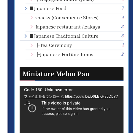
7
■Japanese Food
4
snacks (Convenience Stores)
3
Japanese restaurant /izakaya
3
■Japanese Traditional Culture
1
├Tea Ceremony
2
├Japanese Fortune Items
Miniature Melon Pan
動
Code 150: Unknown error.
ファイルをダウンロード: https://youtu.be/D0LBKH85DbY?
画
_=1
プ
レ
ー