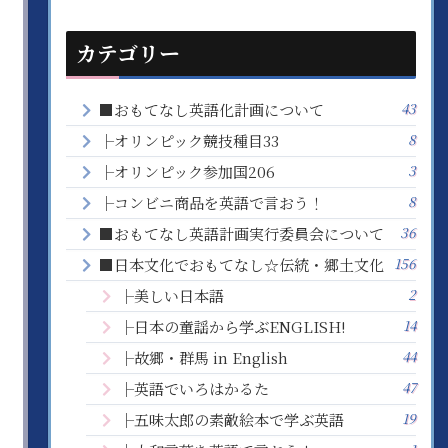
カテゴリー
43
■おもてなし英語化計画について
8
├オリンピック競技種目33
3
├オリンピック参加国206
8
├コンビニ商品を英語で言おう！
36
■おもてなし英語計画実行委員会について
156
■日本文化でおもてなし☆伝統・郷土文化
2
├美しい日本語
14
├日本の童謡から学ぶENGLISH!
44
├故郷・群馬 in English
47
├英語でいろはかるた
19
├五味太郎の素敵絵本で学ぶ英語