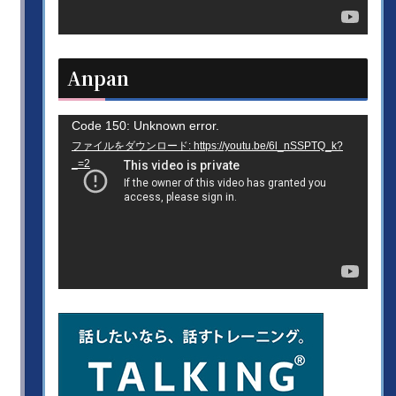
ヤ
ー
Anpan
動
Code 150: Unknown error.
ファイルをダウンロード: https://youtu.be/6l_nSSPTQ_k?
画
_=2
プ
レ
ー
ヤ
ー