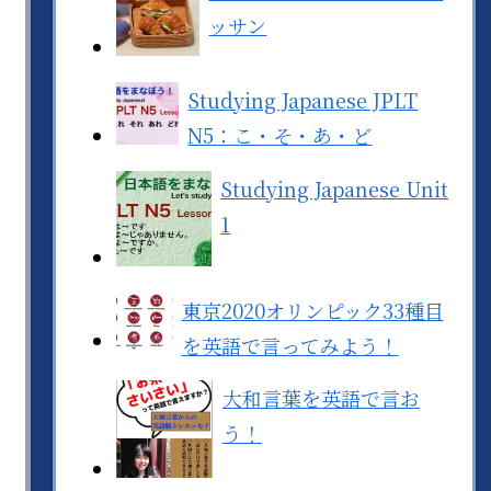
ッサン
Studying Japanese JPLT
N5：こ・そ・あ・ど
Studying Japanese Unit
1
東京2020オリンピック33種目
を英語で言ってみよう！
大和言葉を英語で言お
う！