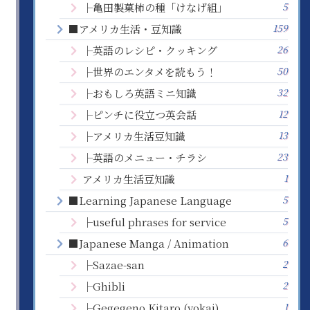
5
├亀田製菓柿の種「けなげ組」
159
■アメリカ生活・豆知識
26
├英語のレシピ・クッキング
50
├世界のエンタメを読もう！
32
├おもしろ英語ミニ知識
12
├ピンチに役立つ英会話
13
├アメリカ生活豆知識
23
├英語のメニュー・チラシ
1
アメリカ生活豆知識
5
■Learning Japanese Language
5
├useful phrases for service
6
■Japanese Manga / Animation
2
├Sazae-san
2
├Ghibli
1
├Gegegeno Kitaro (yokai)