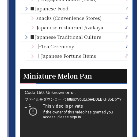
7
■Japanese Food
4
snacks (Convenience Stores)
3
Japanese restaurant /izakaya
3
■Japanese Traditional Culture
1
├Tea Ceremony
2
├Japanese Fortune Items
Miniature Melon Pan
動
Code 150: Unknown error.
ファイルをダウンロード: https://youtu.be/D0LBKH85DbY?
画
_=1
プ
レ
ー