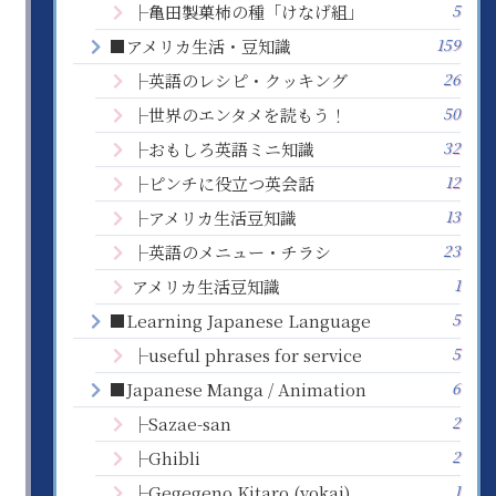
5
├亀田製菓柿の種「けなげ組」
159
■アメリカ生活・豆知識
26
├英語のレシピ・クッキング
50
├世界のエンタメを読もう！
32
├おもしろ英語ミニ知識
12
├ピンチに役立つ英会話
13
├アメリカ生活豆知識
23
├英語のメニュー・チラシ
1
アメリカ生活豆知識
5
■Learning Japanese Language
5
├useful phrases for service
6
■Japanese Manga / Animation
2
├Sazae-san
2
├Ghibli
1
├Gegegeno Kitaro (yokai)