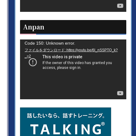
ヤ
ー
Anpan
動
Code 150: Unknown error.
ファイルをダウンロード: https://youtu.be/6l_nSSPTQ_k?
画
_=2
プ
レ
ー
ヤ
ー