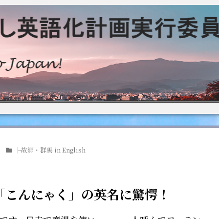
├故郷・群馬 in English
「こんにゃく」の英名に驚愕！