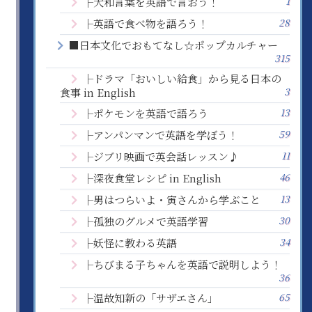
1
├大和言葉を英語で言おう！
28
├英語で食べ物を語ろう！
■日本文化でおもてなし☆ポップカルチャー
315
├ドラマ「おいしい給食」から見る日本の
3
食事 in English
13
├ポケモンを英語で語ろう
59
├アンパンマンで英語を学ぼう！
11
├ジブリ映画で英会話レッスン♪
46
├深夜食堂レシピ in English
13
├男はつらいよ・寅さんから学ぶこと
30
├孤独のグルメで英語学習
34
├妖怪に教わる英語
├ちびまる子ちゃんを英語で説明しよう！
36
65
├温故知新の「サザエさん」