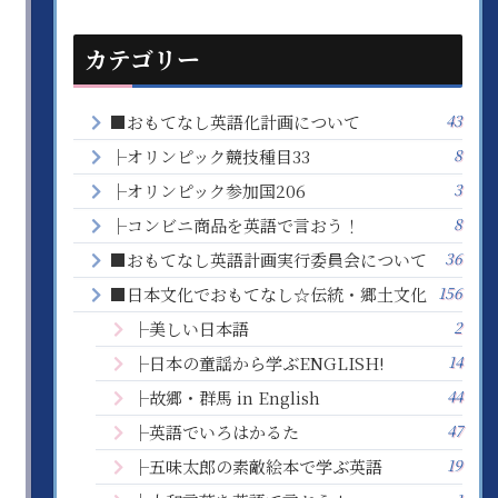
カテゴリー
43
■おもてなし英語化計画について
8
├オリンピック競技種目33
3
├オリンピック参加国206
8
├コンビニ商品を英語で言おう！
36
■おもてなし英語計画実行委員会について
156
■日本文化でおもてなし☆伝統・郷土文化
2
├美しい日本語
14
├日本の童謡から学ぶENGLISH!
44
├故郷・群馬 in English
47
├英語でいろはかるた
19
├五味太郎の素敵絵本で学ぶ英語