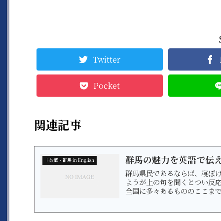
Twitter
Pocket
関連記事
群馬の魅力を英語で伝
├故郷・群馬 in English
群馬県民であるならば、寝ぼけ
ようが上の句を聞くとつい反応してし
全国に多々あるもののここまで
か。 大会があれば勝利奪取は県民としてのプライドをかけて命がけ。 優勝したらオリンピック
金メダル、サッカー日本代表選