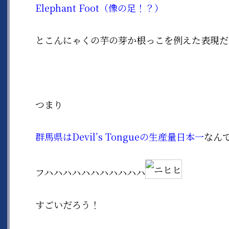
Elephant Foot
（像の足！？）
とこんにゃくの芋の芽か根っこを例えた表現だ
つまり
群馬県は
Devil’s Tongueの生産量日本一
なん
フハハハハハハハハハハハ
すごいだろう！