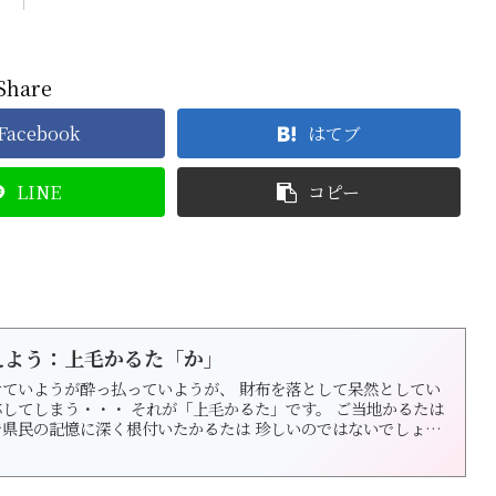
Share
Facebook
はてブ
LINE
コピー
えよう：上毛かるた「か」
ていようが酔っ払っていようが、 財布を落として呆然としてい
まう・・・ それが「上毛かるた」です。 ご当地かるたは
県民の記憶に深く根付いたかるたは 珍しいのではないでしょう
手並みに英雄になれ...