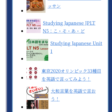
ッサン
Studying Japanese JPLT
N5：こ・そ・あ・ど
Studying Japanese Unit
1
東京2020オリンピック33種目
を英語で言ってみよう！
大和言葉を英語で言お
う！