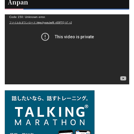
Anpan
動
Code 150: Unknown error.
ファイルをダウンロード: https://youtu.be/6l_nSSPTQ_k?_=2
画
プ
レ
ー
ヤ
ー