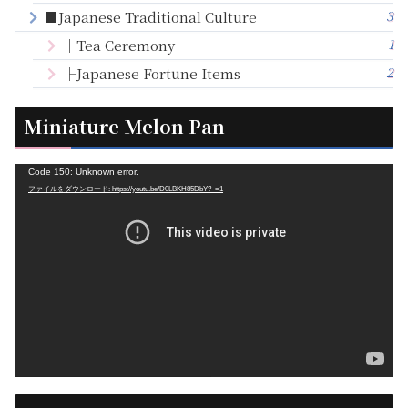
3
■Japanese Traditional Culture
1
├Tea Ceremony
2
├Japanese Fortune Items
Miniature Melon Pan
動
Code 150: Unknown error.
ファイルをダウンロード: https://youtu.be/D0LBKH85DbY?_=1
画
プ
レ
ー
ヤ
ー