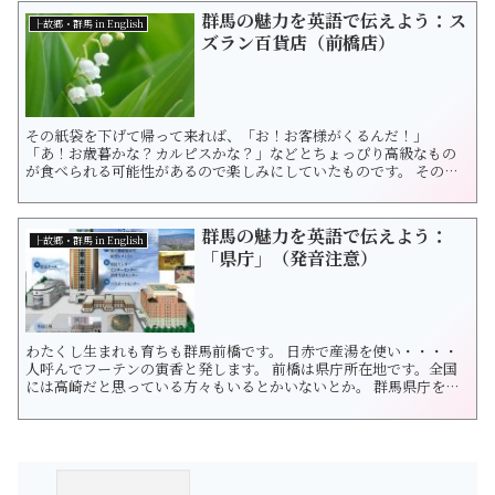
寒さを何倍にもしてくれます。 空っ風は下降気流のこと。英語では...
群馬の魅力を英語で伝えよう：ス
├故郷・群馬 in English
ズラン百貨店（前橋店）
その紙袋を下げて帰って来れば、「お！お客様がくるんだ！」
「あ！お歳暮かな？カルピスかな？」などとちょっぴり高級なもの
が食べられる可能性があるので楽しみにしていたものです。 そのデ
パートは「スズラン百貨店」 1952年6月に創業された群馬県の老舗
百貨店です。前橋市で創業されて以来、お中元、お歳暮、お祝い事
などのあらゆる行事での群馬県民のお買い物に重宝されています。
群馬の魅力を英語で伝えよう：
群馬県の高島屋、伊勢丹と...
├故郷・群馬 in English
「県庁」（発音注意）
わたくし生まれも育ちも群馬前橋です。 日赤で産湯を使い・・・・
人呼んでフーテンの寅香と発します。 前橋は県庁所在地です。全国
には高崎だと思っている方々もいるとかいないとか。 群馬県庁を英
語で言ってみよう！ そう。望郷への恋慕と感謝気持ちを持って。つ
いでに英語フレーズも学んでいただけたら幸いです♪群馬県庁はす
っとそびえ立つ高層ビルが印象的です。33階建・高さは153メート
ル！ ...