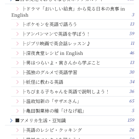
├ドラマ「おいしい給食」から見る日本の食事 in
3
English
13
├ポケモンを英語で語ろう
59
├アンパンマンで英語を学ぼう！
11
├ジブリ映画で英会話レッスン♪
46
├深夜食堂レシピ in English
13
├男はつらいよ・寅さんから学ぶこと
30
├孤独のグルメで英語学習
34
├妖怪に教わる英語
36
├ちびまる子ちゃんを英語で説明しよう！
65
├温故知新の「サザエさん」
5
├亀田製菓柿の種「けなげ組」
159
■アメリカ生活・豆知識
26
├英語のレシピ・クッキング