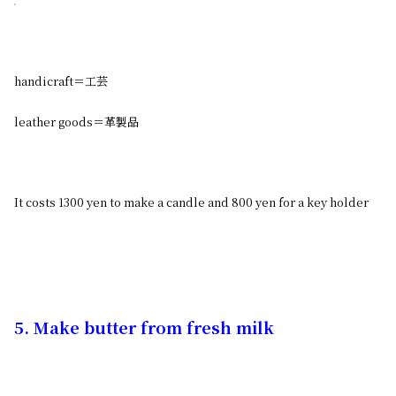
handicraft＝工芸
leather goods＝革製品
It costs 1300 yen to make a candle and 800 yen for a key holder
5. Make butter from fresh milk