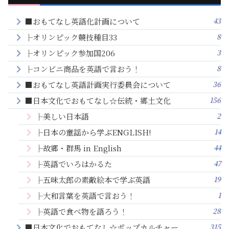
43
■おもてなし英語化計画について
8
├オリンピック競技種目33
3
├オリンピック参加国206
8
├コンビニ商品を英語で言おう！
36
■おもてなし英語計画実行委員会について
156
■日本文化でおもてなし☆伝統・郷土文化
2
├美しい日本語
14
├日本の童謡から学ぶENGLISH!
44
├故郷・群馬 in English
47
├英語でいろはかるた
19
├五味太郎の素敵絵本で学ぶ英語
1
├大和言葉を英語で言おう！
28
├英語で食べ物を語ろう！
315
■日本文化でおもてなし☆ポップカルチャー