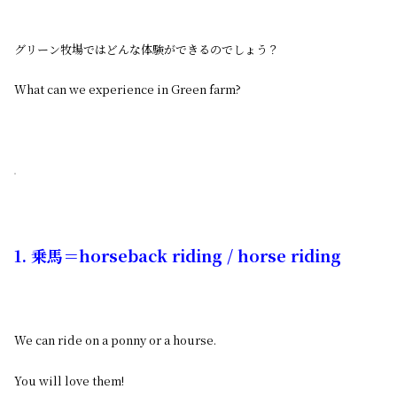
グリーン牧場ではどんな体験ができるのでしょう？
What can we experience in Green farm?
1. 乗馬＝horseback riding / horse riding
We can ride on a ponny or a hourse.
You will love them!