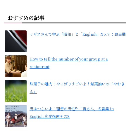
おすすめの記事
サザエさんで学ぶ「昭和」と「English」No.９：風呂桶
How to tell the number of your group at a
restaurant
駄菓子の魅力：やっぱりすごいよ！銘菓揃いの「やおき
ん」
男はつらいよ：理想の男性!? 「寅さん」名言集 in
English:恋愛指南その8