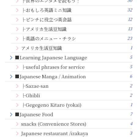
50
├世界のエンタメを読もう！
32
├おもしろ英語ミニ知識
12
├ピンチに役立つ英会話
13
├アメリカ生活豆知識
23
├英語のメニュー・チラシ
1
アメリカ生活豆知識
5
■Learning Japanese Language
5
├useful phrases for service
6
■Japanese Manga / Animation
2
├Sazae-san
2
├Ghibli
1
├Gegegeno Kitaro (yokai)
7
■Japanese Food
4
snacks (Convenience Stores)
3
Japanese restaurant /izakaya