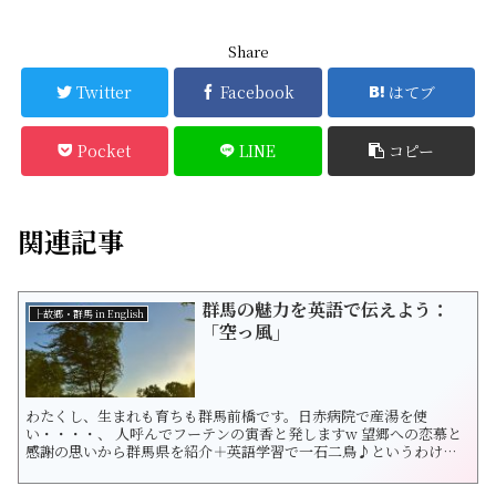
Share
Twitter
Facebook
はてブ
Pocket
LINE
コピー
関連記事
群馬の魅力を英語で伝えよう：
├故郷・群馬 in English
「空っ風」
わたくし、生まれも育ちも群馬前橋です。日赤病院で産湯を使
い・・・・、 人呼んでフーテンの寅香と発しますw 望郷への恋慕と
感謝の思いから群馬県を紹介＋英語学習で一石二鳥♪というわけで
今日後万端引き立って宜しく御頼ん申します。今回は、魅力と言い
たい「空っ風」です。 上州と言えばやはりこの「からっかぜ」冬の