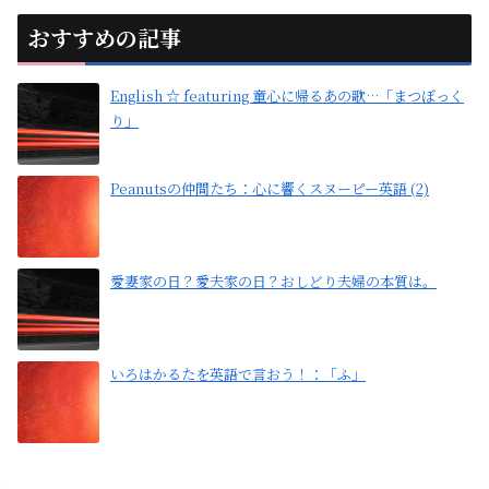
おすすめの記事
English ☆ featuring 童心に帰るあの歌…「まつぼっく
り」
Peanutsの仲間たち：心に響くスヌーピー英語 (2)
愛妻家の日？愛夫家の日？おしどり夫婦の本質は。
いろはかるたを英語で言おう！：「ふ」