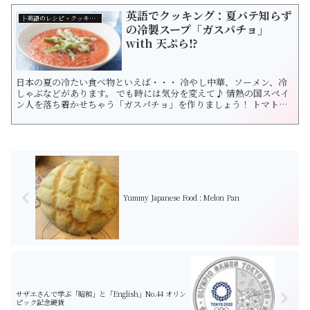
まには最高です！ Ingredie...
英語でクッキング：夏バテ知らず
├英語のレシピ・クッキング
の冷製スープ「ガスパチョ」
with 天ぷら⁉︎
日本の夏の冷たい食べ物といえば・・・ 冷やし中華、ソーメン、冷
しゃぶなどがあります。 でも時には気分を変えて♪ 情熱の国スペイ
ン人を落ち着かせちゃう「ガスパチョ」を作りましょう！ トマトや
パプリカを使った飲むサラダとも言われています。 runner bean
（インゲンの一種） コリアンダーシード 「インゲンの天ぷらのせガ
スパチョ」...
Yummy Japanese Food : Melon Pan
サザエさんで学ぶ「昭和」と「English」No.44 オリン
ピック記念硬貨