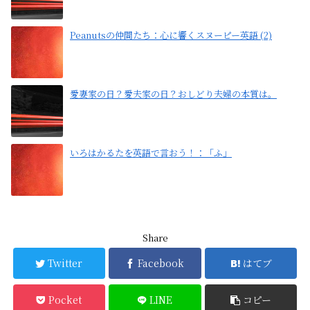
Peanutsの仲間たち：心に響くスヌーピー英語 (2)
愛妻家の日？愛夫家の日？おしどり夫婦の本質は。
いろはかるたを英語で言おう！：「ふ」
Share
Twitter
Facebook
はてブ
Pocket
LINE
コピー