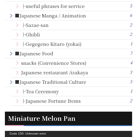
5
├useful phrases for service
6
■Japanese Manga / Animation
2
├Sazae-san
2
├Ghibli
1
├Gegegeno Kitaro (yokai)
7
■Japanese Food
4
snacks (Convenience Stores)
3
Japanese restaurant /izakaya
3
■Japanese Traditional Culture
1
├Tea Ceremony
2
├Japanese Fortune Items
Miniature Melon Pan
動
Code 150: Unknown error.