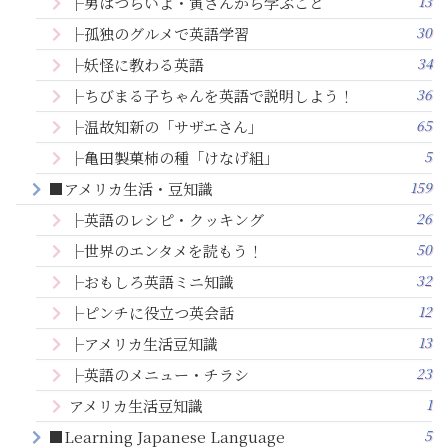
13
├男はつらいよ・寅さんから学ぶこと
30
├孤独のグルメで英語学習
34
├妖怪に教わる英語
36
├ちびまる子ちゃんを英語で説明しよう！
65
├温故知新の「サザエさん」
5
├亀田製菓柿の種「けなげ組」
159
■アメリカ生活・豆知識
26
├英語のレシピ・クッキング
50
├世界のエンタメを読もう！
32
├おもしろ英語ミニ知識
12
├ピンチに役立つ英会話
13
├アメリカ生活豆知識
23
├英語のメニュー・チラシ
1
アメリカ生活豆知識
5
■Learning Japanese Language