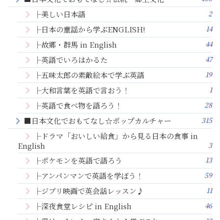
2
├美しい日本語
14
├日本の童謡から学ぶENGLISH!
44
├故郷・群馬 in English
47
├英語でいろはかるた
19
├五味太郎の素敵絵本で学ぶ英語
1
├大和言葉を英語で言おう！
28
├英語で食べ物を語ろう！
315
■日本文化でおもてなし☆ポップカルチャー
├ドラマ「おいしい給食」から見る日本の食事 in
3
English
13
├ポケモンを英語で語ろう
59
├アンパンマンで英語を学ぼう！
11
├ジブリ映画で英会話レッスン♪
46
├深夜食堂レシピ in English