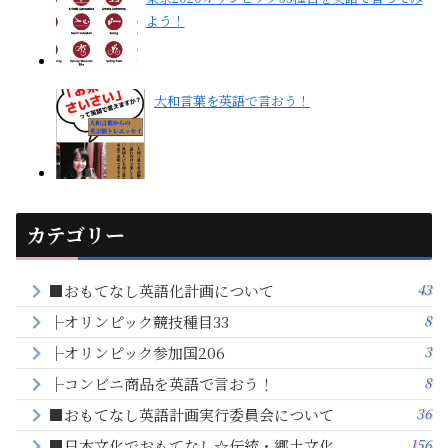
よう！
大和言葉を英語で言おう！
カテゴリー
43
■おもてなし英語化計画について
8
├オリンピック競技種目33
3
├オリンピック参加国206
8
├コンビニ商品を英語で言おう！
36
■おもてなし英語計画実行委員会について
156
■日本文化でおもてなし☆伝統・郷土文化