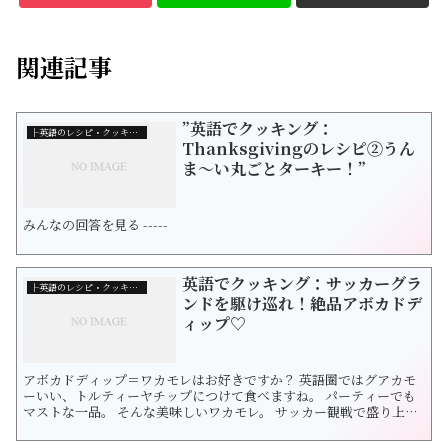
関連記事
”英語でクッキング：
├英語のレシピ・クッキング
Thanksgivingのレシピ②うん
ま〜い丸ごとターキー！”
みんなの回答を見る -----
英語でクッキング：サッカーグラ
├英語のレシピ・クッキング
ンドを駆け巡れ！絶品アボカドデ
ィップ♡
アボカドディップ＝ワカモレはお好きですか？ 英語圏ではグアカモ
ーいい、トルティーヤチップにつけて食べますね。 パーティーでも
マストな一品。 そんな美味しいワカモレ。 サッカー観戦で盛り上が
りながら食べましょう！！ Super Fun Soccer field guacamole
dip 引用元 ワカモレは火を使わずにとっても簡単に作れるので おつ