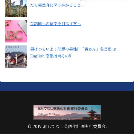
だら突然身に降りかかること。
英語圏への留学を目指す方へ
男はつらいよ：理想の男性!? 「寅さん」名言集 in
English:恋愛指南その8
© 2019 おもてなし英語化計画実行委員会.