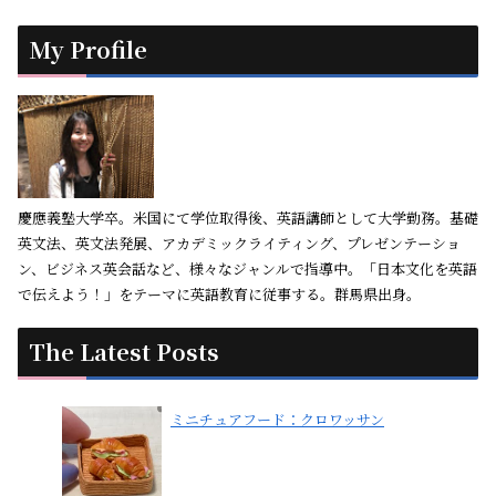
My Profile
慶應義塾大学卒。米国にて学位取得後、英語講師として大学勤務。基礎
英文法、英文法発展、アカデミックライティング、プレゼンテーショ
ン、ビジネス英会話など、様々なジャンルで指導中。「日本文化を英語
で伝えよう！」をテーマに英語教育に従事する。群馬県出身。
The Latest Posts
ミニチュアフード：クロワッサン