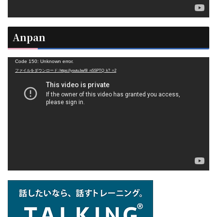
Anpan
動
Code 150: Unknown error.
ファイルをダウンロード: https://youtu.be/6l_nSSPTQ_k?_=2
画
プ
レ
ー
ヤ
ー