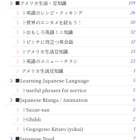
159
■アメリカ生活・豆知識
26
├英語のレシピ・クッキング
50
├世界のエンタメを読もう！
32
├おもしろ英語ミニ知識
12
├ピンチに役立つ英会話
13
├アメリカ生活豆知識
23
├英語のメニュー・チラシ
1
アメリカ生活豆知識
5
■Learning Japanese Language
5
├useful phrases for service
6
■Japanese Manga / Animation
2
├Sazae-san
2
├Ghibli
1
├Gegegeno Kitaro (yokai)
7
■Japanese Food