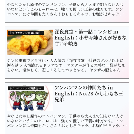
やなせたかし原作のアンパンマン。子供から大人まで知らない人は
いないというこのヒーローは、強くて優しい正義の味方です。アン
パンマンには仲間もたくさん！おもしろキャラ、お騒がせキャラ、ち
ょっぴり意地悪キャラなど様々です。 楽しいアニメである一方、ア
ンパンマンは「平和な生活ってなんだ？」という大きなテーマを考
えさせてくれますね。「世界の平和」について日本を超えて教えて
深夜食堂・第一話：レシピ in
くれる気がします。 ...
├深夜食堂レシピ in English
English：小寿々姉さんが好きな
甘い卵焼き
テレビ東京でドラマ化・大人気の「深夜食堂」孤独のグルメ以上に
涙を誘う 人情溢れるドラマです。 マスターが作る素朴な一品がたま
らない。懐かしく、悲しくそしてホッとする。 ヤクザの龍ちゃんが
大好きなタコさんウインナーも美味しそうですが… 第一弾は歌舞伎
町ゲイバーママの小寿々姉さんが大好きな「甘〜い卵焼き」に フォ
ーカスしてみましょう。 英...
アンパンマンの仲間たち in
├アンパンマンで英語を学ぼう！
English：No.28 かしわもち三
兄弟
やなせたかし原作のアンパンマン。子供から大人まで知らない人は
いないというこのヒーローは、強くて優しい正義の味方です。アン
パンマンには仲間もたくさん！おもしろキャラ、お騒がせキャラ、ち
ょっぴり意地悪キャラなど様々です。 楽しいアニメである一方、ア