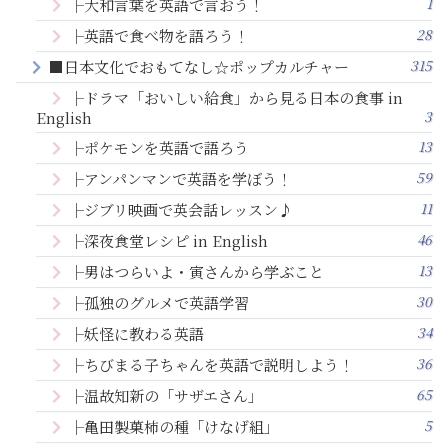
1
├大和言葉を英語で言おう！
28
├英語で食べ物を語ろう！
315
■日本文化でおもてなし☆ポップカルチャー
├ドラマ「おいしい給食」から見る日本の食事 in
3
English
13
├ポケモンを英語で語ろう
59
├アンパンマンで英語を学ぼう！
11
├ジブリ映画で英会話レッスン♪
46
├深夜食堂レシピ in English
13
├男はつらいよ・寅さんから学ぶこと
30
├孤独のグルメで英語学習
34
├妖怪に教わる英語
36
├ちびまる子ちゃんを英語で説明しよう！
65
├温故知新の「サザエさん」
5
├亀田製菓柿の種「けなげ組」