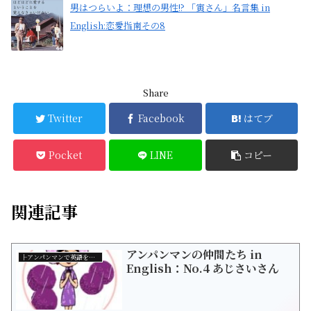
男はつらいよ：理想の男性!? 「寅さん」名言集 in
English:恋愛指南その8
Share
Twitter
Facebook
はてブ
Pocket
LINE
コピー
関連記事
アンパンマンの仲間たち in
├アンパンマンで英語を学ぼう！
English：No.4 あじさいさん