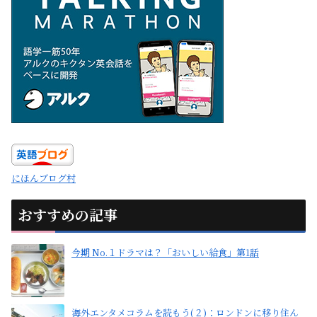
にほんブログ村
おすすめの記事
今期 No.１ドラマは？「おいしい給食」第1話
海外エンタメコラムを読もう(２)：ロンドンに移り住ん