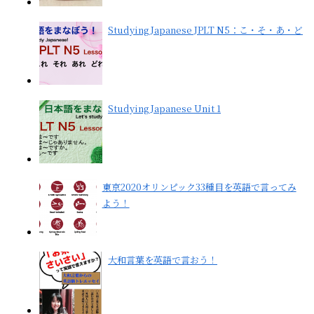
Studying Japanese JPLT N5：こ・そ・あ・ど
Studying Japanese Unit 1
東京2020オリンピック33種目を英語で言ってみ
よう！
大和言葉を英語で言おう！