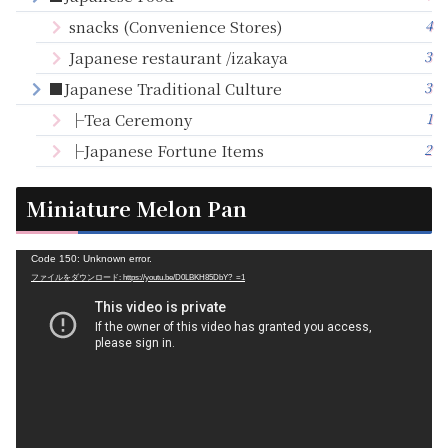
4
snacks (Convenience Stores)
3
Japanese restaurant /izakaya
3
■Japanese Traditional Culture
1
├Tea Ceremony
2
├Japanese Fortune Items
Miniature Melon Pan
動
Code 150: Unknown error.
ファイルをダウンロード: https://youtu.be/D0LBKH85DbY?_=1
画
プ
レ
ー
ヤ
ー