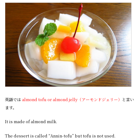
英語では
almond tofu or almond jelly（アーモンドジェリー）
と言い
ます。
It is made of almond milk.
The dessert is called “Annin-tofu” but tofu is not used.