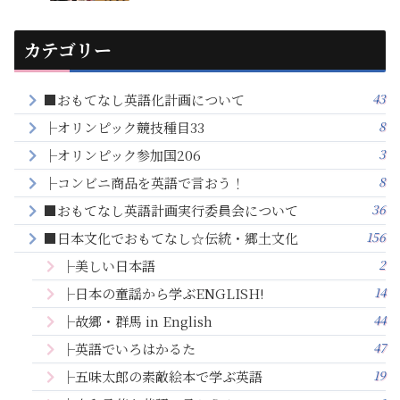
カテゴリー
43
■おもてなし英語化計画について
8
├オリンピック競技種目33
3
├オリンピック参加国206
8
├コンビニ商品を英語で言おう！
36
■おもてなし英語計画実行委員会について
156
■日本文化でおもてなし☆伝統・郷土文化
2
├美しい日本語
14
├日本の童謡から学ぶENGLISH!
44
├故郷・群馬 in English
47
├英語でいろはかるた
19
├五味太郎の素敵絵本で学ぶ英語