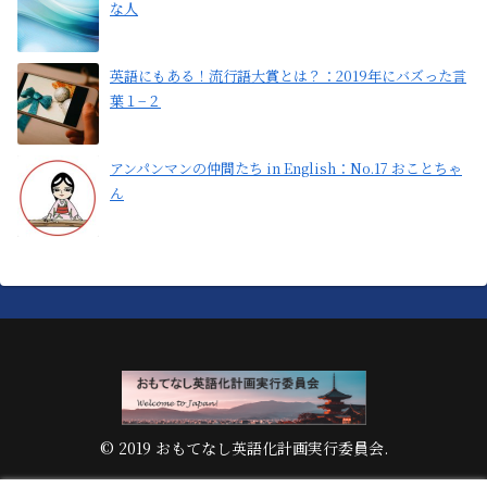
な人
英語にもある！流行語大賞とは？：2019年にバズった言
葉１−２
アンパンマンの仲間たち in English：No.17 おことちゃ
ん
© 2019 おもてなし英語化計画実行委員会.