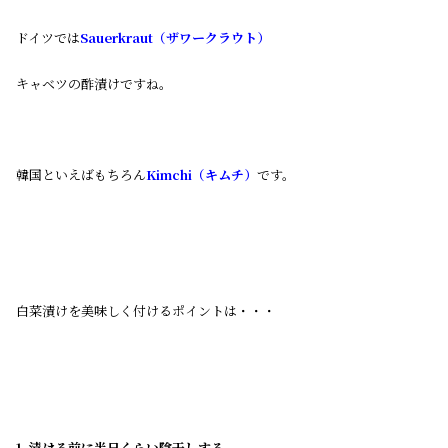
ドイツでは
Sauerkraut（ザワークラウト）
キャベツの酢漬けですね。
韓国といえばもちろん
Kimchi（キムチ）
です。
白菜漬けを美味しく付けるポイントは・・・
1. 漬ける前に半日くらい陰干しする。