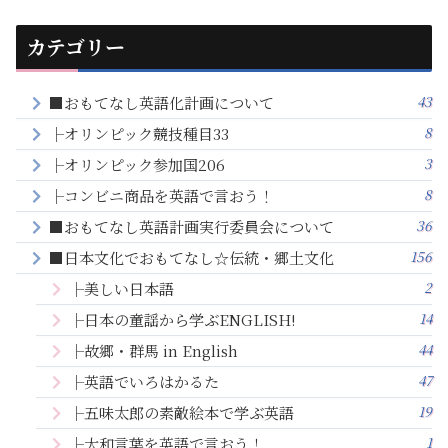
カテゴリー
43
■おもてなし英語化計画について
8
├オリンピック競技種目33
3
├オリンピック参加国206
8
├コンビニ商品を英語で言おう！
36
■おもてなし英語計画実行委員会について
156
■日本文化でおもてなし☆伝統・郷土文化
2
├美しい日本語
14
├日本の童謡から学ぶENGLISH!
44
├故郷・群馬 in English
47
├英語でいろはかるた
19
├五味太郎の素敵絵本で学ぶ英語
1
├大和言葉を英語で言おう！