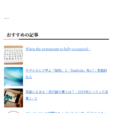
—–
おすすめの記事
When the restaurant is fully occupied…
サザエさんで学ぶ「昭和」と「English」No.7：家庭的
な人
英語にもある！流行語大賞とは？：2019年にバズった言
葉１−２