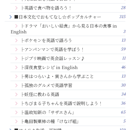
28
├英語で食べ物を語ろう！
315
■日本文化でおもてなし☆ポップカルチャー
├ドラマ「おいしい給食」から見る日本の食事 in
3
English
13
├ポケモンを英語で語ろう
59
├アンパンマンで英語を学ぼう！
11
├ジブリ映画で英会話レッスン♪
46
├深夜食堂レシピ in English
13
├男はつらいよ・寅さんから学ぶこと
30
├孤独のグルメで英語学習
34
├妖怪に教わる英語
36
├ちびまる子ちゃんを英語で説明しよう！
65
├温故知新の「サザエさん」
5
├亀田製菓柿の種「けなげ組」
159