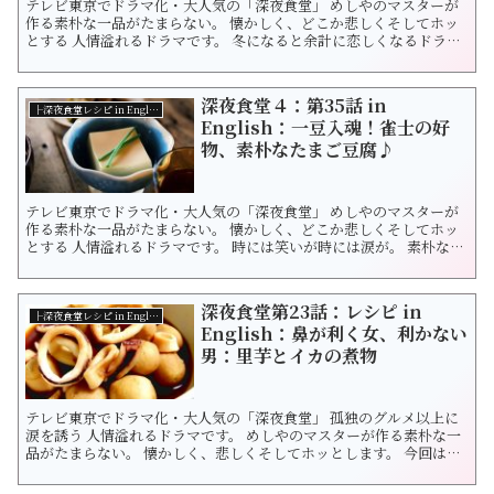
テレビ東京でドラマ化・大人気の「深夜食堂」 めしやのマスターが
作る素朴な一品がたまらない。 懐かしく、どこか悲しくそしてホッ
とする 人情溢れるドラマです。 冬になると余計に恋しくなるドラマ
ですよね。 時には笑いが時には涙が。 素朴な料理には人々の人生が
詰まっています。 今回は「白菜と豚バラの一人鍋」です。 ...
深夜食堂４：第35話 in
├深夜食堂レシピ in English
English：一豆入魂！雀士の好
物、素朴なたまご豆腐♪
テレビ東京でドラマ化・大人気の「深夜食堂」 めしやのマスターが
作る素朴な一品がたまらない。 懐かしく、どこか悲しくそしてホッ
とする 人情溢れるドラマです。 時には笑いが時には涙が。 素朴な料
理には人々の人生が詰まっています。 今回は「たまご豆腐」 見た後
に食べ方を真似して人も多いのでは？ 雀士の...
深夜食堂第23話：レシピ in
├深夜食堂レシピ in English
English：鼻が利く女、利かない
男：里芋とイカの煮物
テレビ東京でドラマ化・大人気の「深夜食堂」 孤独のグルメ以上に
涙を誘う 人情溢れるドラマです。 めしやのマスターが作る素朴な一
品がたまらない。 懐かしく、悲しくそしてホッとします。 今回は興
信所勤めの男前女子の里見けいが 匂いにつられて注文した「里芋と
イカの煮物」です。 里芋を甘くほっくり美味しく煮る...