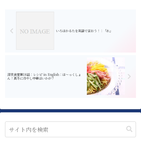
いろはかるたを英語で言おう！：「れ」
深夜食堂第18話：レシピ in English：は〜っくしょ
ん！真冬に冷やし中華はいかが？