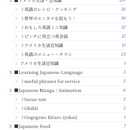
■アメリカ生活・豆知識
26
├英語のレシピ・クッキング
50
├世界のエンタメを読もう！
32
├おもしろ英語ミニ知識
12
├ピンチに役立つ英会話
13
├アメリカ生活豆知識
23
├英語のメニュー・チラシ
1
アメリカ生活豆知識
5
■Learning Japanese Language
5
├useful phrases for service
6
■Japanese Manga / Animation
2
├Sazae-san
2
├Ghibli
1
├Gegegeno Kitaro (yokai)
7
■Japanese Food