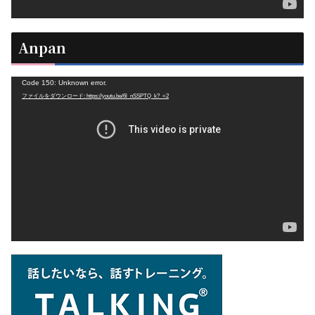
Anpan
動
Code 150: Unknown error.
ファイルをダウンロード: https://youtu.be/6l_nSSPTQ_k?_=2
画
プ
レ
ー
ヤ
ー