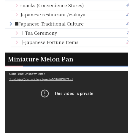
4
snacks (Convenience Stores)
3
Japanese restaurant /izakaya
3
■Japanese Traditional Culture
1
├Tea Ceremony
2
├Japanese Fortune Items
Miniature Melon Pan
動
Code 150: Unknown error.
ファイルをダウンロード: https://youtu.be/D0LBKH85DbY?_=1
画
プ
レ
ー
ヤ
ー