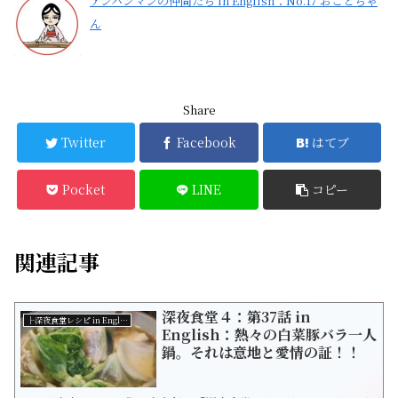
アンパンマンの仲間たち in English：No.17 おことちゃ
ん
Share
Twitter
Facebook
はてブ
Pocket
LINE
コピー
関連記事
深夜食堂４：第37話 in
├深夜食堂レシピ in English
English：熱々の白菜豚バラ一人
鍋。それは意地と愛情の証！！