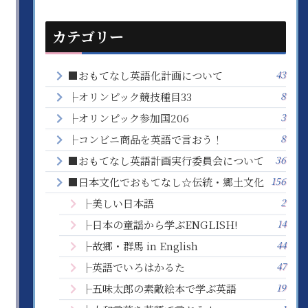
カテゴリー
43
■おもてなし英語化計画について
8
├オリンピック競技種目33
3
├オリンピック参加国206
8
├コンビニ商品を英語で言おう！
36
■おもてなし英語計画実行委員会について
156
■日本文化でおもてなし☆伝統・郷土文化
2
├美しい日本語
14
├日本の童謡から学ぶENGLISH!
44
├故郷・群馬 in English
47
├英語でいろはかるた
19
├五味太郎の素敵絵本で学ぶ英語