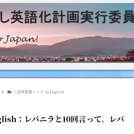
├深夜食堂レシピ in English
glish：レバニラと10回言って。レバ