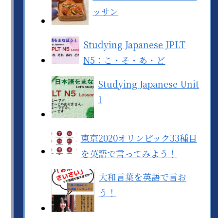
ッサン
Studying Japanese JPLT
N5：こ・そ・あ・ど
Studying Japanese Unit
1
東京2020オリンピック33種目
を英語で言ってみよう！
大和言葉を英語で言お
う！