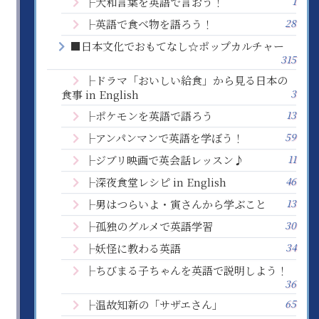
1
├大和言葉を英語で言おう！
28
├英語で食べ物を語ろう！
■日本文化でおもてなし☆ポップカルチャー
315
├ドラマ「おいしい給食」から見る日本の
3
食事 in English
13
├ポケモンを英語で語ろう
59
├アンパンマンで英語を学ぼう！
11
├ジブリ映画で英会話レッスン♪
46
├深夜食堂レシピ in English
13
├男はつらいよ・寅さんから学ぶこと
30
├孤独のグルメで英語学習
34
├妖怪に教わる英語
├ちびまる子ちゃんを英語で説明しよう！
36
65
├温故知新の「サザエさん」