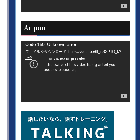
ヤ
ー
Anpan
動
Code 150: Unknown error.
ファイルをダウンロード: https://youtu.be/6l_nSSPTQ_k?
画
_=2
プ
レ
ー
ヤ
ー