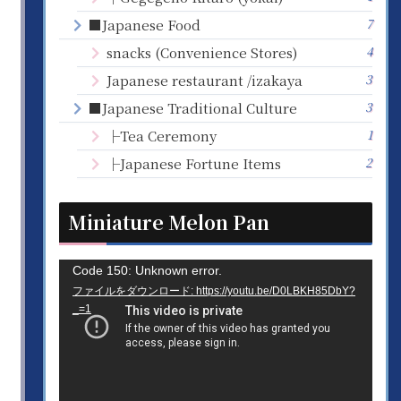
7
■Japanese Food
4
snacks (Convenience Stores)
3
Japanese restaurant /izakaya
3
■Japanese Traditional Culture
1
├Tea Ceremony
2
├Japanese Fortune Items
Miniature Melon Pan
動
Code 150: Unknown error.
ファイルをダウンロード: https://youtu.be/D0LBKH85DbY?
画
_=1
プ
レ
ー