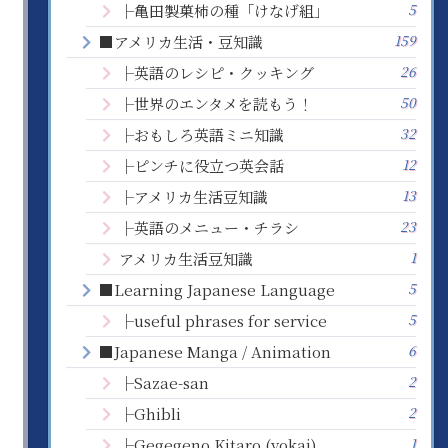
5
├亀田製菓柿の種「けなげ組」
159
■アメリカ生活・豆知識
26
├英語のレシピ・クッキング
50
├世界のエンタメを読もう！
32
├おもしろ英語ミニ知識
12
├ピンチに役立つ英会話
13
├アメリカ生活豆知識
23
├英語のメニュー・チラシ
1
アメリカ生活豆知識
5
■Learning Japanese Language
5
├useful phrases for service
6
■Japanese Manga / Animation
2
├Sazae-san
2
├Ghibli
1
├Gegegeno Kitaro (yokai)