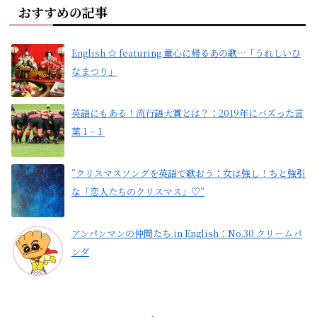
おすすめの記事
English ☆ featuring 童心に帰るあの歌…「うれしいひ
なまつり」
英語にもある！流行語大賞とは？：2019年にバズった言
葉１−１
”クリスマスソングを英語で歌おう：女は強し！ちと強引
な「恋人たちのクリスマス」♡”
アンパンマンの仲間たち in English：No.30 クリームパ
ンダ