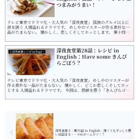
つまみがうまい！
テレビ東京でドラマ化・大人気の「深夜食堂」 孤独のグルメ以上に
涙を誘う 人情溢れるドラマです。 めしやのマスターが作る素朴な一
品がたまらない。 懐かしく、悲しくそしてホッとします。 第十四話
では缶詰料理の注文殺到します。 マスターの腕の見せ所ですね。 1.
まずは、「さんまの蒲焼丼」 蒲焼とは魚を開いて骨をとり、串焼き
にす...
深夜食堂第28話：レシピ in
├深夜食堂レシピ in English
English：Have some きんぴ
らごぼう？
テレビ東京でドラマ化・大人気の「深夜食堂」 めしやのマスターが
作る素朴な一品がたまらない。 懐かしく、どこか悲しくそしてホッ
とする 人情溢れるドラマです。 今回は、恩師を思う「きんぴらゴボ
ウ」です。 みなさんにも心に残る「恩師」はいらっしゃいますか。
ヤクザのゲンちゃんがめしやに入ると ...
深夜食堂４：第39話 in English：薄くてもずっしり思
い出詰まる・・それがハムカツ！？