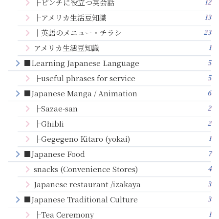
12
├ピンチに役立つ英会話
13
├アメリカ生活豆知識
23
├英語のメニュー・チラシ
1
アメリカ生活豆知識
5
■Learning Japanese Language
5
├useful phrases for service
6
■Japanese Manga / Animation
2
├Sazae-san
2
├Ghibli
1
├Gegegeno Kitaro (yokai)
7
■Japanese Food
4
snacks (Convenience Stores)
3
Japanese restaurant /izakaya
3
■Japanese Traditional Culture
1
├Tea Ceremony