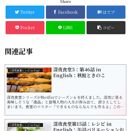
Share
Twitter
Facebook
はてブ
Pocket
LINE
コピー
関連記事
深夜食堂5：第46話 in
├深夜食堂レシピ in English
English：秋鮭ときのこ
深夜食堂シリーズがNetflixでシーズン６を終えました。深夜に見る
美味しそうな「逸品」と登場人物の人生が滲み出て、涙さえしてし
まいます。食堂のマスター「できるものならなんでも作るよ」この
言葉にホッとしますね。 飯テロなどとも言われて久しいこのドラ
マ。この美味しい「飯」を英語で表現したらどうなるでしょう。深
夜食堂は Tokyo Storiesが英題です。さて、今回の逸品は？ 深夜
深夜食堂第15話：レシピ in
食堂５・5...
├深夜食堂レシピ in English
English：缶詰バリエーションお