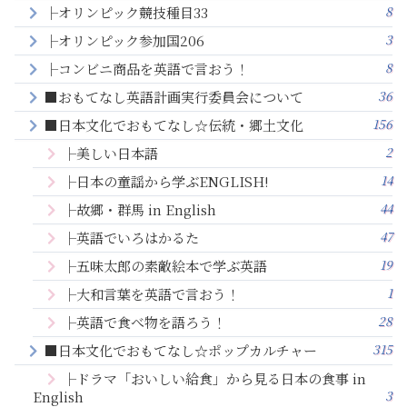
8
├オリンピック競技種目33
3
├オリンピック参加国206
8
├コンビニ商品を英語で言おう！
36
■おもてなし英語計画実行委員会について
156
■日本文化でおもてなし☆伝統・郷土文化
2
├美しい日本語
14
├日本の童謡から学ぶENGLISH!
44
├故郷・群馬 in English
47
├英語でいろはかるた
19
├五味太郎の素敵絵本で学ぶ英語
1
├大和言葉を英語で言おう！
28
├英語で食べ物を語ろう！
315
■日本文化でおもてなし☆ポップカルチャー
├ドラマ「おいしい給食」から見る日本の食事 in
3
English