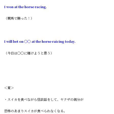
I won at the horse racing.
（競馬で勝った！）
I will bet on 〇〇 at the horse raicing today.
（今日は〇〇に賭けようと思う）
＜夏＞
・スイカを食べながら怪談話をして、ヤクザの親分が
恐怖のあまりスイカが食べられなくなる。