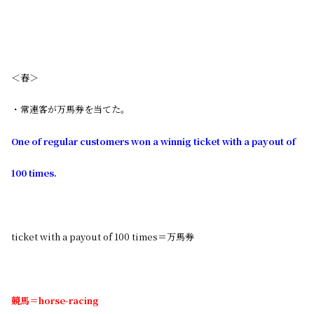
＜春＞
・常連客が万馬券を当てた。
One of regular customers won a winnig ticket with a payout of
100 times.
ticket with a payout of 100 times＝万馬券
競馬＝horse-racing