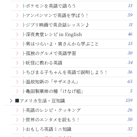
13
├ポケモンを英語で語ろう
59
├アンパンマンで英語を学ぼう！
11
├ジブリ映画で英会話レッスン♪
46
├深夜食堂レシピ in English
13
├男はつらいよ・寅さんから学ぶこと
30
├孤独のグルメで英語学習
34
├妖怪に教わる英語
36
├ちびまる子ちゃんを英語で説明しよう！
65
├温故知新の「サザエさん」
5
├亀田製菓柿の種「けなげ組」
159
■アメリカ生活・豆知識
26
├英語のレシピ・クッキング
50
├世界のエンタメを読もう！
32
├おもしろ英語ミニ知識