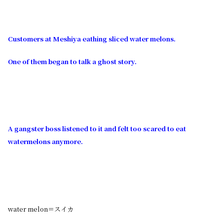
Customers at Meshiya eathing sliced water melons.
One of them began to talk a ghost story.
A gangster boss listened to it and felt too scared to eat
watermelons anymore.
water melon＝スイカ