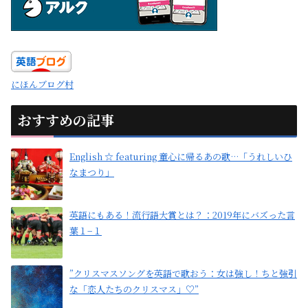
にほんブログ村
おすすめの記事
English ☆ featuring 童心に帰るあの歌…「うれしいひ
なまつり」
英語にもある！流行語大賞とは？：2019年にバズった言
葉１−１
”クリスマスソングを英語で歌おう：女は強し！ちと強引
な「恋人たちのクリスマス」♡”