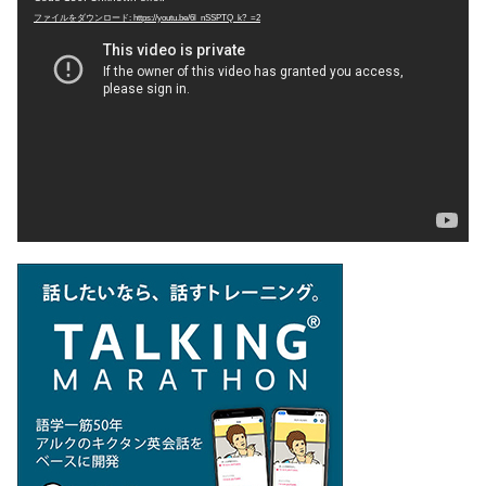
ファイルをダウンロード: https://youtu.be/6l_nSSPTQ_k?_=2
画
プ
レ
ー
ヤ
ー