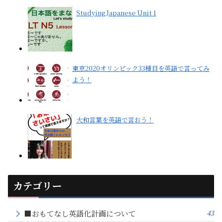
Studying Japanese Unit 1
東京2020オリンピック33種目を英語で言ってみ
よう！
大和言葉を英語で言おう！
カテゴリー
43
■おもてなし英語化計画について