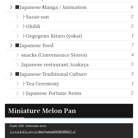
6
■Japanese Manga / Animation
2
├Sazae-san
2
├Ghibli
1
├Gegegeno Kitaro (yokai)
7
■Japanese Food
4
snacks (Convenience Stores)
3
Japanese restaurant /izakaya
3
■Japanese Traditional Culture
1
├Tea Ceremony
2
├Japanese Fortune Items
Miniature Melon Pan
動
Code 150: Unknown error.
ファイルをダウンロード: https://youtu.be/D0LBKH85DbY?_=1
画