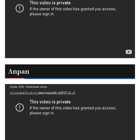
プ
レ
ー
ヤ
ー
Anpan
動
Code 150: Unknown error.
ファイルをダウンロード: https://youtu.be/6l_nSSPTQ_k?_=2
画
プ
レ
ー
ヤ
ー