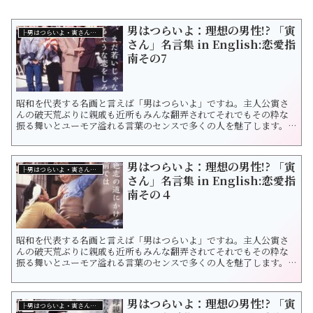
男はつらいよ：理想の男性!? 「寅
├男はつらいよ・寅さんから学ぶこと
さん」名言集 in English:恋愛指
南その7
昭和を代表する名画と言えば「男はつらいよ」ですね。主人公寅さ
んの破天荒ぶりに親戚も近所もみんな翻弄されてそれでもその粋な
振る舞いとユーモア溢れる言葉のセンスで多くの人を魅了します。
男はつらいよ＝ What is a guy to do in a world like this? 文字通り
に言えば「It is hard to live as a guy.」ですね。右も見ても左を見
てもな...
男はつらいよ：理想の男性!? 「寅
├男はつらいよ・寅さんから学ぶこと
さん」名言集 in English:恋愛指
南その４
昭和を代表する名画と言えば「男はつらいよ」ですね。主人公寅さ
んの破天荒ぶりに親戚も近所もみんな翻弄されてそれでもその粋な
振る舞いとユーモア溢れる言葉のセンスで多くの人を魅了します。
男はつらいよ＝ What is a guy to do in a world like this? 文字通り
に言えば「It is hard to live as a guy.」ですね。 右も見ても左を...
男はつらいよ：理想の男性!? 「寅
├男はつらいよ・寅さんから学ぶこと