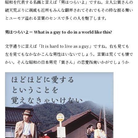
昭和を代表する名画と言えば「男はつらいよ」ですね。主人公寅さんの
破天荒ぶりに親戚も近所もみんな翻弄されてそれでもその粋な振る舞い
とユーモア溢れる言葉のセンスで多くの人を魅了します。
男はつらいよ＝
What is a guy to do in a world like this?
文字通りに言えば「It is hard to live as a guy.」ですね。右も見ても
左を見てもなかなかこんな男性はいないでしょう。言葉は荒くても懐で
かい。そんな昭和の日本男児「寅さん」の恋愛指南いかがでしょうか