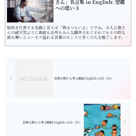
さん」名言集 in English: 望郷
への思い３
昭和を代表する名画と言えば「男はつらいよ」ですね。主人公寅さ
んの破天荒ぶりに親戚も近所もみんな翻弄されてそれでもその粋な
振る舞いとユーモア溢れる言葉のセンスで多くの人を魅了します。
男はつらいよ＝ What is a guy to do in a world like this? 文字通り
に言えば「It is hard to live as a guy.」ですね。右も見...
五味太郎から学ぶ動詞 English verb（14）
五味太郎から学ぶ動詞 English verb（15）