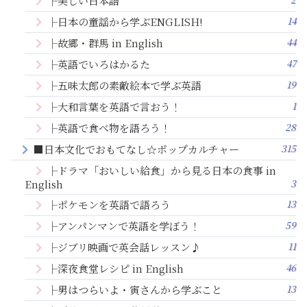
├美しい日本語
14
├日本の童謡から学ぶENGLISH!
44
├故郷・群馬 in English
47
├英語でいろはかるた
19
├五味太郎の素敵絵本で学ぶ英語
1
├大和言葉を英語で言おう！
28
├英語で食べ物を語ろう！
315
■日本文化でおもてなし☆ポップカルチャー
├ドラマ「おいしい給食」から見る日本の食事 in
3
English
13
├ポケモンを英語で語ろう
59
├アンパンマンで英語を学ぼう！
11
├ジブリ映画で英会話レッスン♪
46
├深夜食堂レシピ in English
13
├男はつらいよ・寅さんから学ぶこと