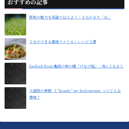
おすすめの記事
群馬の魅力を英語で伝えよう：上毛かるた「お」
５分でできる簡単アメリカンレシピ３選
English from 亀田の柿の種「けなげ組」：No.２なると
大掃除の季節…I “kondo” my belongings. ってどんな
意味？