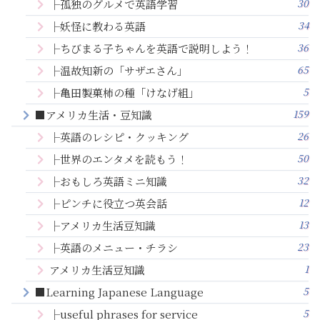
30
├孤独のグルメで英語学習
34
├妖怪に教わる英語
36
├ちびまる子ちゃんを英語で説明しよう！
65
├温故知新の「サザエさん」
5
├亀田製菓柿の種「けなげ組」
159
■アメリカ生活・豆知識
26
├英語のレシピ・クッキング
50
├世界のエンタメを読もう！
32
├おもしろ英語ミニ知識
12
├ピンチに役立つ英会話
13
├アメリカ生活豆知識
23
├英語のメニュー・チラシ
1
アメリカ生活豆知識
5
■Learning Japanese Language
5
├useful phrases for service