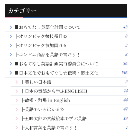
カテゴリー
43
■おもてなし英語化計画について
8
├オリンピック競技種目33
3
├オリンピック参加国206
8
├コンビニ商品を英語で言おう！
36
■おもてなし英語計画実行委員会について
156
■日本文化でおもてなし☆伝統・郷土文化
2
├美しい日本語
14
├日本の童謡から学ぶENGLISH!
44
├故郷・群馬 in English
47
├英語でいろはかるた
19
├五味太郎の素敵絵本で学ぶ英語
1
├大和言葉を英語で言おう！