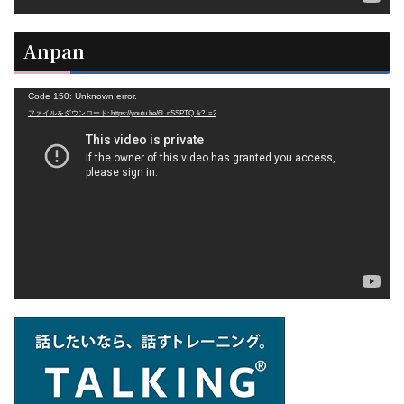
Anpan
動
Code 150: Unknown error.
ファイルをダウンロード: https://youtu.be/6l_nSSPTQ_k?_=2
画
プ
レ
ー
ヤ
ー