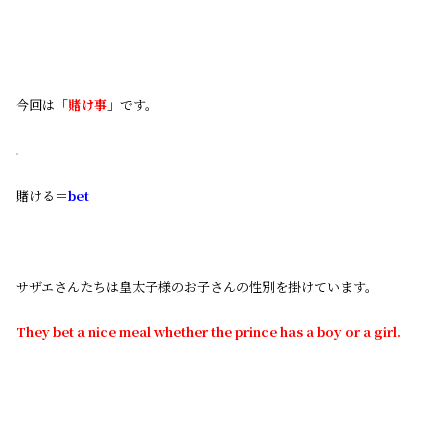
今回は「
賭け事
」です。
賭ける＝
bet
サザエさんたちは皇太子様のお子さんの性別を掛けています。
They bet a nice meal whether the prince has a boy or a girl.