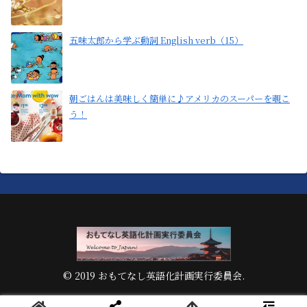
五味太郎から学ぶ動詞 English verb（15）
朝ごはんは美味しく簡単に♪アメリカのスーパーを覗こ
う！
© 2019 おもてなし英語化計画実行委員会.