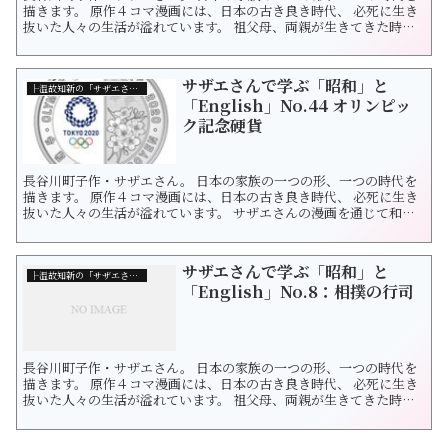
描きます。 原作４コマ漫画には、日本の古き良き時代、 必死に生き
抜いた人々の生活が溢れています。 祖父母、両親が生きてきた時代
をたどりつつ 未来の日本を想像したくなりました。 サザエさんの漫
画を通じて和洋を探求します。 今回は「盆栽」です。 盆栽は世界中
で愛されています。 盆という小さな空間の中に、一つの自然美を表
サザエさんで学ぶ「昭和」と
現する。...
├温故知新の「サザエさん」
「English」No.44 オリンピッ
ク記念硬貨
長谷川町子作・サザエさん。 日本の家族の一つの形、一つの時代を
描きます。 原作４コマ漫画には、日本の古き良き時代、 必死に生き
抜いた人々の生活が溢れています。 サザエさんの漫画を通じて和洋
を探求しましょう。 1964年昭和39年は東京オリンピックでした。
サザエさんで学ぶ「昭和」と
├温故知新の「サザエさん」
「English」No.8：相撲の行司
長谷川町子作・サザエさん。 日本の家族の一つの形、一つの時代を
描きます。 原作４コマ漫画には、日本の古き良き時代、 必死に生き
抜いた人々の生活が溢れています。 祖父母、両親が生きてきた時代
をたどりつつ 未来の日本を想像したくなりました。 サザエさんの漫
画を通じて和洋を探求します。 今回は「相撲の行司」です。 相撲＝
sumo wrestling（スモーレスリング）です。 では、行司は？...