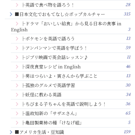
28
├英語で食べ物を語ろう！
315
■日本文化でおもてなし☆ポップカルチャー
├ドラマ「おいしい給食」から見る日本の食事 in
3
English
13
├ポケモンを英語で語ろう
59
├アンパンマンで英語を学ぼう！
11
├ジブリ映画で英会話レッスン♪
46
├深夜食堂レシピ in English
13
├男はつらいよ・寅さんから学ぶこと
30
├孤独のグルメで英語学習
34
├妖怪に教わる英語
36
├ちびまる子ちゃんを英語で説明しよう！
65
├温故知新の「サザエさん」
5
├亀田製菓柿の種「けなげ組」
159
■アメリカ生活・豆知識