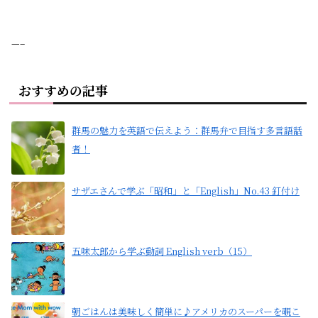
—–
おすすめの記事
群馬の魅力を英語で伝えよう：群馬弁で目指す多言語話
者！
サザエさんで学ぶ「昭和」と「English」No.43 釘付け
五味太郎から学ぶ動詞 English verb（15）
朝ごはんは美味しく簡単に♪アメリカのスーパーを覗こ