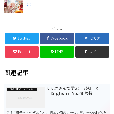
う！
Share
Twitter
Facebook
はてブ
Pocket
LINE
コピー
関連記事
サザエさんで学ぶ「昭和」と
├温故知新の「サザエさん」
「English」No.38 盆栽
長谷川町子作・サザエさん。 日本の家族の一つの形、一つの時代を