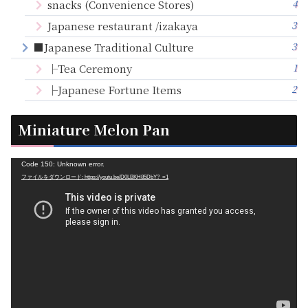
4
snacks (Convenience Stores)
3
Japanese restaurant /izakaya
3
■Japanese Traditional Culture
1
├Tea Ceremony
2
├Japanese Fortune Items
Miniature Melon Pan
動
Code 150: Unknown error.
ファイルをダウンロード: https://youtu.be/D0LBKH85DbY?_=1
画
プ
レ
ー
ヤ
ー