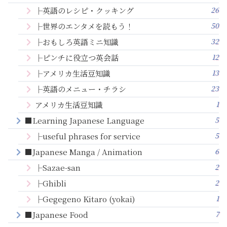
26
├英語のレシピ・クッキング
50
├世界のエンタメを読もう！
32
├おもしろ英語ミニ知識
12
├ピンチに役立つ英会話
13
├アメリカ生活豆知識
23
├英語のメニュー・チラシ
1
アメリカ生活豆知識
5
■Learning Japanese Language
5
├useful phrases for service
6
■Japanese Manga / Animation
2
├Sazae-san
2
├Ghibli
1
├Gegegeno Kitaro (yokai)
7
■Japanese Food