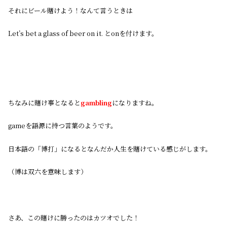
それにビール賭けよう！なんて言うときは
Let’s bet a glass of beer on it. とonを付けます。
ちなみに賭け事となると
gambling
になりますね。
gameを語源に持つ言葉のようです。
日本語の「博打」になるとなんだか人生を賭けている感じがします。
（博は双六を意味します）
さあ、この賭けに勝ったのはカツオでした！