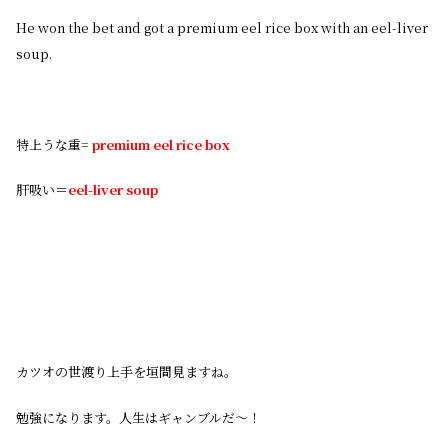
He won the bet and got a premium eel rice box with an eel-liver
soup.
特上うな重=
premium eel rice box
肝吸い＝
eel-liver soup
カツオの世渡り上手を垣間見ますね。
勉強になります。人生はギャンブルだ〜！