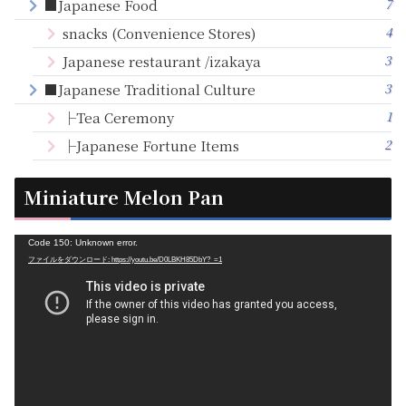
7
■Japanese Food
4
snacks (Convenience Stores)
3
Japanese restaurant /izakaya
3
■Japanese Traditional Culture
1
├Tea Ceremony
2
├Japanese Fortune Items
Miniature Melon Pan
動
Code 150: Unknown error.
ファイルをダウンロード: https://youtu.be/D0LBKH85DbY?_=1
画
プ
レ
ー
ヤ
ー