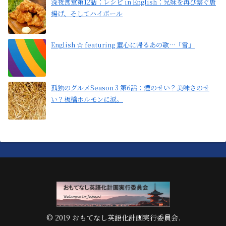
深夜食堂第12話：レシピ in English：兄妹を再び繋ぐ唐
揚げ、そしてハイボール
English ☆ featuring 童心に帰るあの歌…「雪」
孤独のグルメSeason 3 第6話：煙のせい？美味さのせ
い？板橋ホルモンに涙。
© 2019 おもてなし英語化計画実行委員会.