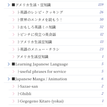
159
■アメリカ生活・豆知識
26
├英語のレシピ・クッキング
50
├世界のエンタメを読もう！
32
├おもしろ英語ミニ知識
12
├ピンチに役立つ英会話
13
├アメリカ生活豆知識
23
├英語のメニュー・チラシ
1
アメリカ生活豆知識
5
■Learning Japanese Language
5
├useful phrases for service
6
■Japanese Manga / Animation
2
├Sazae-san
2
├Ghibli
1
├Gegegeno Kitaro (yokai)