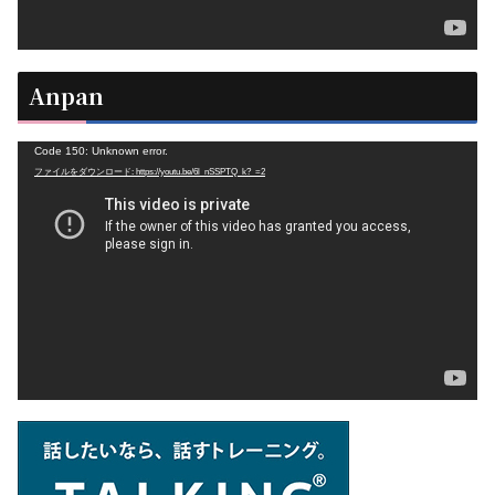
Anpan
動
Code 150: Unknown error.
ファイルをダウンロード: https://youtu.be/6l_nSSPTQ_k?_=2
画
プ
レ
ー
ヤ
ー