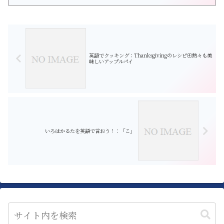
画を通じて和洋を探求します。 今回は、飲みニュケーションは大
切！ 「乾杯」です。 居酒屋で袖すり合う人たちと乾杯！ 見知らぬ人
だから...
英語でクッキング：Thanksgivingのレシピ④熱々も美
味しいアップルパイ
いろはかるたを英語で言おう！：「こ」