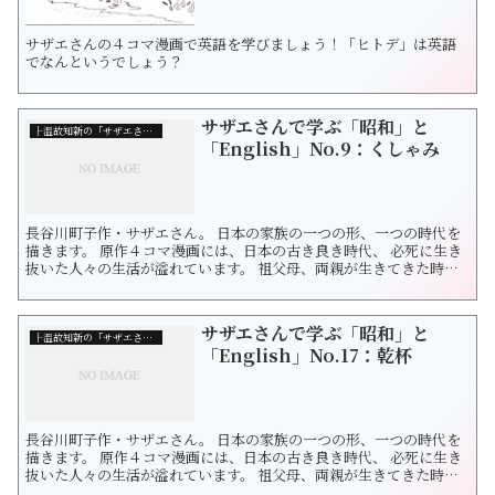
サザエさんの４コマ漫画で英語を学びましょう！「ヒトデ」は英語
でなんというでしょう？
サザエさんで学ぶ「昭和」と
├温故知新の「サザエさん」
「English」No.9：くしゃみ
長谷川町子作・サザエさん。 日本の家族の一つの形、一つの時代を
描きます。 原作４コマ漫画には、日本の古き良き時代、 必死に生き
抜いた人々の生活が溢れています。 祖父母、両親が生きてきた時代
をたどりつつ 未来の日本を想像したくなりました。 サザエさんの漫
画を通じて和洋を探求します。 今回は「くしゃみ」です。 くしゃみ
＝sneeze（スニーズ） くしゃみの擬声語は「ハックション」で...
サザエさんで学ぶ「昭和」と
├温故知新の「サザエさん」
「English」No.17：乾杯
長谷川町子作・サザエさん。 日本の家族の一つの形、一つの時代を
描きます。 原作４コマ漫画には、日本の古き良き時代、 必死に生き
抜いた人々の生活が溢れています。 祖父母、両親が生きてきた時代
をたどりつつ 未来の日本を想像したくなりました。 サザエさんの漫