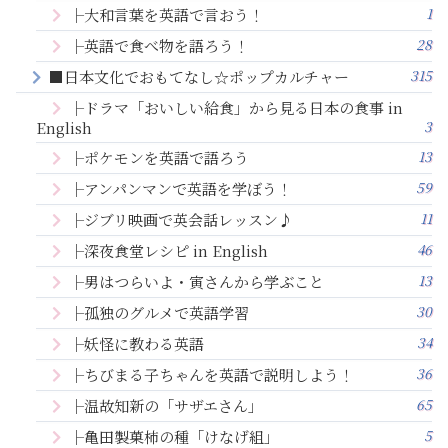
1
├大和言葉を英語で言おう！
28
├英語で食べ物を語ろう！
315
■日本文化でおもてなし☆ポップカルチャー
├ドラマ「おいしい給食」から見る日本の食事 in
3
English
13
├ポケモンを英語で語ろう
59
├アンパンマンで英語を学ぼう！
11
├ジブリ映画で英会話レッスン♪
46
├深夜食堂レシピ in English
13
├男はつらいよ・寅さんから学ぶこと
30
├孤独のグルメで英語学習
34
├妖怪に教わる英語
36
├ちびまる子ちゃんを英語で説明しよう！
65
├温故知新の「サザエさん」
5
├亀田製菓柿の種「けなげ組」