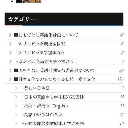
カテゴリー
43
■おもてなし英語化計画について
8
├オリンピック競技種目33
3
├オリンピック参加国206
8
├コンビニ商品を英語で言おう！
36
■おもてなし英語計画実行委員会について
156
■日本文化でおもてなし☆伝統・郷土文化
2
├美しい日本語
14
├日本の童謡から学ぶENGLISH!
44
├故郷・群馬 in English
47
├英語でいろはかるた
19
├五味太郎の素敵絵本で学ぶ英語