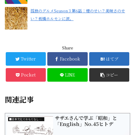
孤独のグルメSeason 3 第6話：煙のせい？美味さのせ
い？板橋ホルモンに涙。
Share
Twitter
Facebook
はてブ
Pocket
LINE
コピー
関連記事
サザエさんで学ぶ「昭和」と
■日本文化でおもてなし☆ポップカルチャー
「English」No.45ヒトデ