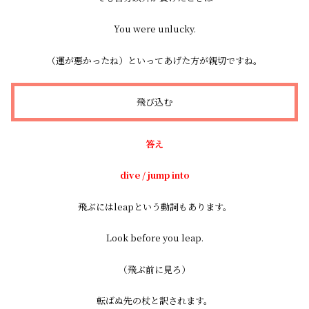
You were unlucky.
（運が悪かったね）といってあげた方が親切ですね。
飛び込む
答え
dive / jump into
飛ぶにはleapという動詞もあります。
Look before you leap.
（飛ぶ前に見ろ）
転ばぬ先の杖と訳されます。