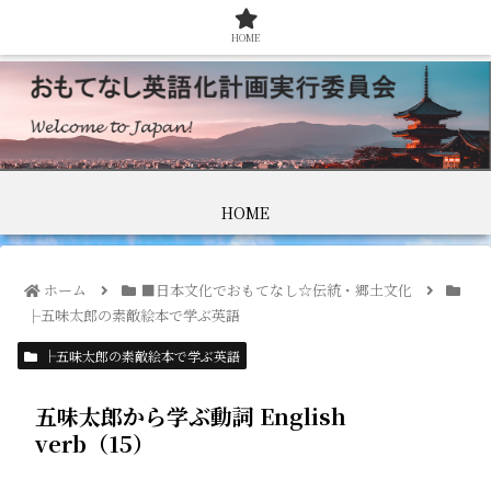
HOME
HOME
ホーム
■日本文化でおもてなし☆伝統・郷土文化
├五味太郎の素敵絵本で学ぶ英語
├五味太郎の素敵絵本で学ぶ英語
五味太郎から学ぶ動詞 English
verb（15）