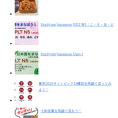
Studying Japanese JPLT N5：こ・そ・あ・ど
Studying Japanese Unit 1
東京2020オリンピック33種目を英語で言ってみ
よう！
大和言葉を英語で言おう！