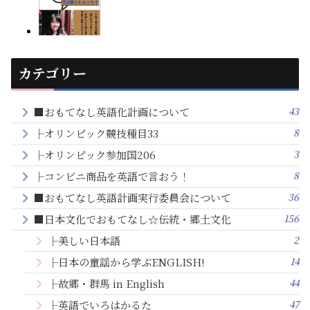
カテゴリー
43
■おもてなし英語化計画について
8
├オリンピック競技種目33
3
├オリンピック参加国206
8
├コンビニ商品を英語で言おう！
36
■おもてなし英語計画実行委員会について
156
■日本文化でおもてなし☆伝統・郷土文化
2
├美しい日本語
14
├日本の童謡から学ぶENGLISH!
44
├故郷・群馬 in English
47
├英語でいろはかるた