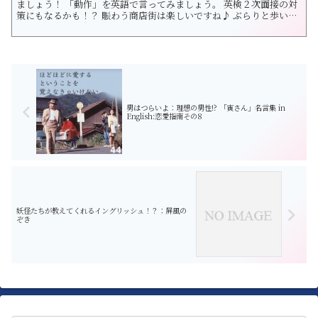
ましょう！ 「動作」を英語で言ってみましょう。 英検２次面接の対
策にもなるかも！？ 賑わう商店街は楽しいですね♪ ぶらりと歩いて
掘り出し物をゲットしましょう！ それでは英語で言ってみよう！ 1.
比べる 答え：compare（コンペア） compare は意外とわかりにく
い動詞です。 compare A wi...
男はつらいよ：理想の男性!? 「寅さん」名言集 in
English:恋愛指南その8
妖怪たちが教えてくれるイングリッシュ！？：屏風の
ぞき