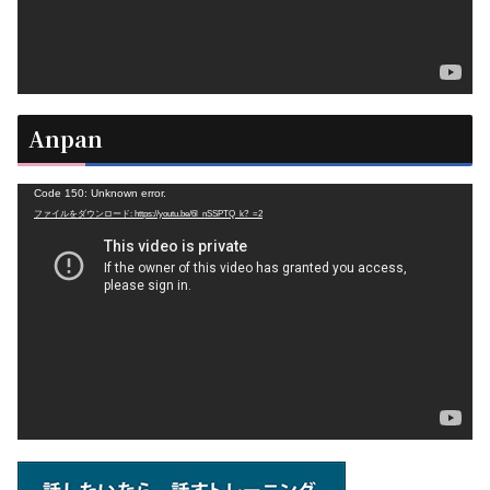
ー
Anpan
動
Code 150: Unknown error.
ファイルをダウンロード: https://youtu.be/6l_nSSPTQ_k?_=2
画
プ
レ
ー
ヤ
ー