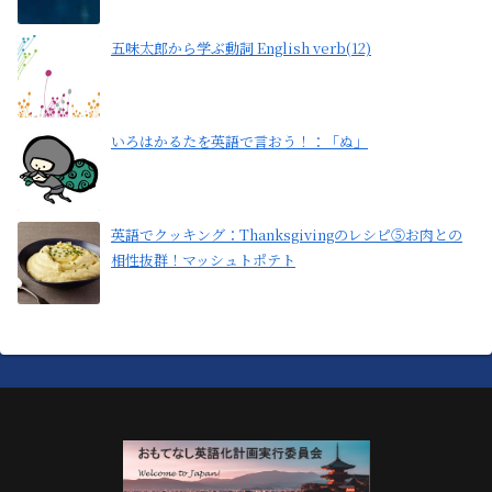
五味太郎から学ぶ動詞 English verb(12)
いろはかるたを英語で言おう！：「ぬ」
英語でクッキング：Thanksgivingのレシピ⑤お肉との
相性抜群！マッシュトポテト