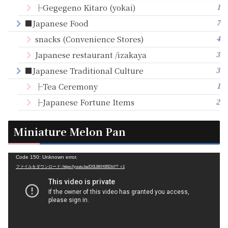
1
├Gegegeno Kitaro (yokai)
7
■Japanese Food
4
snacks (Convenience Stores)
3
Japanese restaurant /izakaya
3
■Japanese Traditional Culture
1
├Tea Ceremony
2
├Japanese Fortune Items
Miniature Melon Pan
動
Code 150: Unknown error.
ファイルをダウンロード: https://youtu.be/D0LBKH85DbY?_=1
画
プ
レ
ー
ヤ