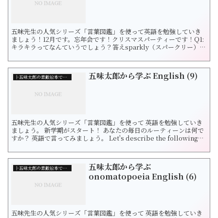
五味先生の人気シリーズ「言葉図鑑」を使って英語を勉強していき
ましょう！12月です。忘年会です！クリスマスパーティーです！Q1:
キラキラってなんていうでしょう？答えsparkly（スパークリー）光
が反射してあちこち明るく見えること。日差しが水面を照らして光
る様子。動詞はsparkleできらめく、生き生きするという意味になり
ます。Q2: チカチカって英語でなんていう？答えflickering（フリ
五味太郎から学ぶ English (9)
ッ...
├五味太郎の素敵絵本で学ぶ英語
五味先生の人気シリーズ「言葉図鑑」を使って 英語を勉強していき
ましょう。 新学期がスタート！ あなたの毎日のルーティーンは何で
すか？ 英語で言ってみましょう。 Let's describe the following
situation in English. おこす＝wake up A mother is waking up
her daughter. wake upは目が...
五味太郎から学ぶ
├五味太郎の素敵絵本で学ぶ英語
onomatopoeia English (6)
五味先生の人気シリーズ「言葉図鑑」を使って 英語を勉強していき