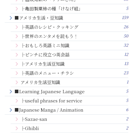
5
├亀田製菓柿の種「けなげ組」
159
■アメリカ生活・豆知識
26
├英語のレシピ・クッキング
50
├世界のエンタメを読もう！
32
├おもしろ英語ミニ知識
12
├ピンチに役立つ英会話
13
├アメリカ生活豆知識
23
├英語のメニュー・チラシ
1
アメリカ生活豆知識
5
■Learning Japanese Language
5
├useful phrases for service
6
■Japanese Manga / Animation
2
├Sazae-san
2
├Ghibli