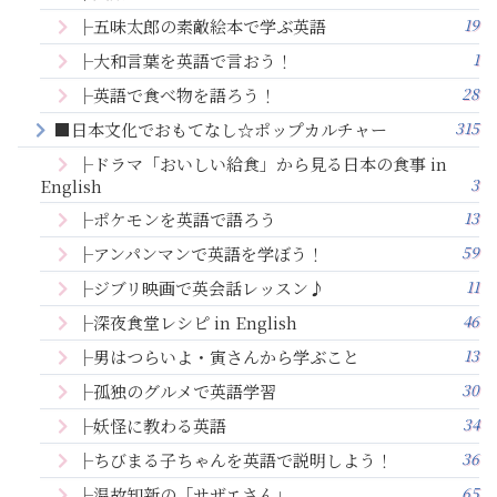
19
├五味太郎の素敵絵本で学ぶ英語
1
├大和言葉を英語で言おう！
28
├英語で食べ物を語ろう！
315
■日本文化でおもてなし☆ポップカルチャー
├ドラマ「おいしい給食」から見る日本の食事 in
3
English
13
├ポケモンを英語で語ろう
59
├アンパンマンで英語を学ぼう！
11
├ジブリ映画で英会話レッスン♪
46
├深夜食堂レシピ in English
13
├男はつらいよ・寅さんから学ぶこと
30
├孤独のグルメで英語学習
34
├妖怪に教わる英語
36
├ちびまる子ちゃんを英語で説明しよう！
65
├温故知新の「サザエさん」