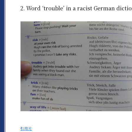
2. Word ‘trouble’ in a racist German dicti
引用元