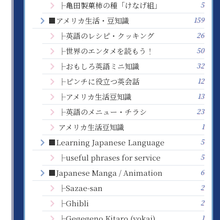
5
├亀田製菓柿の種「けなげ組」
159
■アメリカ生活・豆知識
26
├英語のレシピ・クッキング
50
├世界のエンタメを読もう！
32
├おもしろ英語ミニ知識
12
├ピンチに役立つ英会話
13
├アメリカ生活豆知識
23
├英語のメニュー・チラシ
1
アメリカ生活豆知識
5
■Learning Japanese Language
5
├useful phrases for service
6
■Japanese Manga / Animation
2
├Sazae-san
2
├Ghibli
1
├Gegegeno Kitaro (yokai)