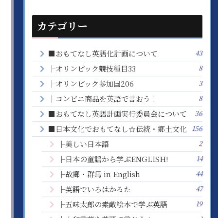
カテゴリー
43
■おもてなし英語化計画について
8
├オリンピック競技種目33
3
├オリンピック参加国206
8
├コンビニ商品を英語で言おう！
36
■おもてなし英語計画実行委員会について
156
■日本文化でおもてなし☆伝統・郷土文化
2
├美しい日本語
14
├日本の童謡から学ぶENGLISH!
44
├故郷・群馬 in English
47
├英語でいろはかるた
19
├五味太郎の素敵絵本で学ぶ英語