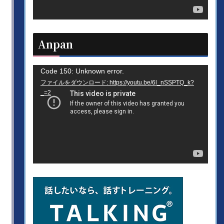
ヤ
ー
Anpan
動
Code 150: Unknown error.
ファイルをダウンロード: https://youtu.be/6l_nSSPTQ_k?
画
_=2
プ
レ
ー
ヤ
ー