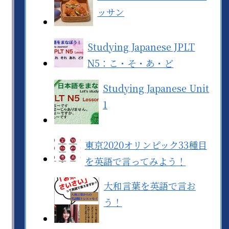
ッサン
Studying Japanese JPLT
N5：こ・そ・あ・ど
Studying Japanese Unit
1
東京2020オリンピック33種目
を英語で言ってみよう！
大和言葉を英語で言お
う！