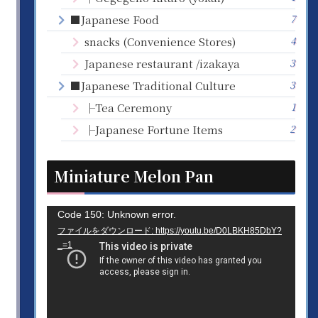
7
■Japanese Food
4
snacks (Convenience Stores)
3
Japanese restaurant /izakaya
3
■Japanese Traditional Culture
1
├Tea Ceremony
2
├Japanese Fortune Items
Miniature Melon Pan
動
Code 150: Unknown error.
ファイルをダウンロード: https://youtu.be/D0LBKH85DbY?
画
_=1
プ
レ
ー