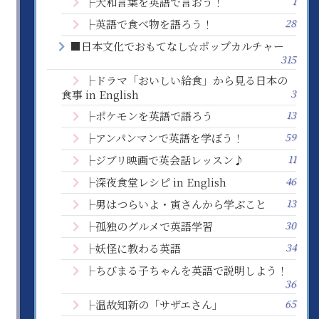
1
├大和言葉を英語で言おう！
28
├英語で食べ物を語ろう！
■日本文化でおもてなし☆ポップカルチャー
315
├ドラマ「おいしい給食」から見る日本の
3
食事 in English
13
├ポケモンを英語で語ろう
59
├アンパンマンで英語を学ぼう！
11
├ジブリ映画で英会話レッスン♪
46
├深夜食堂レシピ in English
13
├男はつらいよ・寅さんから学ぶこと
30
├孤独のグルメで英語学習
34
├妖怪に教わる英語
├ちびまる子ちゃんを英語で説明しよう！
36
65
├温故知新の「サザエさん」