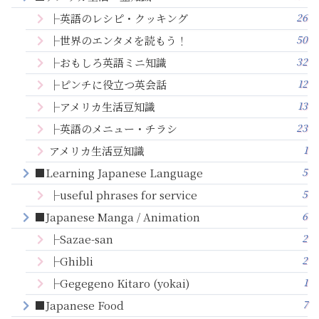
26
├英語のレシピ・クッキング
50
├世界のエンタメを読もう！
32
├おもしろ英語ミニ知識
12
├ピンチに役立つ英会話
13
├アメリカ生活豆知識
23
├英語のメニュー・チラシ
1
アメリカ生活豆知識
5
■Learning Japanese Language
5
├useful phrases for service
6
■Japanese Manga / Animation
2
├Sazae-san
2
├Ghibli
1
├Gegegeno Kitaro (yokai)
7
■Japanese Food