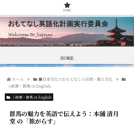
HOME
HOME
ホーム
■日本文化でおもてなし☆伝統・郷土文化
├故郷・群馬 in English
├故郷・群馬 in English
群馬の魅力を英語で伝えよう：本舗 清月
堂 の「旅がらす」