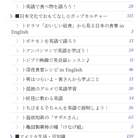
28
├英語で食べ物を語ろう！
315
■日本文化でおもてなし☆ポップカルチャー
├ドラマ「おいしい給食」から見る日本の食事 in
3
English
13
├ポケモンを英語で語ろう
59
├アンパンマンで英語を学ぼう！
11
├ジブリ映画で英会話レッスン♪
46
├深夜食堂レシピ in English
13
├男はつらいよ・寅さんから学ぶこと
30
├孤独のグルメで英語学習
34
├妖怪に教わる英語
36
├ちびまる子ちゃんを英語で説明しよう！
65
├温故知新の「サザエさん」
5
├亀田製菓柿の種「けなげ組」
159
■アメリカ生活・豆知識