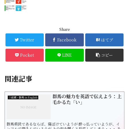
Share
Twitter
Facebook
はてブ
Pocket
LINE
コピー
関連記事
群馬の魅力を英語で伝えよう：上
├故郷・群馬 in English
毛かるた「い」
群馬県民であるならば、寝ぼけていようが 酔っ払っていようが、イ
ンフルで寝込んでいようが 上の句を聞くと反応してしまう・・・ そ