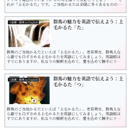
れが「上毛かるた」です。 ご当地かるたは全国に多々あるものの こ
こまで県民の記憶に深く根付いたかるたは 珍しいでしょう。 大会が
あれば命がけ、 優勝したらオリンピック金メダルに匹敵する英雄に
なれます。 本シリーズはそんな上毛かるたを世界へ！ （という気持
群馬の魅力を英語で伝えよう：上
ちで）英語...
├故郷・群馬 in English
毛かるた「た」
群馬のご当地かるたといえば「上毛かるた」。老若男女、群馬人な
ら誰でも口ずさめる上毛かるたを英語にしてみましょう。英語版は
すでにありますが、私なりの解釈を込めて、愛を込めて勝手にリニ
ューアルしています♪ 少しでも群馬を知っていただき、英語の勉強
になる機会になれば幸いです。それではいってみよう！ 上毛かるた
「た」 「た」＝滝は吹割 片品渓谷 （たきはふきわりかたしな...
群馬の魅力を英語で伝えよう：上
├故郷・群馬 in English
毛かるた「つ」
群馬のご当地かるたといえば「上毛かるた」。老若男女、群馬人な
ら誰でも口ずさめる上毛かるたを英語にしてみましょう。英語版は
すでにありますが、私なりの解釈を込めて、愛を込めて勝手にリニ
ューアルしています♪ 少しでも群馬を知っていただき、英語の勉強
になる機会になれば幸いです。それではいってみよう！ 上毛かるた