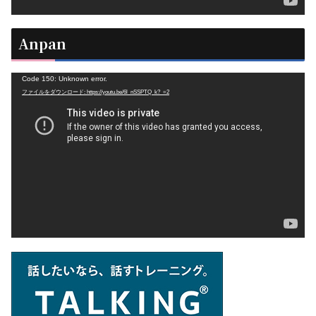
Anpan
動
Code 150: Unknown error.
ファイルをダウンロード: https://youtu.be/6l_nSSPTQ_k?_=2
画
プ
レ
ー
ヤ
ー