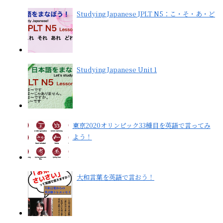
Studying Japanese JPLT N5：こ・そ・あ・ど
Studying Japanese Unit 1
東京2020オリンピック33種目を英語で言ってみ
よう！
大和言葉を英語で言おう！