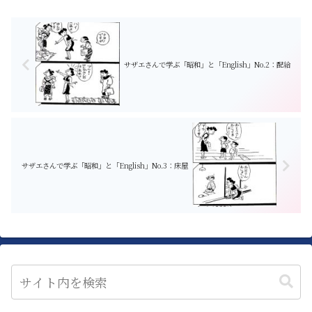
「つ」 （つるまうかたちのぐんまけん） Gunm...
サザエさんで学ぶ「昭和」と「English」No.2：配給
サザエさんで学ぶ「昭和」と「English」No.3：床屋