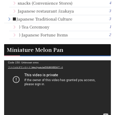
4
snacks (Convenience Stores)
3
Japanese restaurant /izakaya
3
■Japanese Traditional Culture
1
├Tea Ceremony
2
├Japanese Fortune Items
Miniature Melon Pan
動
Code 150: Unknown error.
ファイルをダウンロード: https://youtu.be/D0LBKH85DbY?_=1
画
プ
レ
ー
ヤ
ー