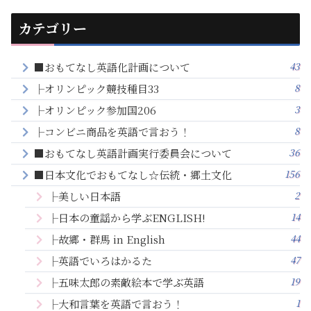
カテゴリー
43
■おもてなし英語化計画について
8
├オリンピック競技種目33
3
├オリンピック参加国206
8
├コンビニ商品を英語で言おう！
36
■おもてなし英語計画実行委員会について
156
■日本文化でおもてなし☆伝統・郷土文化
2
├美しい日本語
14
├日本の童謡から学ぶENGLISH!
44
├故郷・群馬 in English
47
├英語でいろはかるた
19
├五味太郎の素敵絵本で学ぶ英語
1
├大和言葉を英語で言おう！