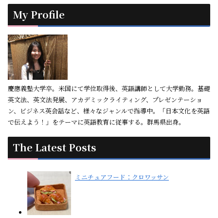
My Profile
慶應義塾大学卒。米国にて学位取得後、英語講師として大学勤務。基礎
英文法、英文法発展、アカデミックライティング、プレゼンテーショ
ン、ビジネス英会話など、様々なジャンルで指導中。「日本文化を英語
で伝えよう！」をテーマに英語教育に従事する。群馬県出身。
The Latest Posts
ミニチュアフード：クロワッサン