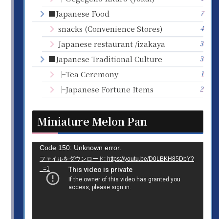
7
■Japanese Food
4
snacks (Convenience Stores)
3
Japanese restaurant /izakaya
3
■Japanese Traditional Culture
1
├Tea Ceremony
2
├Japanese Fortune Items
Miniature Melon Pan
動
Code 150: Unknown error.
ファイルをダウンロード: https://youtu.be/D0LBKH85DbY?
画
_=1
プ
レ
ー