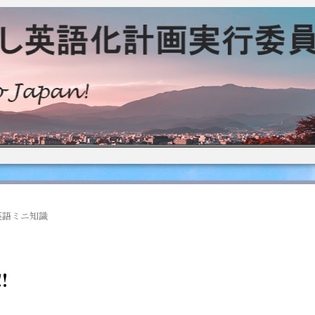
英語ミニ知識
!