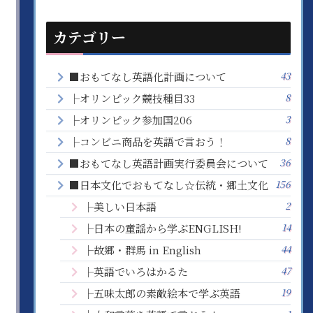
カテゴリー
43
■おもてなし英語化計画について
8
├オリンピック競技種目33
3
├オリンピック参加国206
8
├コンビニ商品を英語で言おう！
36
■おもてなし英語計画実行委員会について
156
■日本文化でおもてなし☆伝統・郷土文化
2
├美しい日本語
14
├日本の童謡から学ぶENGLISH!
44
├故郷・群馬 in English
47
├英語でいろはかるた
19
├五味太郎の素敵絵本で学ぶ英語