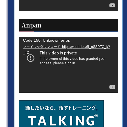
ヤ
ー
Anpan
動
Code 150: Unknown error.
ファイルをダウンロード: https://youtu.be/6l_nSSPTQ_k?
画
_=2
プ
レ
ー
ヤ
ー