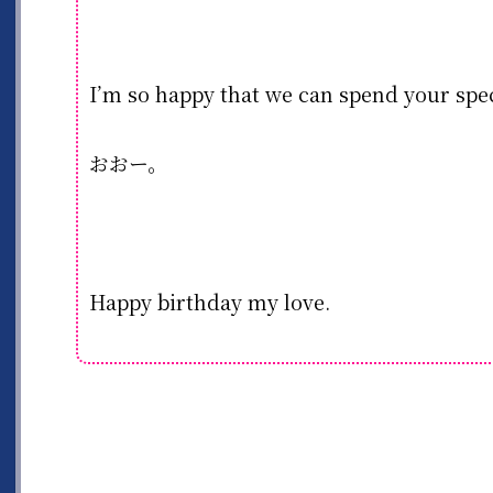
I’m so happy that we can spend your spec
おおー。
Happy birthday my love.