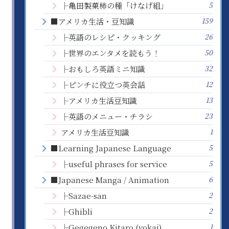
5
├亀田製菓柿の種「けなげ組」
159
■アメリカ生活・豆知識
26
├英語のレシピ・クッキング
50
├世界のエンタメを読もう！
32
├おもしろ英語ミニ知識
12
├ピンチに役立つ英会話
13
├アメリカ生活豆知識
23
├英語のメニュー・チラシ
1
アメリカ生活豆知識
5
■Learning Japanese Language
5
├useful phrases for service
6
■Japanese Manga / Animation
2
├Sazae-san
2
├Ghibli
1
├Gegegeno Kitaro (yokai)