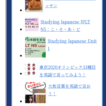
ッサン
Studying Japanese JPLT
N5：こ・そ・あ・ど
Studying Japanese Unit
1
東京2020オリンピック33種目
を英語で言ってみよう！
大和言葉を英語で言お
う！