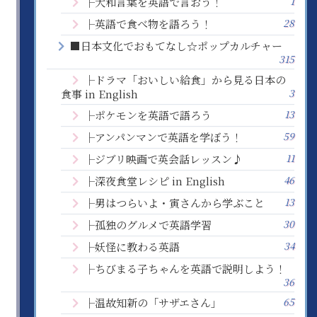
1
├大和言葉を英語で言おう！
28
├英語で食べ物を語ろう！
■日本文化でおもてなし☆ポップカルチャー
315
├ドラマ「おいしい給食」から見る日本の
3
食事 in English
13
├ポケモンを英語で語ろう
59
├アンパンマンで英語を学ぼう！
11
├ジブリ映画で英会話レッスン♪
46
├深夜食堂レシピ in English
13
├男はつらいよ・寅さんから学ぶこと
30
├孤独のグルメで英語学習
34
├妖怪に教わる英語
├ちびまる子ちゃんを英語で説明しよう！
36
65
├温故知新の「サザエさん」