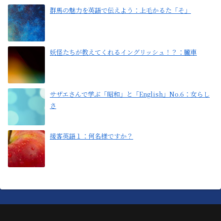
群馬の魅力を英語で伝えよう：上毛かるた「そ」
妖怪たちが教えてくれるイングリッシュ！？：朧車
サザエさんで学ぶ「昭和」と「English」No.6：女らし
さ
接客英語１：何名様ですか？