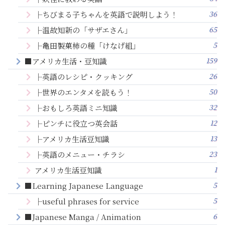
36
├ちびまる子ちゃんを英語で説明しよう！
65
├温故知新の「サザエさん」
5
├亀田製菓柿の種「けなげ組」
159
■アメリカ生活・豆知識
26
├英語のレシピ・クッキング
50
├世界のエンタメを読もう！
32
├おもしろ英語ミニ知識
12
├ピンチに役立つ英会話
13
├アメリカ生活豆知識
23
├英語のメニュー・チラシ
1
アメリカ生活豆知識
5
■Learning Japanese Language
5
├useful phrases for service
6
■Japanese Manga / Animation