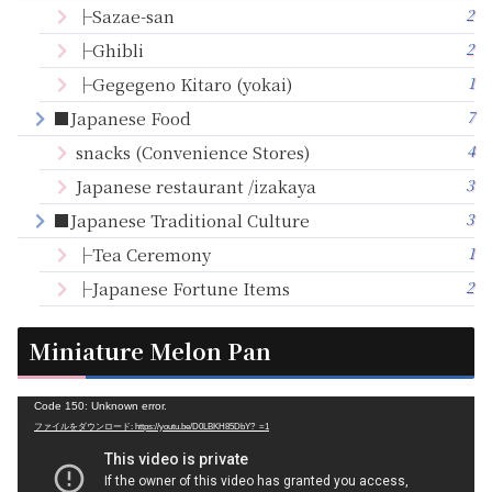
2
├Sazae-san
2
├Ghibli
1
├Gegegeno Kitaro (yokai)
7
■Japanese Food
4
snacks (Convenience Stores)
3
Japanese restaurant /izakaya
3
■Japanese Traditional Culture
1
├Tea Ceremony
2
├Japanese Fortune Items
Miniature Melon Pan
動
Code 150: Unknown error.
ファイルをダウンロード: https://youtu.be/D0LBKH85DbY?_=1
画
プ
レ