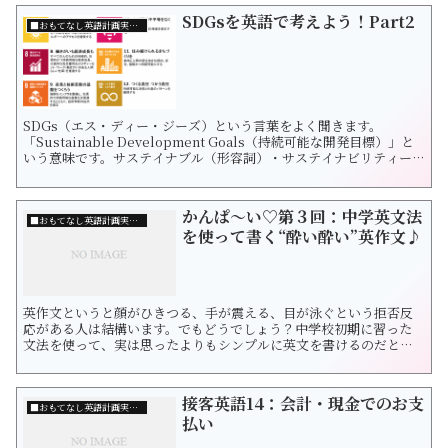
SDGsを英語で考えよう！Part2
■おもてなし英語計画実行委員会について
SDGs（エス・ディー・ジーズ）という言葉をよく聞きます。
「Sustainable Development Goals（持続可能な開発目標）」と
いう意味です。サステイナブル（形容詞）・サステイナビリティー
（名詞）について世界中で議論されてきましたが、SDGsというのは
どんなものなのでしょうか。…のパート２です。 2030年までに達成
するべき17の目標（7〜12） SDGsは...
かんぱ〜い♡第３回：中学英文法
■おもてなし英語計画実行委員会について
を使って書く“酔い酔い”英作文♪
英作文というと顔がひきつる、手が震える、目が泳ぐという拒否反
応がある人は結構います。でもどうでしょう？中学校初期に習った
文法を使って、実は思ったよりもシンプルに英文を書けるのだと驚
く受講者の方々がたくさんいます。 英語はマジでわからないという
人も、信じられないくらい嫌いだ！という人も挑戦していただけた
ら嬉しいです。では、今回のお題です♪次の文を英作文してみまし
接客英語14：会計・現金でのお支
ょう。 問...
■おもてなし英語計画実行委員会について
払い