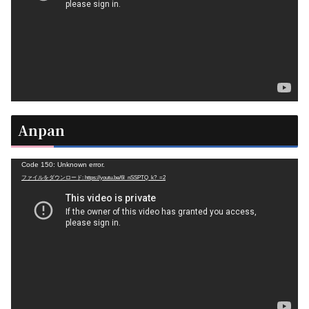
ー
ヤ
ー
Anpan
動
Code 150: Unknown error.
ファイルをダウンロード: https://youtu.be/6l_nSSPTQ_k?_=2
画
プ
レ
ー
ヤ
ー