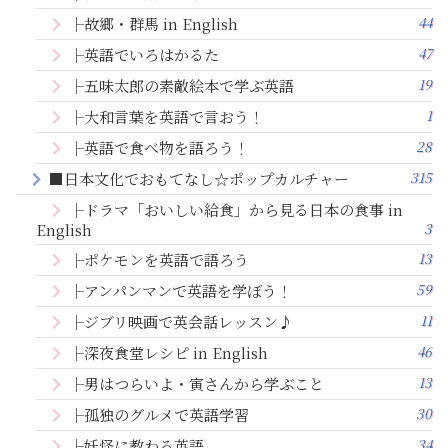
44
├故郷・群馬 in English
47
├英語でいろはかるた
19
├五味太郎の素敵絵本で学ぶ英語
1
├大和言葉を英語で言おう！
28
├英語で食べ物を語ろう！
315
■日本文化でおもてなし☆ポップカルチャー
├ドラマ「おいしい給食」から見る日本の食事 in
3
English
13
├ポケモンを英語で語ろう
59
├アンパンマンで英語を学ぼう！
11
├ジブリ映画で英会話レッスン♪
46
├深夜食堂レシピ in English
13
├男はつらいよ・寅さんから学ぶこと
30
├孤独のグルメで英語学習
34
├妖怪に教わる英語