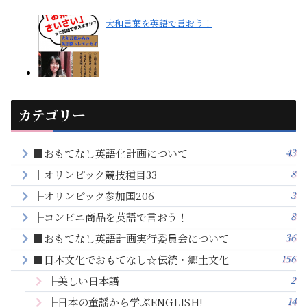
大和言葉を英語で言おう！
カテゴリー
43
■おもてなし英語化計画について
8
├オリンピック競技種目33
3
├オリンピック参加国206
8
├コンビニ商品を英語で言おう！
36
■おもてなし英語計画実行委員会について
156
■日本文化でおもてなし☆伝統・郷土文化
2
├美しい日本語
14
├日本の童謡から学ぶENGLISH!