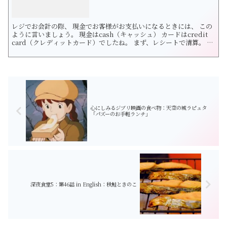
レジでお会計の際、 現金でお客様がお支払いになるときには、 この
ように言いましょう。 現金はcash（キャッシュ） カードはcredit
card（クレディットカード）でしたね。 まず、レシートで清算。 合
計金額を伝えます。 The total comes to 2100 yen. これが税込みの
場合はwith taxを付け加えましょう。 5000円をお預かりした場合、
Out ...
心にしみるジブリ映画の食べ物：天空の城ラピュタ
「パズーのお手軽ランチ」
深夜食堂5：第46話 in English：秋鮭ときのこ