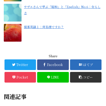
サザエさんで学ぶ「昭和」と「English」No.6：女らし
さ
接客英語１：何名様ですか？
Share
Twitter
Facebook
はてブ
Pocket
LINE
コピー
関連記事