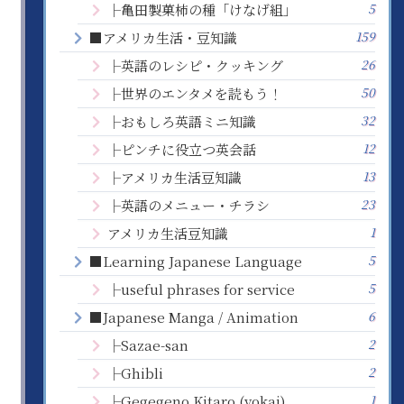
5
├亀田製菓柿の種「けなげ組」
159
■アメリカ生活・豆知識
26
├英語のレシピ・クッキング
50
├世界のエンタメを読もう！
32
├おもしろ英語ミニ知識
12
├ピンチに役立つ英会話
13
├アメリカ生活豆知識
23
├英語のメニュー・チラシ
1
アメリカ生活豆知識
5
■Learning Japanese Language
5
├useful phrases for service
6
■Japanese Manga / Animation
2
├Sazae-san
2
├Ghibli
1
├Gegegeno Kitaro (yokai)