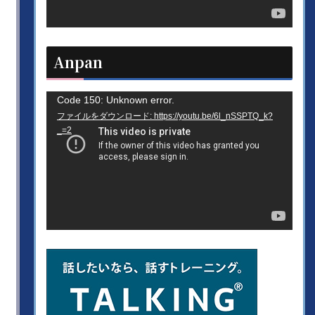
ヤ
ー
Anpan
動
Code 150: Unknown error.
ファイルをダウンロード: https://youtu.be/6l_nSSPTQ_k?
画
_=2
プ
レ
ー
ヤ
ー