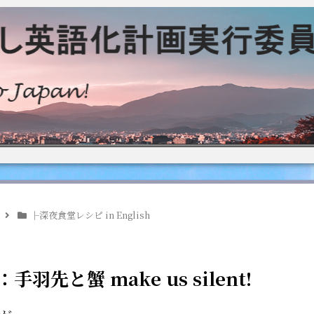
├深夜食堂レシピ in English
手羽先と蟹 make us silent!