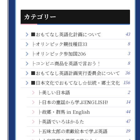
カテゴリー
43
■おもてなし英語化計画について
8
├オリンピック競技種目33
3
├オリンピック参加国206
8
├コンビニ商品を英語で言おう！
36
■おもてなし英語計画実行委員会について
156
■日本文化でおもてなし☆伝統・郷土文化
2
├美しい日本語
14
├日本の童謡から学ぶENGLISH!
44
├故郷・群馬 in English
47
├英語でいろはかるた
19
├五味太郎の素敵絵本で学ぶ英語