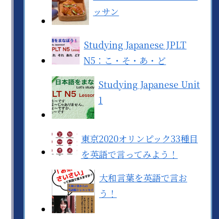
ッサン
Studying Japanese JPLT
N5：こ・そ・あ・ど
Studying Japanese Unit
1
東京2020オリンピック33種目
を英語で言ってみよう！
大和言葉を英語で言お
う！