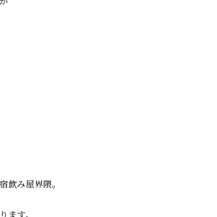
が
宿飲み屋界隈。
ります。