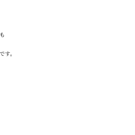
も
です。