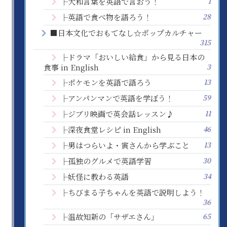
1
├大和言葉を英語で言おう！
28
├英語で食べ物を語ろう！
■日本文化でおもてなし☆ポップカルチャー
315
├ドラマ「おいしい給食」から見る日本の
3
食事 in English
13
├ポケモンを英語で語ろう
59
├アンパンマンで英語を学ぼう！
11
├ジブリ映画で英会話レッスン♪
46
├深夜食堂レシピ in English
13
├男はつらいよ・寅さんから学ぶこと
30
├孤独のグルメで英語学習
34
├妖怪に教わる英語
├ちびまる子ちゃんを英語で説明しよう！
36
65
├温故知新の「サザエさん」