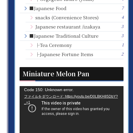
7
■Japanese Food
4
snacks (Convenience Stores)
3
Japanese restaurant /izakaya
3
■Japanese Traditional Culture
1
├Tea Ceremony
2
├Japanese Fortune Items
Miniature Melon Pan
動
Code 150: Unknown error.
ファイルをダウンロード: https://youtu.be/D0LBKH85DbY?
画
_=1
プ
レ
ー