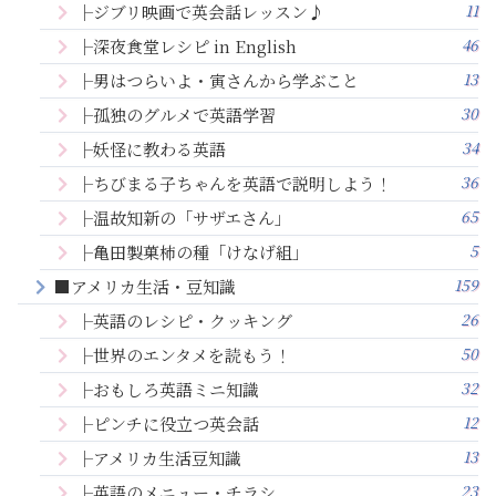
11
├ジブリ映画で英会話レッスン♪
46
├深夜食堂レシピ in English
13
├男はつらいよ・寅さんから学ぶこと
30
├孤独のグルメで英語学習
34
├妖怪に教わる英語
36
├ちびまる子ちゃんを英語で説明しよう！
65
├温故知新の「サザエさん」
5
├亀田製菓柿の種「けなげ組」
159
■アメリカ生活・豆知識
26
├英語のレシピ・クッキング
50
├世界のエンタメを読もう！
32
├おもしろ英語ミニ知識
12
├ピンチに役立つ英会話
13
├アメリカ生活豆知識
23
├英語のメニュー・チラシ