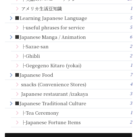
1
アメリカ生活豆知識
5
■Learning Japanese Language
5
├useful phrases for service
6
■Japanese Manga / Animation
2
├Sazae-san
2
├Ghibli
1
├Gegegeno Kitaro (yokai)
7
■Japanese Food
4
snacks (Convenience Stores)
3
Japanese restaurant /izakaya
3
■Japanese Traditional Culture
1
├Tea Ceremony
2
├Japanese Fortune Items