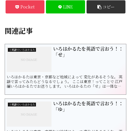
Pocket
LINE
コピー
関連記事
いろはかるたを英語で言おう！：
├英語でいろはかるた
「せ」
いろはかるたは東京・京都など地域によって 変化があるそうな。 英
語で言ってみたらどうなるでしょう。 ここは東京！ってことで 江戸
編いろはかるたでお送りします。 いろはかるたの「せ」は一体なん
でしょう？ 「急いては事を仕損じる、背に腹は代えられぬ」です。
慌てて物事を行おうとすると、結果成功しない。 思わぬことで失敗
することが多いという戒めです。 また、 大事なことのためには、他
いろはかるたを英語で言おう！：
のこ...
├英語でいろはかるた
「ゆ」