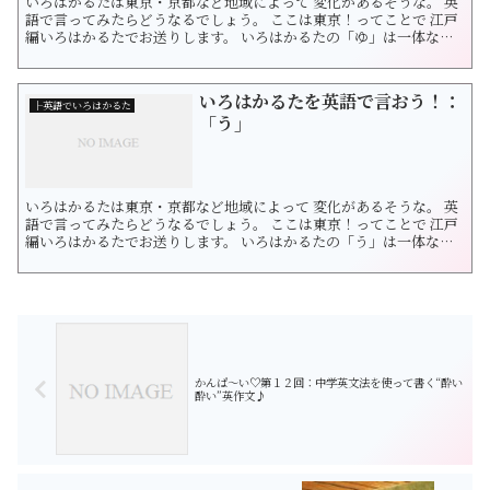
いろはかるたは東京・京都など地域によって 変化があるそうな。 英
語で言ってみたらどうなるでしょう。 ここは東京！ってことで 江戸
編いろはかるたでお送りします。 いろはかるたの「ゆ」は一体なん
でしょう？ 油断大敵です。 大丈夫大丈夫と気を抜いていると 思いが
けない失敗をしてしまいます。 気を緩めるな！という戒めのことわ
ざですね。 この「油断」の語源は諸説あるようですが、 ある王様...
いろはかるたを英語で言おう！：
├英語でいろはかるた
「う」
いろはかるたは東京・京都など地域によって 変化があるそうな。 英
語で言ってみたらどうなるでしょう。 ここは東京！ってことで 江戸
編いろはかるたでお送りします。 いろはかるたの「う」は一体なん
でしょう？ それは 「嘘から出たまこと」です。 嘘として話していた
ことが、真実になってしまうこと。 冗談で言ったことが、たまたま
本当に起きてしまうこと です。 英語では Many a tr...
かんぱ〜い♡第１２回：中学英文法を使って書く“酔い
酔い”英作文♪