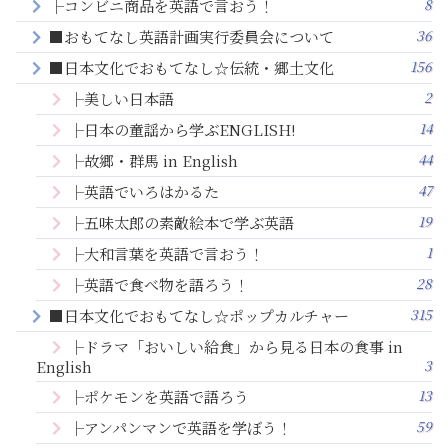
8
├コンビニ商品を英語で言おう！
36
■おもてなし英語計画実行委員会について
156
■日本文化でおもてなし☆伝統・郷土文化
2
├美しい日本語
14
├日本の童謡から学ぶENGLISH!
44
├故郷・群馬 in English
47
├英語でいろはかるた
19
├五味太郎の素敵絵本で学ぶ英語
1
├大和言葉を英語で言おう！
28
├英語で食べ物を語ろう！
315
■日本文化でおもてなし☆ポップカルチャー
├ドラマ「おいしい給食」から見る日本の食事 in
3
English
13
├ポケモンを英語で語ろう
59
├アンパンマンで英語を学ぼう！