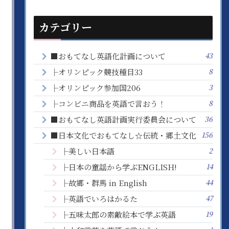
カテゴリー
43
■おもてなし英語化計画について
8
├オリンピック競技種目33
3
├オリンピック参加国206
8
├コンビニ商品を英語で言おう！
36
■おもてなし英語計画実行委員会について
156
■日本文化でおもてなし☆伝統・郷土文化
2
├美しい日本語
14
├日本の童謡から学ぶENGLISH!
44
├故郷・群馬 in English
47
├英語でいろはかるた
19
├五味太郎の素敵絵本で学ぶ英語