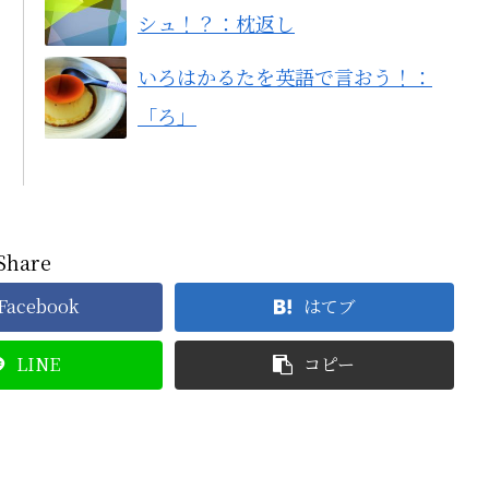
シュ！？：枕返し
いろはかるたを英語で言おう！：
「ろ」
Share
Facebook
はてブ
LINE
コピー