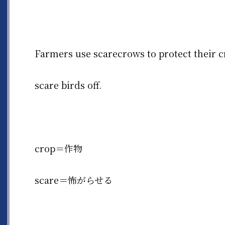
Farmers use scarecrows to protect their c
scare birds off.
crop＝作物
scare＝怖がらせる