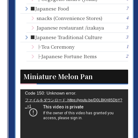
7
■Japanese Food
4
snacks (Convenience Stores)
3
Japanese restaurant /izakaya
3
■Japanese Traditional Culture
1
├Tea Ceremony
2
├Japanese Fortune Items
Miniature Melon Pan
動
Code 150: Unknown error.
ファイルをダウンロード: https://youtu.be/D0LBKH85DbY?
画
_=1
プ
レ
ー