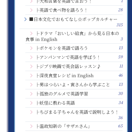
1
├大和言葉を英語で言おう！
28
├英語で食べ物を語ろう！
■日本文化でおもてなし☆ポップカルチャー
315
├ドラマ「おいしい給食」から見る日本の
3
食事 in English
13
├ポケモンを英語で語ろう
59
├アンパンマンで英語を学ぼう！
11
├ジブリ映画で英会話レッスン♪
46
├深夜食堂レシピ in English
13
├男はつらいよ・寅さんから学ぶこと
30
├孤独のグルメで英語学習
34
├妖怪に教わる英語
├ちびまる子ちゃんを英語で説明しよう！
36
65
├温故知新の「サザエさん」