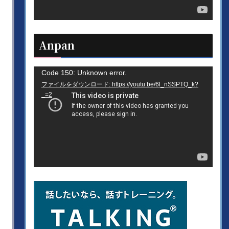
ヤ
ー
Anpan
動
Code 150: Unknown error.
ファイルをダウンロード: https://youtu.be/6l_nSSPTQ_k?
画
_=2
プ
レ
ー
ヤ
ー