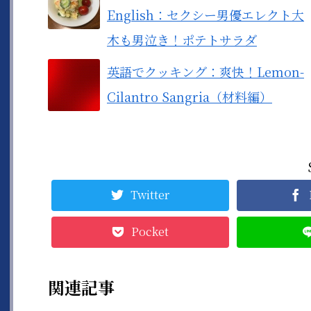
English：セクシー男優エレクト大
木も男泣き！ポテトサラダ
英語でクッキング：爽快！Lemon-
Cilantro Sangria（材料編）
Twitter
Pocket
関連記事