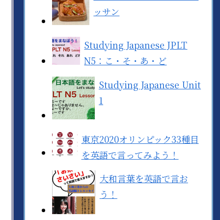
ッサン
Studying Japanese JPLT
N5：こ・そ・あ・ど
Studying Japanese Unit
1
東京2020オリンピック33種目
を英語で言ってみよう！
大和言葉を英語で言お
う！