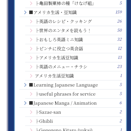
5
├亀田製菓柿の種「けなげ組」
159
■アメリカ生活・豆知識
26
├英語のレシピ・クッキング
50
├世界のエンタメを読もう！
32
├おもしろ英語ミニ知識
12
├ピンチに役立つ英会話
13
├アメリカ生活豆知識
23
├英語のメニュー・チラシ
1
アメリカ生活豆知識
5
■Learning Japanese Language
5
├useful phrases for service
6
■Japanese Manga / Animation
2
├Sazae-san
2
├Ghibli
1
├Gegegeno Kitaro (yokai)