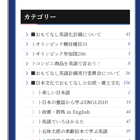
カテゴリー
43
■おもてなし英語化計画について
8
├オリンピック競技種目33
3
├オリンピック参加国206
8
├コンビニ商品を英語で言おう！
36
■おもてなし英語計画実行委員会について
156
■日本文化でおもてなし☆伝統・郷土文化
2
├美しい日本語
14
├日本の童謡から学ぶENGLISH!
44
├故郷・群馬 in English
47
├英語でいろはかるた
19
├五味太郎の素敵絵本で学ぶ英語