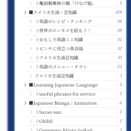
5
├亀田製菓柿の種「けなげ組」
159
■アメリカ生活・豆知識
26
├英語のレシピ・クッキング
50
├世界のエンタメを読もう！
32
├おもしろ英語ミニ知識
12
├ピンチに役立つ英会話
13
├アメリカ生活豆知識
23
├英語のメニュー・チラシ
1
アメリカ生活豆知識
5
■Learning Japanese Language
5
├useful phrases for service
6
■Japanese Manga / Animation
2
├Sazae-san
2
├Ghibli
1
├Gegegeno Kitaro (yokai)