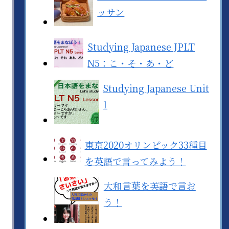
ッサン
Studying Japanese JPLT
N5：こ・そ・あ・ど
Studying Japanese Unit
1
東京2020オリンピック33種目
を英語で言ってみよう！
大和言葉を英語で言お
う！