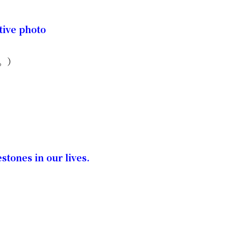
ive photo
。）
tones in our lives.