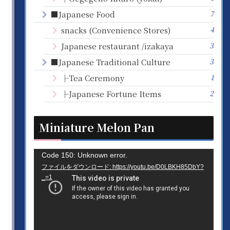
7
■Japanese Food
4
snacks (Convenience Stores)
3
Japanese restaurant /izakaya
3
■Japanese Traditional Culture
1
├Tea Ceremony
2
├Japanese Fortune Items
Miniature Melon Pan
動
Code 150: Unknown error.
ファイルをダウンロード: https://youtu.be/D0LBKH85DbY?
画
_=1
プ
レ
ー