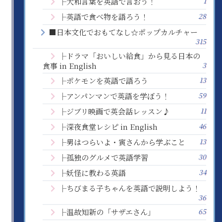
1
├大和言葉を英語で言おう！
28
├英語で食べ物を語ろう！
■日本文化でおもてなし☆ポップカルチャー
315
├ドラマ「おいしい給食」から見る日本の
3
食事 in English
13
├ポケモンを英語で語ろう
59
├アンパンマンで英語を学ぼう！
11
├ジブリ映画で英会話レッスン♪
46
├深夜食堂レシピ in English
13
├男はつらいよ・寅さんから学ぶこと
30
├孤独のグルメで英語学習
34
├妖怪に教わる英語
├ちびまる子ちゃんを英語で説明しよう！
36
65
├温故知新の「サザエさん」