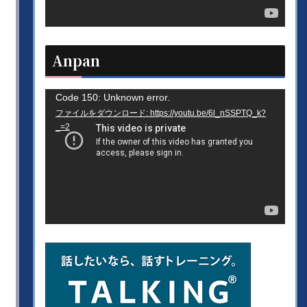
ヤ
ー
Anpan
動
Code 150: Unknown error.
ファイルをダウンロード: https://youtu.be/6l_nSSPTQ_k?
画
_=2
プ
レ
ー
ヤ
ー