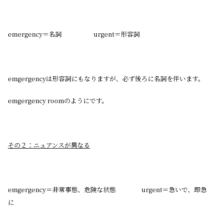
emergency＝名詞 urgent＝形容詞
emgergencyは形容詞にもなりますが、必ず後ろに名詞を伴います。
emgergency roomのようにです。
その２：ニュアンスが異なる
emgergency＝非常事態、危険な状態 urgent＝急いで、即急
に