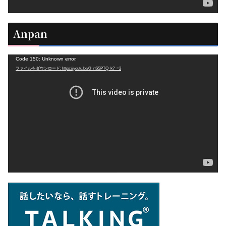
Anpan
動
Code 150: Unknown error.
ファイルをダウンロード: https://youtu.be/6l_nSSPTQ_k?_=2
画
プ
レ
ー
ヤ
ー