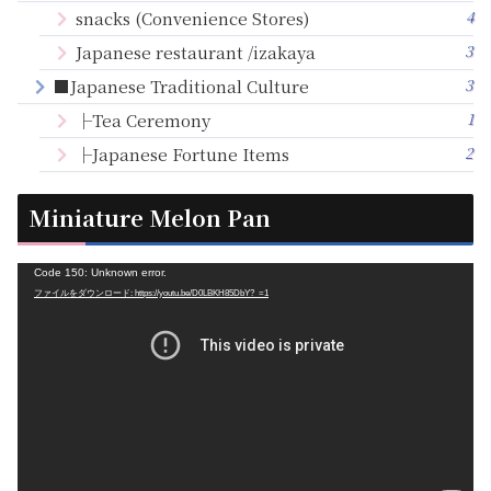
4
snacks (Convenience Stores)
3
Japanese restaurant /izakaya
3
■Japanese Traditional Culture
1
├Tea Ceremony
2
├Japanese Fortune Items
Miniature Melon Pan
動
Code 150: Unknown error.
ファイルをダウンロード: https://youtu.be/D0LBKH85DbY?_=1
画
プ
レ
ー
ヤ
ー