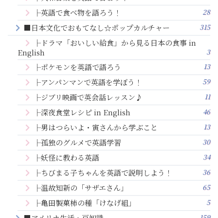
28
├英語で食べ物を語ろう！
315
■日本文化でおもてなし☆ポップカルチャー
├ドラマ「おいしい給食」から見る日本の食事 in
3
English
13
├ポケモンを英語で語ろう
59
├アンパンマンで英語を学ぼう！
11
├ジブリ映画で英会話レッスン♪
46
├深夜食堂レシピ in English
13
├男はつらいよ・寅さんから学ぶこと
30
├孤独のグルメで英語学習
34
├妖怪に教わる英語
36
├ちびまる子ちゃんを英語で説明しよう！
65
├温故知新の「サザエさん」
5
├亀田製菓柿の種「けなげ組」
159
■アメリカ生活・豆知識