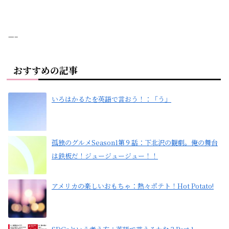
—–
おすすめの記事
いろはかるたを英語で言おう！：「う」
孤独のグルメSeason1第９話：下北沢の観劇。俺の舞台
は鉄板だ！ジュージュージュー！！
アメリカの楽しいおもちゃ：熱々ポテト！Hot Potato!