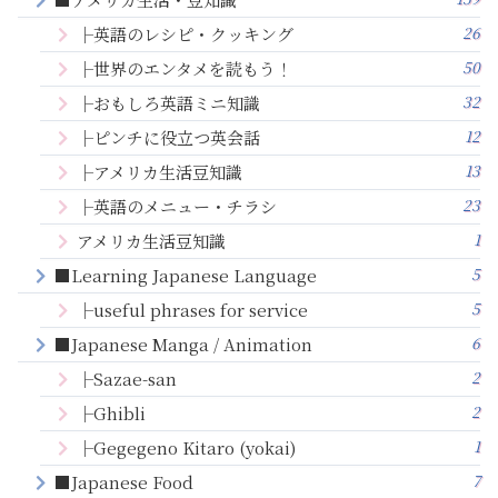
26
├英語のレシピ・クッキング
50
├世界のエンタメを読もう！
32
├おもしろ英語ミニ知識
12
├ピンチに役立つ英会話
13
├アメリカ生活豆知識
23
├英語のメニュー・チラシ
1
アメリカ生活豆知識
5
■Learning Japanese Language
5
├useful phrases for service
6
■Japanese Manga / Animation
2
├Sazae-san
2
├Ghibli
1
├Gegegeno Kitaro (yokai)
7
■Japanese Food