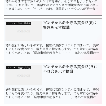
海外からますます多くの人が日本を訪れ、そして住むようになった
日本。 それに伴って、英語でのアナウンスや標識は当たり前になっ
てきました。 でも「もしも」の時、外国語のアナウンスが不十分だ
ったり、なかったりと 困っている人は多くいます。 そんな時「とっ
さの一言」を英語で言えたら？ 外国から来る人を助けることができ
るだけではなく、 自分が海外に行ったときに身を守ることもできる
ピンチから命を守る英会話(8)：
のです。 今日の言葉...
├ピンチに役立つ英会話
緊急を示す標識
海外旅行は楽しいものです。 優雅に素敵なホテルに泊まって、 美味
しいものを食べたり、観光や買い物を楽します。 でも常に心に留め
ておくべきことは 「緊急事態が起きたら・・・」 海外では見慣れな
い文字、音にパニックになりかねません。 事前に知識を持つことで
より安全に旅をしましょう。 言葉を知ることは自分や大切な人の命
を守ることにつながると信じます。 それではいってみよう！ 1. これ
ピンチから命を守る英会話(９)：
は何を...
├ピンチに役立つ英会話
不具合を示す標識
海外旅行は楽しいものです。 優雅に素敵なホテルに泊まって、 美味
しいものを食べたり、観光や買い物を楽します。 でも常に心に留め
ておくべきことは 「緊急事態が起きたら・・・」 海外では見慣れな
い文字、音にパニックになりかねません。 事前に知識を持つことで
より安全に旅をしましょう。 知っておくと不要な心労を避けること