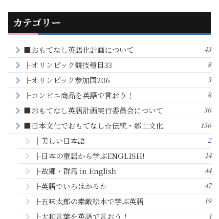
カテゴリー
43
■おもてなし英語化計画について
8
├オリンピック競技種目33
3
├オリンピック参加国206
8
├コンビニ商品を英語で言おう！
36
■おもてなし英語計画実行委員会について
156
■日本文化でおもてなし☆伝統・郷土文化
2
├美しい日本語
14
├日本の童謡から学ぶENGLISH!
44
├故郷・群馬 in English
47
├英語でいろはかるた
19
├五味太郎の素敵絵本で学ぶ英語
1
├大和言葉を英語で言おう！