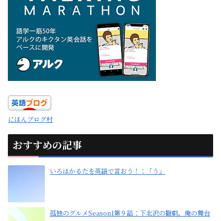
にほんブログ村
おすすめの記事
いろはかるたを英語で言おう！：「う」
孤独のグルメSeason1第９話：下北沢の観劇。俺の舞台