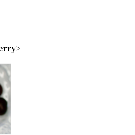
erry>