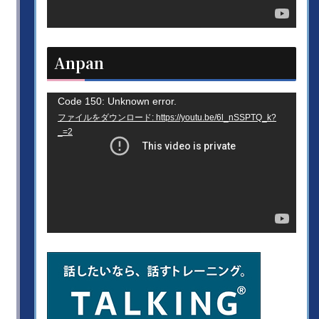
ヤ
ー
Anpan
動
Code 150: Unknown error.
ファイルをダウンロード: https://youtu.be/6l_nSSPTQ_k?
画
_=2
プ
レ
ー
ヤ
ー