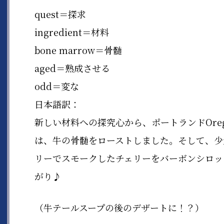
quest＝探求
ingredient＝材料
bone marrow＝骨髄
aged＝熟成させる
odd＝変な
日本語訳：
新しい材料への探究心から、ポートランドOregon
は、牛の骨髄をローストしました。そして、少
リーでスモークしたチェリーをバーボンシロッ
がり♪
（牛テールスープの後のデザートに！？）