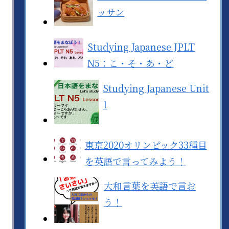
ッサン
Studying Japanese JPLT
N5：こ・そ・あ・ど
Studying Japanese Unit
1
東京2020オリンピック33種目
を英語で言ってみよう！
大和言葉を英語で言お
う！