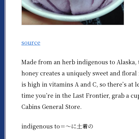
source
Made from an herb indigenous to Alaska, 
honey creates a uniquely sweet and floral f
is high in vitamins A and C, so there’s at l
time you’re in the Last Frontier, grab a 
Cabins General Store.
indigenous to＝〜に土着の