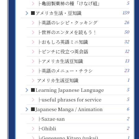
5
├亀田製菓柿の種「けなげ組」
159
■アメリカ生活・豆知識
26
├英語のレシピ・クッキング
50
├世界のエンタメを読もう！
32
├おもしろ英語ミニ知識
12
├ピンチに役立つ英会話
13
├アメリカ生活豆知識
23
├英語のメニュー・チラシ
1
アメリカ生活豆知識
5
■Learning Japanese Language
5
├useful phrases for service
6
■Japanese Manga / Animation
2
├Sazae-san
2
├Ghibli
1
├Gegegeno Kitaro (yokai)