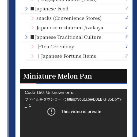
7
■Japanese Food
4
snacks (Convenience Stores)
3
Japanese restaurant /izakaya
3
■Japanese Traditional Culture
1
├Tea Ceremony
2
├Japanese Fortune Items
Miniature Melon Pan
動
Code 150: Unknown error.
ファイルをダウンロード: https://youtu.be/D0LBKH85DbY?
画
_=1
プ
レ
ー