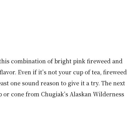
this combination of bright pink fireweed and
lavor. Even if it’s not your cup of tea, fireweed
east one sound reason to give it a try. The next
cup or cone from Chugiak’s Alaskan Wilderness