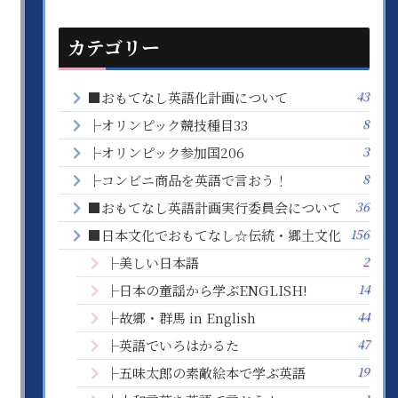
カテゴリー
43
■おもてなし英語化計画について
8
├オリンピック競技種目33
3
├オリンピック参加国206
8
├コンビニ商品を英語で言おう！
36
■おもてなし英語計画実行委員会について
156
■日本文化でおもてなし☆伝統・郷土文化
2
├美しい日本語
14
├日本の童謡から学ぶENGLISH!
44
├故郷・群馬 in English
47
├英語でいろはかるた
19
├五味太郎の素敵絵本で学ぶ英語