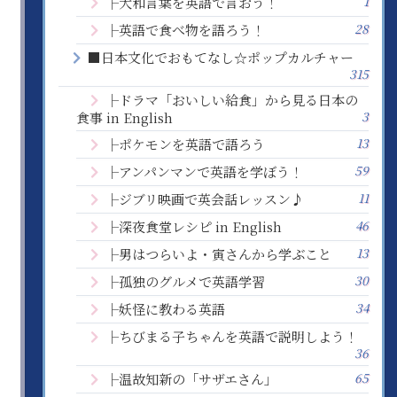
1
├大和言葉を英語で言おう！
28
├英語で食べ物を語ろう！
■日本文化でおもてなし☆ポップカルチャー
315
├ドラマ「おいしい給食」から見る日本の
3
食事 in English
13
├ポケモンを英語で語ろう
59
├アンパンマンで英語を学ぼう！
11
├ジブリ映画で英会話レッスン♪
46
├深夜食堂レシピ in English
13
├男はつらいよ・寅さんから学ぶこと
30
├孤独のグルメで英語学習
34
├妖怪に教わる英語
├ちびまる子ちゃんを英語で説明しよう！
36
65
├温故知新の「サザエさん」