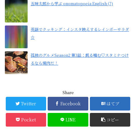
五味太郎から学ぶ onomatopoeia English (7)
英語でクッキング：インスタ映えするレインボーサラダ
☆
孤独のグルメSeason2 第3話：飢る噛む♡スタミナつけ
るなら焼肉だ！
Share
Twitter
Facebook
はてブ
Pocket
LINE
コピー