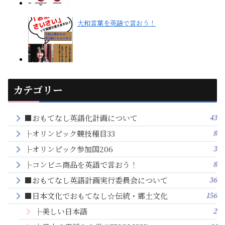
大和言葉を英語で言おう！
カテゴリー
43
■おもてなし英語化計画について
8
├オリンピック競技種目33
3
├オリンピック参加国206
8
├コンビニ商品を英語で言おう！
36
■おもてなし英語計画実行委員会について
156
■日本文化でおもてなし☆伝統・郷土文化
2
├美しい日本語