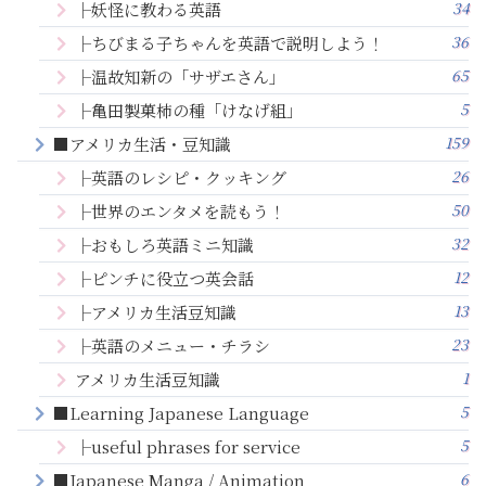
34
├妖怪に教わる英語
36
├ちびまる子ちゃんを英語で説明しよう！
65
├温故知新の「サザエさん」
5
├亀田製菓柿の種「けなげ組」
159
■アメリカ生活・豆知識
26
├英語のレシピ・クッキング
50
├世界のエンタメを読もう！
32
├おもしろ英語ミニ知識
12
├ピンチに役立つ英会話
13
├アメリカ生活豆知識
23
├英語のメニュー・チラシ
1
アメリカ生活豆知識
5
■Learning Japanese Language
5
├useful phrases for service
6
■Japanese Manga / Animation