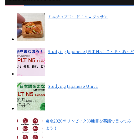
ミニチュアフード：クロワッサン
Studying Japanese JPLT N5：こ・そ・あ・ど
Studying Japanese Unit 1
東京2020オリンピック33種目を英語で言ってみ
よう！