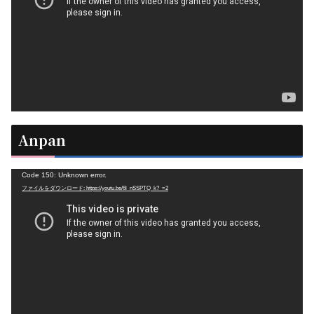
レ
ー
ヤ
ー
Anpan
動
Code 150: Unknown error.
ファイルをダウンロード: https://youtu.be/6l_nSSPTQ_k?_=2
画
プ
レ
ー
ヤ
ー