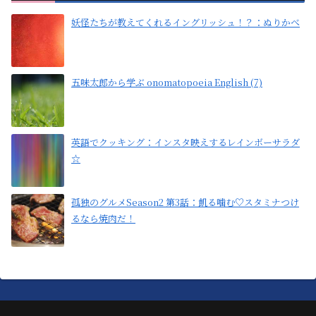
妖怪たちが教えてくれるイングリッシュ！？：ぬりかべ
五味太郎から学ぶ onomatopoeia English (7)
英語でクッキング：インスタ映えするレインボーサラダ
☆
孤独のグルメSeason2 第3話：飢る噛む♡スタミナつけ
るなら焼肉だ！