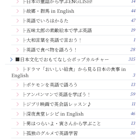
14
├日本の童謡から学ぶENGLISH!
44
├故郷・群馬 in English
47
├英語でいろはかるた
19
├五味太郎の素敵絵本で学ぶ英語
1
├大和言葉を英語で言おう！
28
├英語で食べ物を語ろう！
315
■日本文化でおもてなし☆ポップカルチャー
├ドラマ「おいしい給食」から見る日本の食事 in
3
English
13
├ポケモンを英語で語ろう
59
├アンパンマンで英語を学ぼう！
11
├ジブリ映画で英会話レッスン♪
46
├深夜食堂レシピ in English
13
├男はつらいよ・寅さんから学ぶこと
30
├孤独のグルメで英語学習