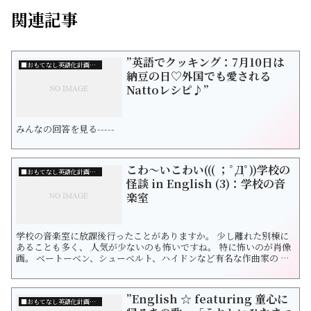
関連記事
”英語でクッキング：7月10日は
■おもてなし英語化計画について
納豆の日♡外国でも愛される
Nattoレシピ♪”
みんなの回答を見る-----
こわ〜いこわい((( ；ﾟДﾟ))学校の
■おもてなし英語化計画について
怪談 in English (3)：学校の音
楽室
学校の音楽室に放課後行ったことがありますか。 少し離れた別棟に
あることも多く、 人気が少ないのも怖いですね。 特に怖いのが肖像
画。 ベートーベン、シューベルト、ハイドンなど有名な作曲家の 肖
像画がずらりと並んでいます。 そんな誰もいない静まり返った音楽
室で どこからか視線を感じたら・・・。 ベートベンがこっちを見て
る！＿＿＿かも？ 今回は学校の七不思議の一つ「音楽室の肖像画」
”English ☆ featuring 童心に
を紹介しまし...
■おもてなし英語化計画について