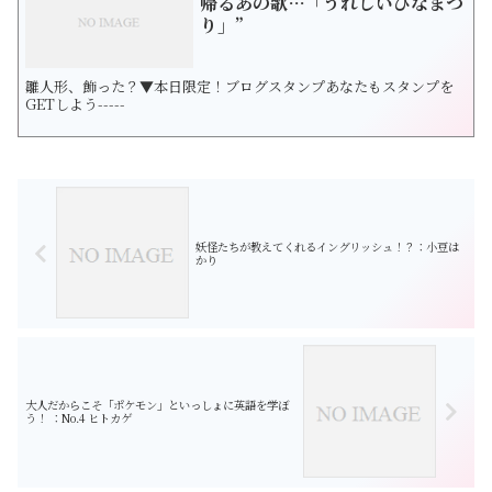
帰るあの歌…「うれしいひなまつ
り」”
雛人形、飾った？▼本日限定！ブログスタンプあなたもスタンプを
GETしよう-----
妖怪たちが教えてくれるイングリッシュ！？：小豆は
かり
大人だからこそ「ポケモン」といっしょに英語を学ぼ
う！ ：No.4 ヒトカゲ