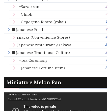
2
├Sazae-san
2
├Ghibli
1
├Gegegeno Kitaro (yokai)
7
■Japanese Food
4
snacks (Convenience Stores)
3
Japanese restaurant /izakaya
3
■Japanese Traditional Culture
1
├Tea Ceremony
2
├Japanese Fortune Items
Miniature Melon Pan
動
Code 150: Unknown error.
ファイルをダウンロード: https://youtu.be/D0LBKH85DbY?_=1
画
プ