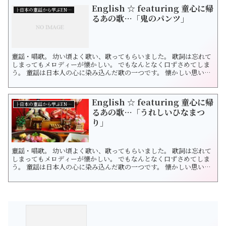
す。 <1> 秋の夕日に照る山もみじ 濃いも薄いも数ある中...
English ☆ featuring 童心に帰
├日本の童謡から学ぶENGLISH!
るあの歌…「鬼のパンツ」
童謡・唱歌。 幼い頃よく歌い、歌ってもらいました。 歌詞は忘れて
しまってもメロディーが懐かしい。 でもなんとなく口ずさめてしま
う。 童謡は日本人の心に染み込んだ歌の一つです。 懐かしい思いを
抱きつつ、 新しい何かを得られたら素敵ですね。 さあ童話・唱歌か
ら英語表現を学んでみましょう！ 今日は季節はもうバレンタインだ
けど！？ 2月なので「鬼のパンツ」です。 その軽快なリズムと覚え
English ☆ featuring 童心に帰
やすい歌...
├日本の童謡から学ぶENGLISH!
るあの歌…「うれしいひなまつ
り」
童謡・唱歌。 幼い頃よく歌い、歌ってもらいました。 歌詞は忘れて
しまってもメロディーが懐かしい。 でもなんとなく口ずさめてしま
う。 童謡は日本人の心に染み込んだ歌の一つです。 懐かしい思いを
抱きつつ、 新しい何かを得られたら素敵ですね。 さあ童話・唱歌か
ら英語表現を学んでみましょう。 3月といえば桃の節句・ひな祭りで
す...