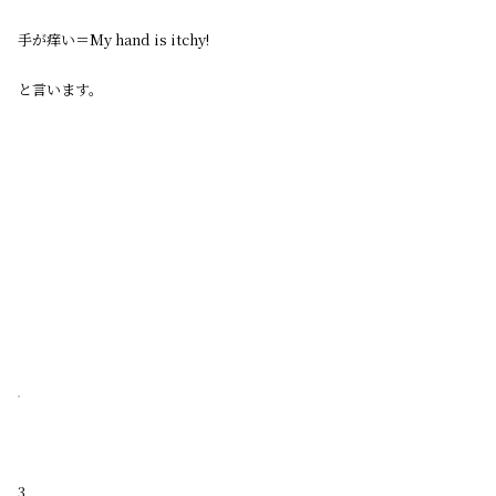
手が痒い＝My hand is itchy!
と言います。
3.