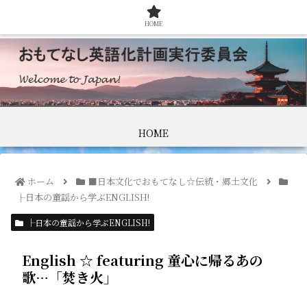
HOME
HOME
ホーム
■日本文化でおもてなし☆伝統・郷土文化
├日本の童謡から学ぶENGLISH!
├日本の童謡から学ぶENGLISH!
English ☆ featuring 童心に帰るあの
歌…「焚き火」