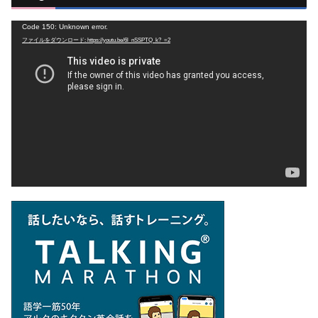
動
Code 150: Unknown error.
ファイルをダウンロード: https://youtu.be/6l_nSSPTQ_k?_=2
画
プ
レ
ー
ヤ
ー