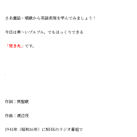
さあ童話・唱歌から英語表現を学んでみましょう！
今日は寒〜いブルブル。でもほっくりできる
「焚き火」
です。
作詞：巽聖歌
作曲：渡辺茂
1941年（昭和16年）にNHKのラジオ番組で