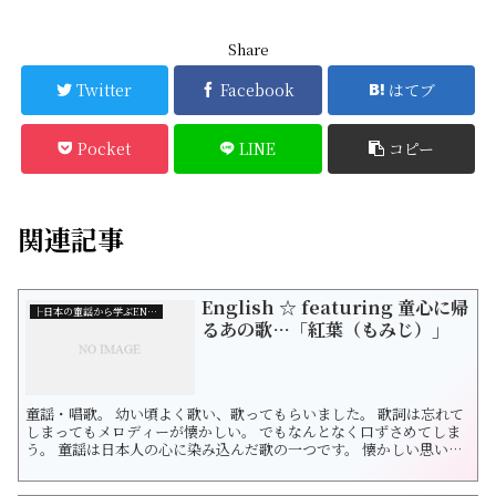
Share
Twitter
Facebook
はてブ
Pocket
LINE
コピー
関連記事
English ☆ featuring 童心に帰
├日本の童謡から学ぶENGLISH!
るあの歌…「紅葉（もみじ）」
童謡・唱歌。 幼い頃よく歌い、歌ってもらいました。 歌詞は忘れて
しまってもメロディーが懐かしい。 でもなんとなく口ずさめてしま
う。 童謡は日本人の心に染み込んだ歌の一つです。 懐かしい思いを
抱きつつ、 新しい何かを得られたら素敵ですね。 さあ童話・唱歌か
ら英語表現を学んでみましょう！ 今日は季節にぴったり「紅葉」で