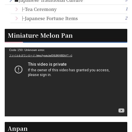
1
├Tea Ceremony
2
├Japanese Fortune Items
Miniature Melon Pan
動
Code 150: Unknown error.
ファイルをダウンロード: https://youtu.be/D0LBKH85DbY?_=1
画
プ
レ
ー
ヤ
ー
Anpan