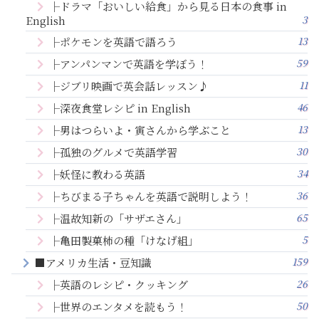
├ドラマ「おいしい給食」から見る日本の食事 in
3
English
13
├ポケモンを英語で語ろう
59
├アンパンマンで英語を学ぼう！
11
├ジブリ映画で英会話レッスン♪
46
├深夜食堂レシピ in English
13
├男はつらいよ・寅さんから学ぶこと
30
├孤独のグルメで英語学習
34
├妖怪に教わる英語
36
├ちびまる子ちゃんを英語で説明しよう！
65
├温故知新の「サザエさん」
5
├亀田製菓柿の種「けなげ組」
159
■アメリカ生活・豆知識
26
├英語のレシピ・クッキング
50
├世界のエンタメを読もう！