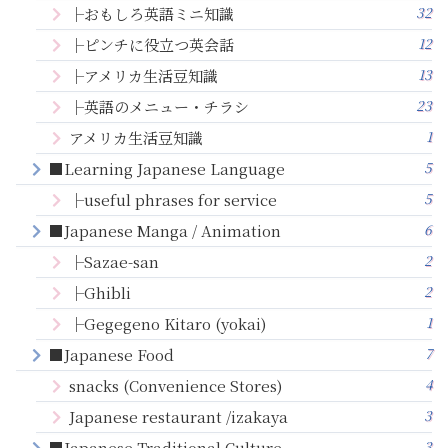
32
├おもしろ英語ミニ知識
12
├ピンチに役立つ英会話
13
├アメリカ生活豆知識
23
├英語のメニュー・チラシ
1
アメリカ生活豆知識
5
■Learning Japanese Language
5
├useful phrases for service
6
■Japanese Manga / Animation
2
├Sazae-san
2
├Ghibli
1
├Gegegeno Kitaro (yokai)
7
■Japanese Food
4
snacks (Convenience Stores)
3
Japanese restaurant /izakaya
3
■Japanese Traditional Culture