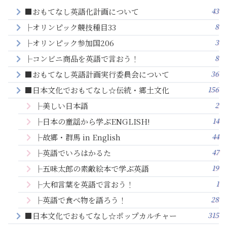
43
■おもてなし英語化計画について
8
├オリンピック競技種目33
3
├オリンピック参加国206
8
├コンビニ商品を英語で言おう！
36
■おもてなし英語計画実行委員会について
156
■日本文化でおもてなし☆伝統・郷土文化
2
├美しい日本語
14
├日本の童謡から学ぶENGLISH!
44
├故郷・群馬 in English
47
├英語でいろはかるた
19
├五味太郎の素敵絵本で学ぶ英語
1
├大和言葉を英語で言おう！
28
├英語で食べ物を語ろう！
315
■日本文化でおもてなし☆ポップカルチャー