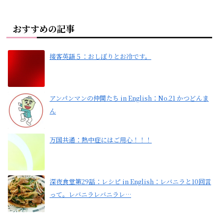
おすすめの記事
接客英語５：おしぼりとお冷です。
アンパンマンの仲間たち in English：No.21 かつどんま
ん
万国共通：熱中症にはご用心！！！
深夜食堂第29話：レシピ in English：レバニラと10回言
って。レバニラレバニラレ…