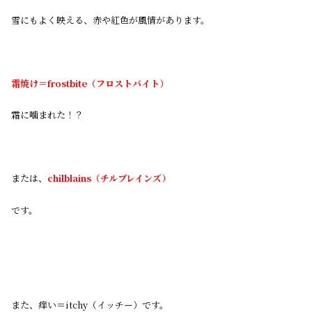
雪にもよく映える、赤や紅色が風情があります。
霜焼け＝frostbite（フロストバイト）
霜に噛まれた！？
または、
chilblains（チルブレインズ）
です。
また、痒い＝itchy（イッチー）です。