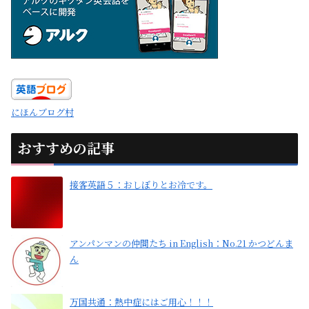
にほんブログ村
おすすめの記事
接客英語５：おしぼりとお冷です。
アンパンマンの仲間たち in English：No.21 かつどんま
ん
万国共通：熱中症にはご用心！！！