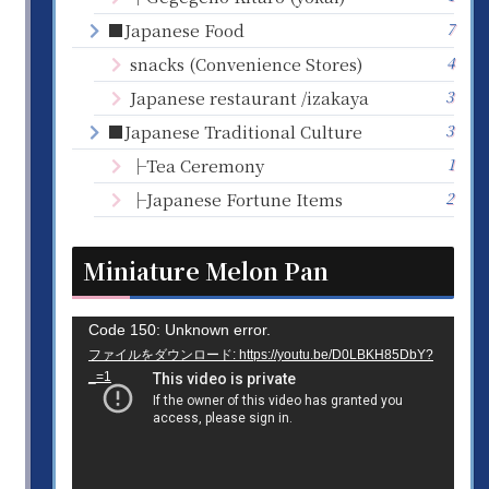
7
■Japanese Food
4
snacks (Convenience Stores)
3
Japanese restaurant /izakaya
3
■Japanese Traditional Culture
1
├Tea Ceremony
2
├Japanese Fortune Items
Miniature Melon Pan
動
Code 150: Unknown error.
ファイルをダウンロード: https://youtu.be/D0LBKH85DbY?
画
_=1
プ
レ
ー