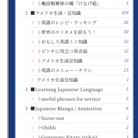
5
├亀田製菓柿の種「けなげ組」
159
■アメリカ生活・豆知識
26
├英語のレシピ・クッキング
50
├世界のエンタメを読もう！
32
├おもしろ英語ミニ知識
12
├ピンチに役立つ英会話
13
├アメリカ生活豆知識
23
├英語のメニュー・チラシ
1
アメリカ生活豆知識
5
■Learning Japanese Language
5
├useful phrases for service
6
■Japanese Manga / Animation
2
├Sazae-san
2
├Ghibli
1
├Gegegeno Kitaro (yokai)