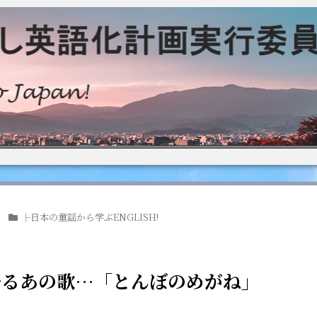
├日本の童謡から学ぶENGLISH!
 童心に帰るあの歌…「とんぼのめがね」