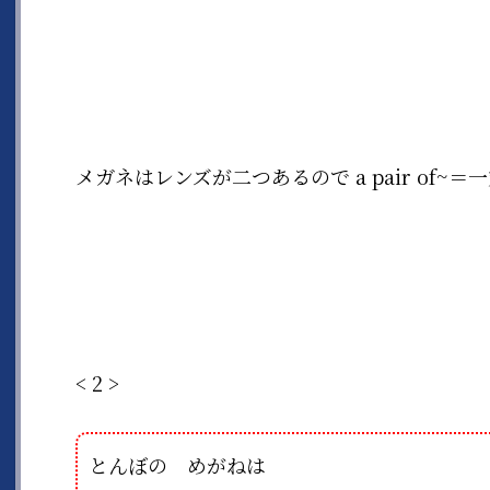
メガネはレンズが二つあるので a pair of~
< 2 >
とんぼの めがねは