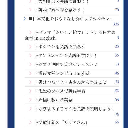
1
├大和言葉を英語で言おう！
28
├英語で食べ物を語ろう！
■日本文化でおもてなし☆ポップカルチャー
315
├ドラマ「おいしい給食」から見る日本の
3
食事 in English
13
├ポケモンを英語で語ろう
59
├アンパンマンで英語を学ぼう！
11
├ジブリ映画で英会話レッスン♪
46
├深夜食堂レシピ in English
13
├男はつらいよ・寅さんから学ぶこと
30
├孤独のグルメで英語学習
34
├妖怪に教わる英語
├ちびまる子ちゃんを英語で説明しよう！
36
65
├温故知新の「サザエさん」