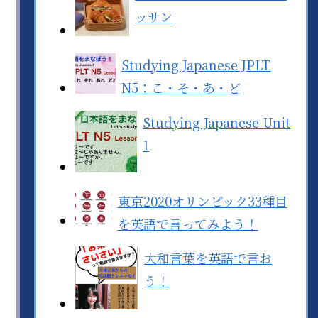
ッサン
Studying Japanese JPLT
N5：こ・そ・あ・ど
Studying Japanese Unit
1
東京2020オリンピック33種目
を英語で言ってみよう！
大和言葉を英語で言お
う！