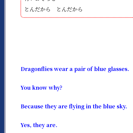
とんだから とんだから
Dragonflies wear a pair of blue glasses.
You know why?
Because they are flying in the blue sky.
Yes, they are.