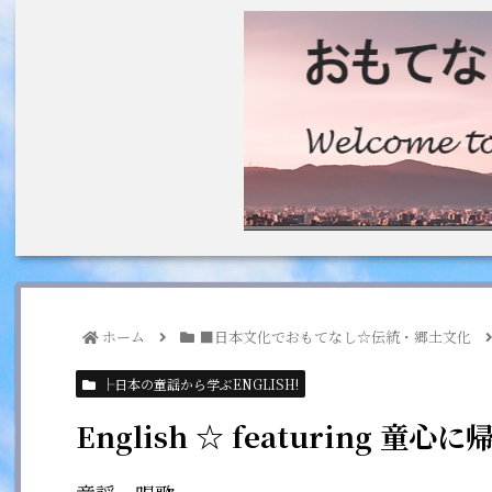
ホーム
■日本文化でおもてなし☆伝統・郷土文化
├日本の童謡から学ぶENGLISH!
English ☆ featuring