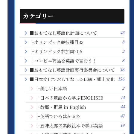
カテゴリー
43
■おもてなし英語化計画について
8
├オリンピック競技種目33
3
├オリンピック参加国206
8
├コンビニ商品を英語で言おう！
36
■おもてなし英語計画実行委員会について
156
■日本文化でおもてなし☆伝統・郷土文化
2
├美しい日本語
14
├日本の童謡から学ぶENGLISH!
44
├故郷・群馬 in English
47
├英語でいろはかるた
19
├五味太郎の素敵絵本で学ぶ英語