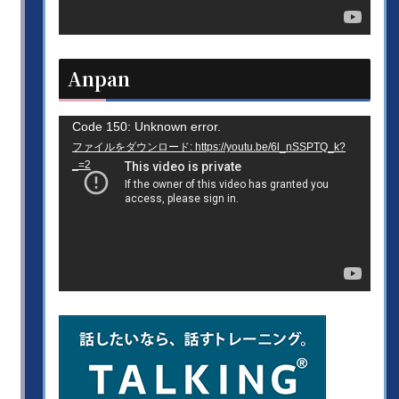
ヤ
ー
Anpan
動
Code 150: Unknown error.
ファイルをダウンロード: https://youtu.be/6l_nSSPTQ_k?
画
_=2
プ
レ
ー
ヤ
ー