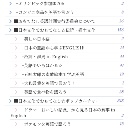
3
├オリンピック参加国206
8
├コンビニ商品を英語で言おう！
36
■おもてなし英語計画実行委員会について
156
■日本文化でおもてなし☆伝統・郷土文化
2
├美しい日本語
14
├日本の童謡から学ぶENGLISH!
44
├故郷・群馬 in English
47
├英語でいろはかるた
19
├五味太郎の素敵絵本で学ぶ英語
1
├大和言葉を英語で言おう！
28
├英語で食べ物を語ろう！
315
■日本文化でおもてなし☆ポップカルチャー
├ドラマ「おいしい給食」から見る日本の食事 in
3
English
13
├ポケモンを英語で語ろう