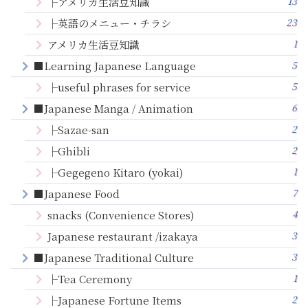
13
├アメリカ生活豆知識
23
├英語のメニュー・チラシ
1
アメリカ生活豆知識
5
■Learning Japanese Language
5
├useful phrases for service
6
■Japanese Manga / Animation
2
├Sazae-san
2
├Ghibli
1
├Gegegeno Kitaro (yokai)
7
■Japanese Food
4
snacks (Convenience Stores)
3
Japanese restaurant /izakaya
3
■Japanese Traditional Culture
1
├Tea Ceremony
2
├Japanese Fortune Items