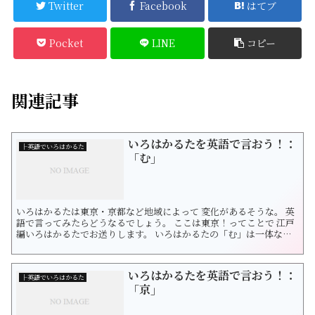
Twitter
Facebook
はてブ
Pocket
LINE
コピー
関連記事
いろはかるたを英語で言おう！：
├英語でいろはかるた
「む」
いろはかるたは東京・京都など地域によって 変化があるそうな。 英
語で言ってみたらどうなるでしょう。 ここは東京！ってことで 江戸
編いろはかるたでお送りします。 いろはかるたの「む」は一体なん
でしょう？ これは「無理が通れば道理が引っ込む」です。 無理、つ
まり理にかなわないことがまかり通ってしまったら、 正しいことは
行われなくなるということです。 このことわざは「力は正義なり」
いろはかるたを英語で言おう！：
とも言...
├英語でいろはかるた
「京」