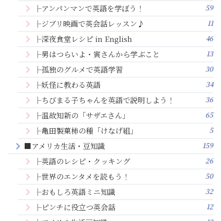
59
├アンパンマンで英語を学ぼう！
11
├ジブリ映画で英会話レッスン♪
46
├深夜食堂レシピ in English
13
├男はつらいよ・寅さんから学ぶこと
30
├孤独のグルメで英語学習
34
├妖怪に教わる英語
36
├ちびまる子ちゃんを英語で説明しよう！
65
├温故知新の「サザエさん」
5
├亀田製菓柿の種「けなげ組」
159
■アメリカ生活・豆知識
26
├英語のレシピ・クッキング
50
├世界のエンタメを読もう！
32
├おもしろ英語ミニ知識
12
├ピンチに役立つ英会話