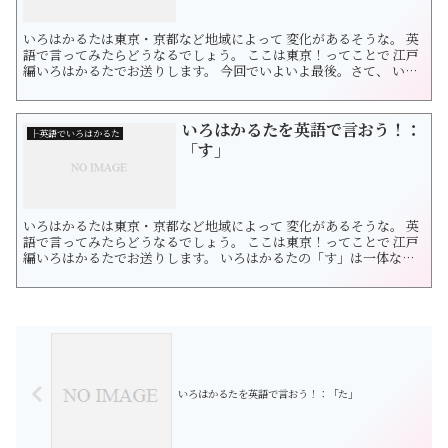
いろはかるたは東京・京都など地域によって 変化があるそうな。 英
語で言ってみたらどうなるでしょう。 ここは東京！ってことで 江戸
編いろはかるたでお送りします。 今回でいよいよ最後。さて、 いろ
はかるたの「京」は一体なんでしょう？ 「京の夢、大阪の夢」で
す。 夢とは面白いもので、例えば京都いても大阪見物する夢を見た
り、 大阪にいても清水寺に登る夢も見られる。 そう、夢の中では人
いろはかるたを英語で言おう！：
の願...
├英語でいろはかるた
「す」
いろはかるたは東京・京都など地域によって 変化があるそうな。 英
語で言ってみたらどうなるでしょう。 ここは東京！ってことで 江戸
編いろはかるたでお送りします。 いろはかるたの「す」は一体なん
でしょう？ などなど。 「粋は身を食う」です。 色恋や芸会に「下
手」に通じている人は 思わぬ落とし穴に落ちうることを意味しま
す。 調子付いていると痛い目みるわよー ということですね...
いろはかるたを英語で言おう！：「た」