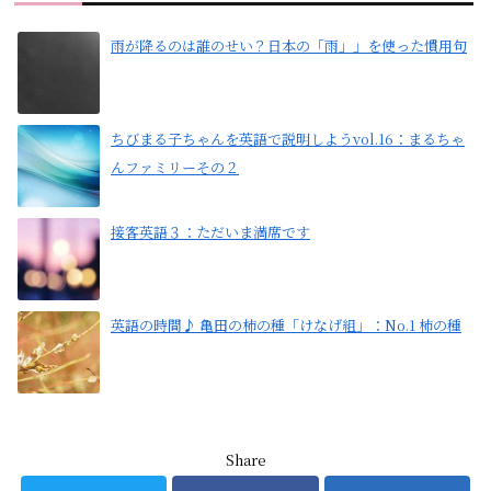
雨が降るのは誰のせい？日本の「雨」」を使った慣用句
ちびまる子ちゃんを英語で説明しようvol.16：まるちゃ
んファミリーその２
接客英語３：ただいま満席です
英語の時間♪ 亀田の柿の種「けなげ組」：No.1 柿の種
Share