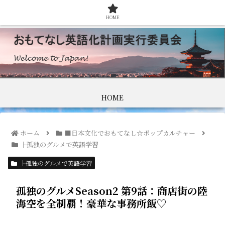
HOME
HOME
ホーム
■日本文化でおもてなし☆ポップカルチャー
├孤独のグルメで英語学習
├孤独のグルメで英語学習
孤独のグルメSeason2 第9話：商店街の陸
海空を全制覇！豪華な事務所飯♡