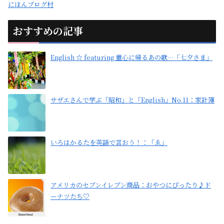
にほんブログ村
おすすめの記事
English ☆ featuring 童心に帰るあの歌…「七夕さま」
サザエさんで学ぶ「昭和」と「English」No.11：家計簿
いろはかるたを英語で言おう！：「ゑ」
アメリカのセブンイレブン商品：おやつにぴったり♪ド
ーナツたち♡