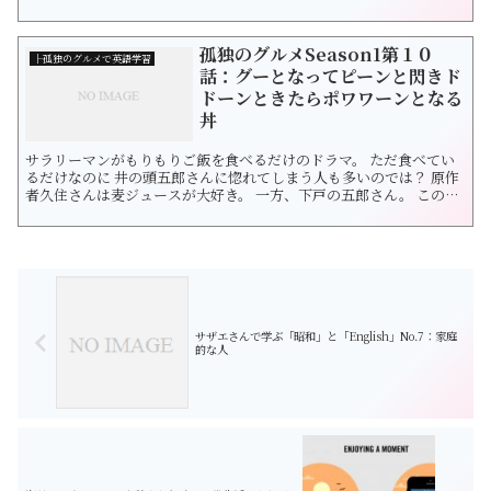
ル好き。下戸の五郎さんとは対照的でこれもまた魅力です。食べる喜
び・幸せを教えてくれるこのドラマ。日本食文化の真髄を見せてく
れます。 Season2 第5話は白楽駅近くのキッチン友で孤独飯です。
孤独のグルメSeason1第１０
ま...
├孤独のグルメで英語学習
話：グーとなってピーンと閃きド
ドーンときたらポワワーンとなる
丼
サラリーマンがもりもりご飯を食べるだけのドラマ。 ただ食べてい
るだけなのに 井の頭五郎さんに惚れてしまう人も多いのでは？ 原作
者久住さんは麦ジュースが大好き。 一方、下戸の五郎さん。 このバ
ランスもたまりません。 「孤独のグルメ」は男女を問わず大人気で
すね。 食べる喜び・ありがたみを教えてくれるこのドラマ。 日本食
文化の真髄を見せてくれます。 今回は豊島区東長崎の大衆食堂より
「豚の生...
サザエさんで学ぶ「昭和」と「English」No.7：家庭
的な人