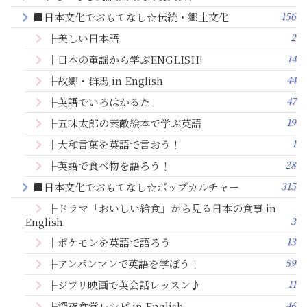
156
■日本文化でおもてなし☆伝統・郷土文化
2
├美しい日本語
14
├日本の童謡から学ぶENGLISH!
44
├故郷・群馬 in English
47
├英語でいろはかるた
19
├五味太郎の素敵絵本で学ぶ英語
1
├大和言葉を英語で言おう！
28
├英語で食べ物を語ろう！
315
■日本文化でおもてなし☆ポップカルチャー
├ドラマ「おいしい給食」から見る日本の食事 in
3
English
13
├ポケモンを英語で語ろう
59
├アンパンマンで英語を学ぼう！
11
├ジブリ映画で英会話レッスン♪
46
├深夜食堂レシピ in English