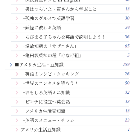
13
├男はつらいよ・寅さんから学ぶこと
30
├孤独のグルメで英語学習
34
├妖怪に教わる英語
36
├ちびまる子ちゃんを英語で説明しよう！
65
├温故知新の「サザエさん」
5
├亀田製菓柿の種「けなげ組」
159
■アメリカ生活・豆知識
26
├英語のレシピ・クッキング
50
├世界のエンタメを読もう！
32
├おもしろ英語ミニ知識
12
├ピンチに役立つ英会話
13
├アメリカ生活豆知識
23
├英語のメニュー・チラシ
1
アメリカ生活豆知識