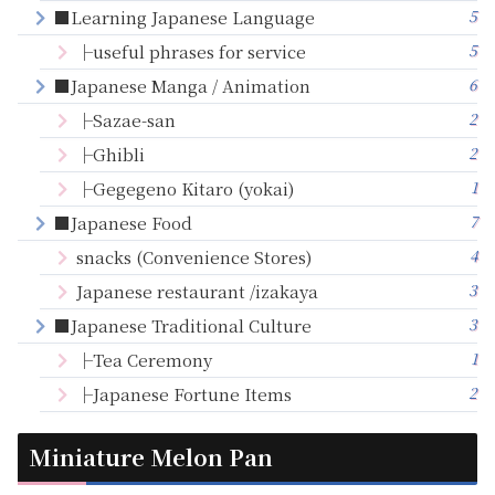
5
■Learning Japanese Language
5
├useful phrases for service
6
■Japanese Manga / Animation
2
├Sazae-san
2
├Ghibli
1
├Gegegeno Kitaro (yokai)
7
■Japanese Food
4
snacks (Convenience Stores)
3
Japanese restaurant /izakaya
3
■Japanese Traditional Culture
1
├Tea Ceremony
2
├Japanese Fortune Items
Miniature Melon Pan