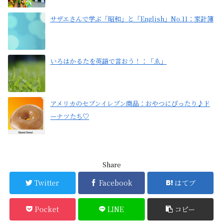
サザエさんで学ぶ「昭和」と「English」No.11：家計簿
いろはかるたを英語で言おう！：「ゑ」
アメリカのセブンイレブン商品：おやつにぴったり♪ド
ーナツたち♡
Share
Twitter
Facebook
はてブ
Pocket
LINE
コピー