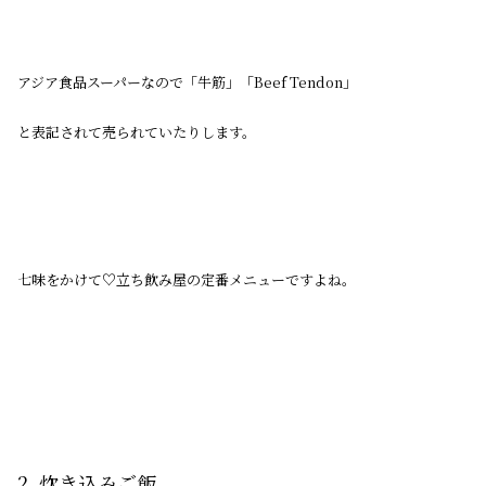
アジア食品スーパーなので「牛筋」「Beef Tendon」
と表記されて売られていたりします。
七味をかけて♡立ち飲み屋の定番メニューですよね。
2. 炊き込みご飯