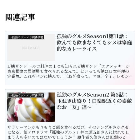
関連記事
孤独のグルメSeason1第11話：
├孤独のグルメで英語学習
飲んでも飲まなくてもシメは家庭
的なカレーライス
1. 鯖サンド トルコ料理の１つも知られる鯖サンド「エクメッキ」が
東京根津の居酒屋で食べられるなんて。といっても鯖は日本料理の
定番魚。これをパンに挟んで、玉ねぎ盛って、マヨ、辛子、レモン
汁をぎゅっと絞れば出来上がり。 お腹がペコペコな五郎さんに優し
くたたみかけるように存在する鯖サンドはおかみさんの粋なはから
いです。添えるのがほうじ茶っていうのも素敵。一気に和食になり
孤独のグルメSeason2 第5話：
ますね。 英語で...
├孤独のグルメで英語学習
玉ねぎ山盛り！白楽駅近くの素敵
なお「友」達〜
サラリーマンがもりもりご飯を食べるだけ。そのシンプルさがクセ
になる、飯テロドラマ「孤独のグルメ」井の頭五郎さんに惚れてし
まう人も多いのではないでしょうか？ 原作者久住さんは無類のビー