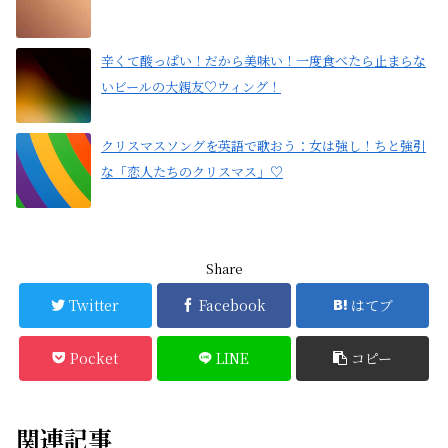
辛くて酸っぱい！だから美味い！一度食べたら止まらな
いビールの大親友♡ウィング！
クリスマスソングを英語で歌おう：女は強し！ちと強引
な「恋人たちのクリスマス」♡
Share
Twitter
Facebook
はてブ
Pocket
LINE
コピー
関連記事