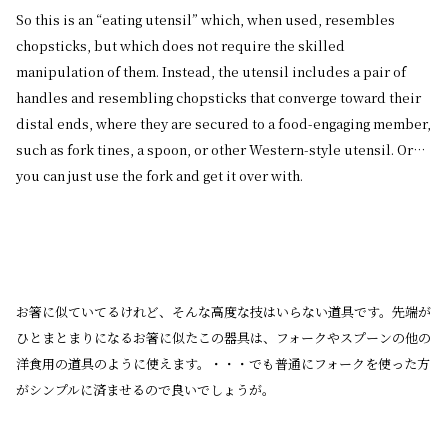
So this is an “eating utensil” which, when used, resembles
chopsticks, but which does not require the skilled
manipulation of them. Instead, the utensil includes a pair of
handles and resembling chopsticks that converge toward their
distal ends, where they are secured to a food-engaging member,
such as fork tines, a spoon, or other Western-style utensil. Or…
you can just use the fork and get it over with.
お箸に似ていてるけれど、そんな高度な技はいらない道具です。先端が
ひとまとまりになるお箸に似たこの器具は、フォークやスプーンの他の
洋食用の道具のように使えます。・・・でも普通にフォークを使った方
がシンプルに済ませるので良いでしょうが。