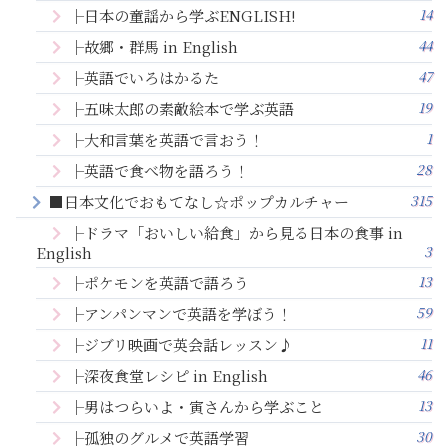
14
├日本の童謡から学ぶENGLISH!
44
├故郷・群馬 in English
47
├英語でいろはかるた
19
├五味太郎の素敵絵本で学ぶ英語
1
├大和言葉を英語で言おう！
28
├英語で食べ物を語ろう！
315
■日本文化でおもてなし☆ポップカルチャー
├ドラマ「おいしい給食」から見る日本の食事 in
3
English
13
├ポケモンを英語で語ろう
59
├アンパンマンで英語を学ぼう！
11
├ジブリ映画で英会話レッスン♪
46
├深夜食堂レシピ in English
13
├男はつらいよ・寅さんから学ぶこと
30
├孤独のグルメで英語学習