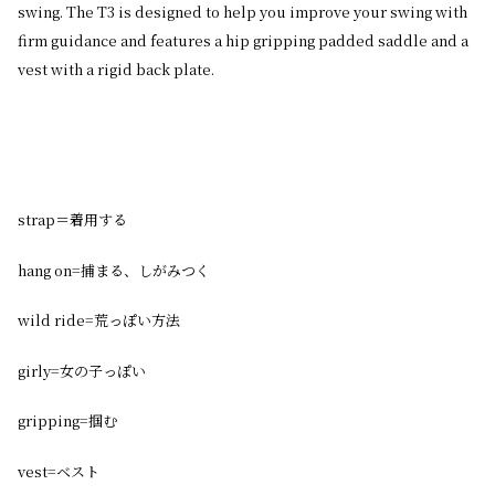
swing. The T3 is designed to help you improve your swing with
firm guidance and features a hip gripping padded saddle and a
vest with a rigid back plate.
strap＝着用する
hang on=捕まる、しがみつく
wild ride=荒っぽい方法
girly=女の子っぽい
gripping=掴む
vest=ベスト