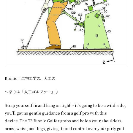
Bionic＝生物工学の、人工の
つまりは「人工ゴルファー」♪
Strap yourself in and hang on tight… it’s going to be a wild ride,
you’ll get no gentle guidance from a golf pro with this
device. The T3 Bionic Golfer grabs and holds your shoulders,
arms, waist, and legs, giving it total control over your girly golf