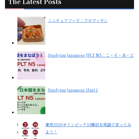
The Latest Posts
ミニチュアフード：クロワッサン
Studying Japanese JPLT N5：こ・そ・あ・ど
Studying Japanese Unit 1
東京2020オリンピック33種目を英語で言ってみ
よう！