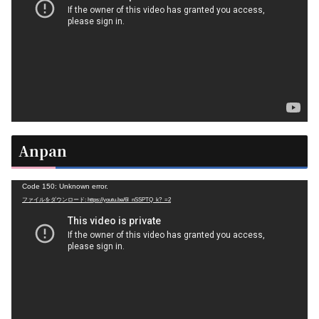
レ
ー
ヤ
ー
Anpan
動
Code 150: Unknown error.
ファイルをダウンロード: https://youtu.be/6l_nSSPTQ_k?_=2
画
プ
レ
ー
ヤ
ー