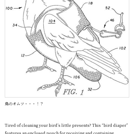
鳥のオムツ・・・！？
Tired of cleaning your bird’s little presents? This “bird diaper”
features an enclosed pouch for receiving and containing