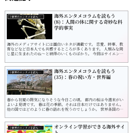
海外エンタメコラムを読もう
├世界のエンタメを読もう！
(8)：人間の体に関する奇妙な科
学的事実
海外のメディアサイトには面白いネタが満載です。 恋愛、時事、教
育などなど日本人でも共感するところが多くあります。 人類みな同
じ星に生まれたのね〜と納得のいくものばかり。 今回はサイエン
ス。 人体の神秘に迫りましょう！ "Weird science facts about the
human body" 原文はこちら 1. Babies ar...
海外エンタメコラムを読もう
├世界のエンタメを読もう！
(35)：春の祝い方・世界編
春から初夏の陽気になりそうな今日この頃。 都内の桜は今週末がい
よいよ見頃です。 春は花の季節。それは日本だけではありません。
他の国ではどのように春の訪れを祝うのでしょうか。 世界各国の伝
統ある春の行事を紹介しましょう！ 英題は The Most Festive Ways
To Celebrate Spring All Over The ...
オンライン学習ができる海外サイ
├世界のエンタメを読もう！
ト