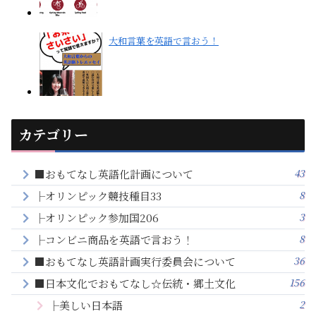
大和言葉を英語で言おう！
カテゴリー
43
■おもてなし英語化計画について
8
├オリンピック競技種目33
3
├オリンピック参加国206
8
├コンビニ商品を英語で言おう！
36
■おもてなし英語計画実行委員会について
156
■日本文化でおもてなし☆伝統・郷土文化
2
├美しい日本語