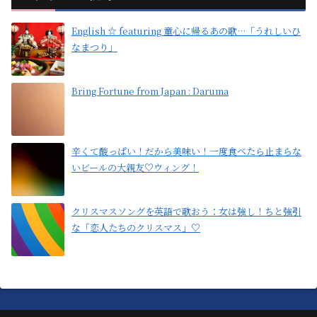
English ☆ featuring 童心に帰るあの歌…「うれしいひ
なまつり」
Bring Fortune from Japan : Daruma
辛くて酸っぱい！だから美味い！一度食べたら止まらな
いビールの大親友♡ウィング！
クリスマスソングを英語で歌おう：女は強し！ちと強引
な「恋人たちのクリスマス」♡