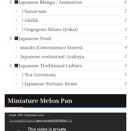
6
■Japanese Manga / Animation
2
├Sazae-san
2
├Ghibli
1
├Gegegeno Kitaro (yokai)
7
■Japanese Food
4
snacks (Convenience Stores)
3
Japanese restaurant /izakaya
3
■Japanese Traditional Culture
1
├Tea Ceremony
2
├Japanese Fortune Items
Miniature Melon Pan
動
Code 150: Unknown error.
ファイルをダウンロード: https://youtu.be/D0LBKH85DbY?_=1
画
プ