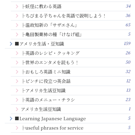
34
├妖怪に教わる英語
36
├ちびまる子ちゃんを英語で説明しよう！
65
├温故知新の「サザエさん」
5
├亀田製菓柿の種「けなげ組」
159
■アメリカ生活・豆知識
26
├英語のレシピ・クッキング
50
├世界のエンタメを読もう！
32
├おもしろ英語ミニ知識
12
├ピンチに役立つ英会話
13
├アメリカ生活豆知識
23
├英語のメニュー・チラシ
1
アメリカ生活豆知識
5
■Learning Japanese Language
5
├useful phrases for service