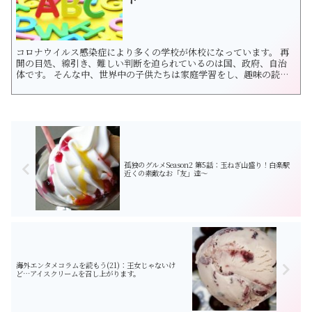
コロナウイルス感染症により多くの学校が休校になっています。 再
開の目処、線引き、難しい判断を迫られているのは国、政府、自治
体です。 そんな中、世界中の子供たちは家庭学習をし、趣味の読書
やゲームをして過ごしています。日本でも様々なオンライン学習サ
イトが増えましたが、英語圏にもたくさんあるのですね。 今回はイ
ギリスで提供されている子供向けオンライン学習サイトを...
孤独のグルメSeason2 第5話：玉ねぎ山盛り！白楽駅
近くの素敵なお「友」達〜
海外エンタメコラムを読もう(21)：王女じゃないけ
ど…アイスクリームを召し上がります。