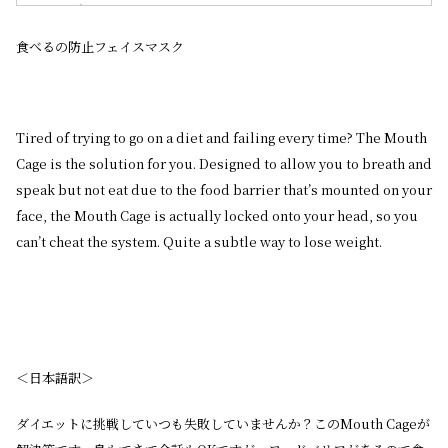
食べるの防止フェイスマスク
Tired of trying to go on a diet and failing every time? The Mouth
Cage is the solution for you. Designed to allow you to breath and
speak but not eat due to the food barrier that’s mounted on your
face, the Mouth Cage is actually locked onto your head, so you
can’t cheat the system. Quite a subtle way to lose weight.
＜日本語訳＞
ダイエットに挑戦していつも失敗していませんか？このMouth Cageが