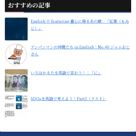
おすすめの記事
English ☆ featuring 童心に帰るあの歌…「紅葉（もみ
じ）」
アンパンマンの仲間たち in English：No.40 ジャムおじ
さん
いろはかるたを英語で言おう！：「に」
SDGsを英語で考えよう！Part3（ラスト）