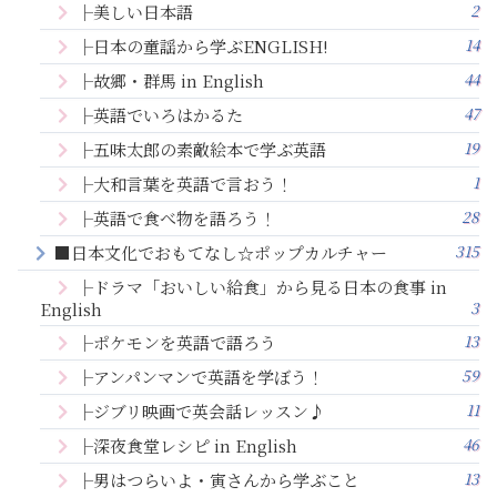
2
├美しい日本語
14
├日本の童謡から学ぶENGLISH!
44
├故郷・群馬 in English
47
├英語でいろはかるた
19
├五味太郎の素敵絵本で学ぶ英語
1
├大和言葉を英語で言おう！
28
├英語で食べ物を語ろう！
315
■日本文化でおもてなし☆ポップカルチャー
├ドラマ「おいしい給食」から見る日本の食事 in
3
English
13
├ポケモンを英語で語ろう
59
├アンパンマンで英語を学ぼう！
11
├ジブリ映画で英会話レッスン♪
46
├深夜食堂レシピ in English
13
├男はつらいよ・寅さんから学ぶこと