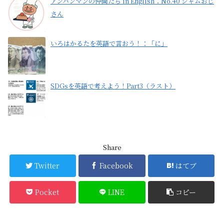
アンパンマンの仲間たち in English：No.40 ジャムおじ
さん
いろはかるたを英語で言おう！：「に」
SDGsを英語で考えよう！Part3（ラスト）
Share
Twitter
Facebook
はてブ
Pocket
LINE
コピー