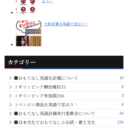
よう！
大和言葉を英語で言おう！
カテゴリー
43
■おもてなし英語化計画について
8
├オリンピック競技種目33
3
├オリンピック参加国206
8
├コンビニ商品を英語で言おう！
36
■おもてなし英語計画実行委員会について
156
■日本文化でおもてなし☆伝統・郷土文化