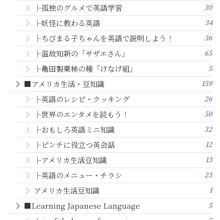
30
├孤独のグルメで英語学習
34
├妖怪に教わる英語
36
├ちびまる子ちゃんを英語で説明しよう！
65
├温故知新の「サザエさん」
5
├亀田製菓柿の種「けなげ組」
159
■アメリカ生活・豆知識
26
├英語のレシピ・クッキング
50
├世界のエンタメを読もう！
32
├おもしろ英語ミニ知識
12
├ピンチに役立つ英会話
13
├アメリカ生活豆知識
23
├英語のメニュー・チラシ
1
アメリカ生活豆知識
5
■Learning Japanese Language