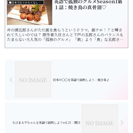
英語で孤独のグルメSeason1第
くれる気がします。 ...
■日本文化でおもてなし☆ポップカルチャー
１話：焼き鳥の真骨頂♡
井の頭五郎さんがただ飯を食らうというドラマ。飯テロ！？と噂さ
れて久しいのでは？ 原作者久住さんと下戸の五郎さんのバランスも
たまらない大人気の「孤独のグルメ」 「飲」より「食」な五郎さ
ん。そこから見えてくる居酒屋の絶品料理と袖すりの縁。 日本のグ
ルメの真髄を語っていると信じています。飲兵衛の心もわしづか
み！？ さあ、五郎さんが堪能する料理から英語も勉強しちゃいまし
ょう...
日本の〇〇を英語で説明しよう：焼き鳥♪
ちびまる子ちゃんを英語で説明しようvol.25：関口