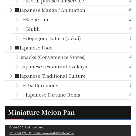
5
├useful phrases for service
6
■Japanese Manga / Animation
2
├Sazae-san
2
├Ghibli
1
├Gegegeno Kitaro (yokai)
7
■Japanese Food
4
snacks (Convenience Stores)
3
Japanese restaurant /izakaya
3
■Japanese Traditional Culture
1
├Tea Ceremony
2
├Japanese Fortune Items
Miniature Melon Pan
動
Code 150: Unknown error.
ファイルをダウンロード: https://youtu.be/D0LBKH85DbY?_=1
画