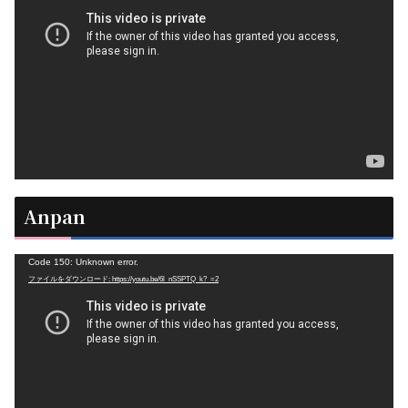
プ
レ
ー
ヤ
ー
Anpan
動
Code 150: Unknown error.
ファイルをダウンロード: https://youtu.be/6l_nSSPTQ_k?_=2
画
プ
レ
ー
ヤ
ー