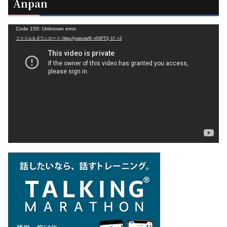
Anpan
動
Code 150: Unknown error.
ファイルをダウンロード: https://youtu.be/6l_nSSPTQ_k?_=2
画
プ
レ
ー
ヤ
ー