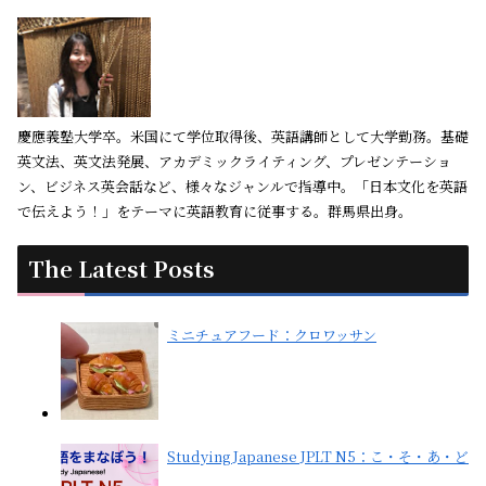
慶應義塾大学卒。米国にて学位取得後、英語講師として大学勤務。基礎
英文法、英文法発展、アカデミックライティング、プレゼンテーショ
ン、ビジネス英会話など、様々なジャンルで指導中。「日本文化を英語
で伝えよう！」をテーマに英語教育に従事する。群馬県出身。
The Latest Posts
ミニチュアフード：クロワッサン
Studying Japanese JPLT N5：こ・そ・あ・ど