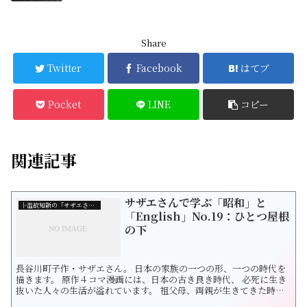
Share
Twitter
Facebook
はてブ
Pocket
LINE
コピー
関連記事
サザエさんで学ぶ「昭和」と
├温故知新の「サザエさん」
「English」No.19：ひとつ屋根
の下
長谷川町子作・サザエさん。 日本の家族の一つの形、一つの時代を
描きます。 原作４コマ漫画には、日本の古き良き時代、 必死に生き
抜いた人々の生活が溢れています。 祖父母、両親が生きてきた時代
をたどりつつ 未来の日本を想像したくなりました。 サザエさんの漫