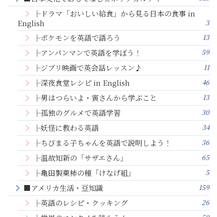
├ドラマ「おいしい給食」から見る日本の食事 in
3
English
13
├ポケモンを英語で語ろう
59
├アンパンマンで英語を学ぼう！
11
├ジブリ映画で英会話レッスン♪
46
├深夜食堂レシピ in English
13
├男はつらいよ・寅さんから学ぶこと
30
├孤独のグルメで英語学習
34
├妖怪に教わる英語
36
├ちびまる子ちゃんを英語で説明しよう！
65
├温故知新の「サザエさん」
5
├亀田製菓柿の種「けなげ組」
159
■アメリカ生活・豆知識
26
├英語のレシピ・クッキング
50