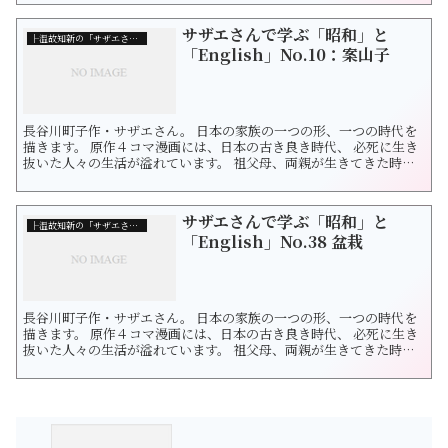
画を通じて和洋を探求します。 今回は「ひとつ屋根の下」です。 ひ
とつ屋根の下＝living under the sameroof ...
サザエさんで学ぶ「昭和」と
├温故知新の「サザエさん」
「English」No.10：案山子
長谷川町子作・サザエさん。 日本の家族の一つの形、一つの時代を
描きます。 原作４コマ漫画には、日本の古き良き時代、 必死に生き
抜いた人々の生活が溢れています。 祖父母、両親が生きてきた時代
をたどりつつ 未来の日本を想像したくなりました。 サザエさんの漫
画を通じて和洋を探求します。 今回は「案山子（かかし）」です。
黄金の稲穂が一面に広がる地に 手ぬぐいを巻いたり、麦わら帽子を
サザエさんで学ぶ「昭和」と
かぶった...
├温故知新の「サザエさん」
「English」No.38 盆栽
長谷川町子作・サザエさん。 日本の家族の一つの形、一つの時代を
描きます。 原作４コマ漫画には、日本の古き良き時代、 必死に生き
抜いた人々の生活が溢れています。 祖父母、両親が生きてきた時代
をたどりつつ 未来の日本を想像したくなりました。 サザエさんの漫
画を通じて和洋を探求します。 今回は「盆栽」です。 盆栽は世界中
で愛されています。 盆という小さな空間の中に、一つの自然美を表
現する。...