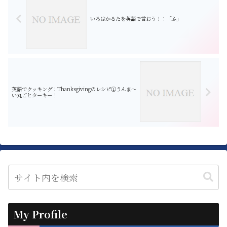
いろはかるたを英語で言おう！：「ふ」
英語でクッキング：Thanksgivingのレシピ①うんま〜
い丸ごとターキー！
My Profile