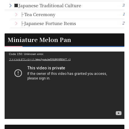
3
■Japanese Traditional Culture
1
├Tea Ceremony
2
├Japanese Fortune Items
Miniature Melon Pan
動
Code 150: Unknown error.
ファイルをダウンロード: https://youtu.be/D0LBKH85DbY?_=1
画
プ
レ
ー
ヤ
ー