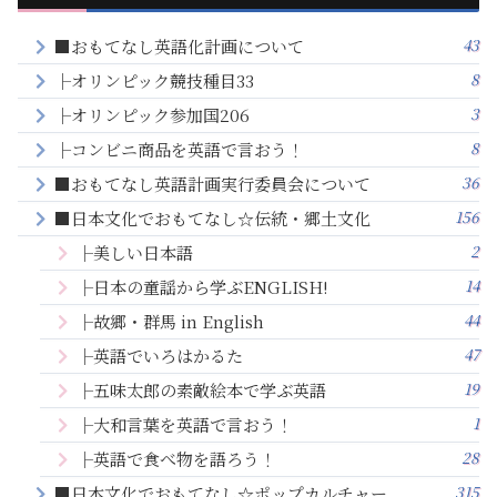
43
■おもてなし英語化計画について
8
├オリンピック競技種目33
3
├オリンピック参加国206
8
├コンビニ商品を英語で言おう！
36
■おもてなし英語計画実行委員会について
156
■日本文化でおもてなし☆伝統・郷土文化
2
├美しい日本語
14
├日本の童謡から学ぶENGLISH!
44
├故郷・群馬 in English
47
├英語でいろはかるた
19
├五味太郎の素敵絵本で学ぶ英語
1
├大和言葉を英語で言おう！
28
├英語で食べ物を語ろう！
315
■日本文化でおもてなし☆ポップカルチャー