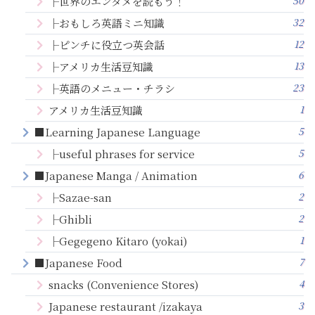
├世界のエンタメを読もう！
32
├おもしろ英語ミニ知識
12
├ピンチに役立つ英会話
13
├アメリカ生活豆知識
23
├英語のメニュー・チラシ
1
アメリカ生活豆知識
5
■Learning Japanese Language
5
├useful phrases for service
6
■Japanese Manga / Animation
2
├Sazae-san
2
├Ghibli
1
├Gegegeno Kitaro (yokai)
7
■Japanese Food
4
snacks (Convenience Stores)
3
Japanese restaurant /izakaya